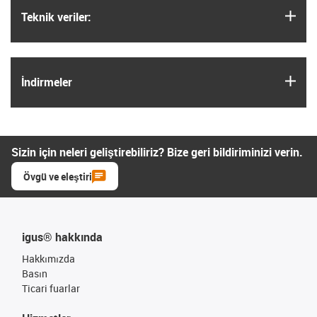
igus
Teknik veriler:
igus
İndirmeler
Sizin için neleri geliştirebiliriz? Bize geri bildiriminizi verin.
Övgü ve eleştiri
igus® hakkında
Hakkımızda
Basın
Ticari fuarlar