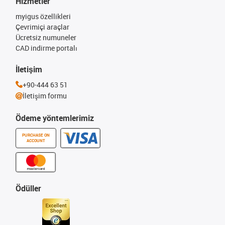
Hizmetler
myigus özellikleri
Çevrimiçi araçlar
Ücretsiz numuneler
CAD indirme portalı
İletişim
+90-444 63 51
İletişim formu
Ödeme yöntemlerimiz
PURCHASE ON
ACCOUNT
Ödüller