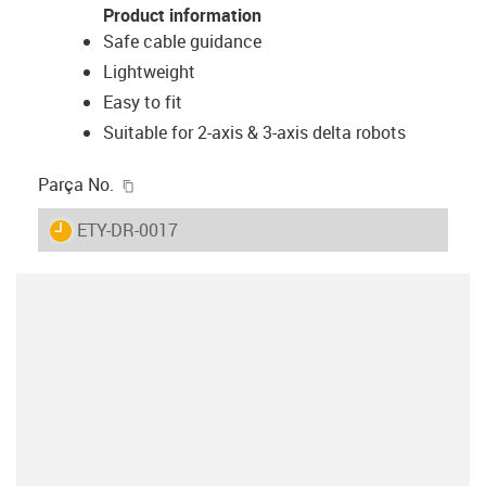
Product information
Safe cable guidance
Lightweight
Easy to fit
Suitable for 2-axis & 3-axis delta robots
igus-icon-copy-clipboard
Parça No.
igus-icon-lieferzeit
ETY-DR-0017