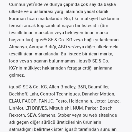
Cumhuriyeti'nde ve dünya çapında çok sayıda başka
ülkede ve uluslararası yargı alanında yasal olarak
korunan ticari markalarıdır. Bu, fikri mülkiyet haklarının
temsili ancak kapsamlı olmayan bir listesidir (örn.
tescilli ticari markaları veya bekleyen ticari marka
başvuruları) igus® SE & Co. KG veya bağlı şirketlerinin
Almanya, Avrupa Birliği, ABD ve/veya diğer ülkelerdeki
tescilli ticari markalarıdır. Bu listede bir ticari marka,
logo veya sloganın bulunmaması, igus® SE & Co.
KG'nin mülkiyet haklarından feragat ettiği anlamına
gelmez.
igus® SE & Co. KG, Allen Bradley, B&R, Baumüller,
Beckhoff, Lahr, Control Techniques, Danaher Motion,
ELAU, FAGOR, FANUC, Festo, Heidenhain, Jetter, Lenze,
LinMot, LTi DRiVES, Mitsubishi, NUM, Parker, Bosch
Rexroth, SEW, Siemens, Stöber veya bu web sitesinde
adı geçen diğer sürücü üreticilerinin ürünlerini
satmadığını belirtmek ister. igus® tarafından sunulan