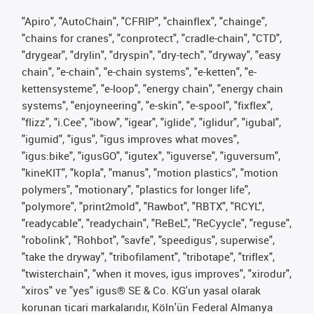
"Apiro", "AutoChain", "CFRIP", "chainflex", "chainge",
"chains for cranes", "conprotect", "cradle-chain", "CTD",
"drygear", "drylin", "dryspin", "dry-tech", "dryway", "easy
chain", "e-chain", "e-chain systems", "e-ketten", "e-
kettensysteme", "e-loop", "energy chain", "energy chain
systems", "enjoyneering", "e-skin", "e-spool", "fixflex",
"flizz", "i.Cee", "ibow", "igear", "iglide", "iglidur", "igubal",
"igumid", "igus", "igus improves what moves",
"igus:bike", "igusGO", "igutex", "iguverse", "iguversum",
"kineKIT", "kopla", "manus", "motion plastics", "motion
polymers", "motionary", "plastics for longer life",
"polymore", "print2mold", "Rawbot", "RBTX", "RCYL",
"readycable", "readychain", "ReBeL", "ReCyycle", "reguse",
"robolink", "Rohbot", "savfe", "speedigus", superwise",
"take the dryway", "tribofilament", "tribotape", "triflex",
"twisterchain", "when it moves, igus improves", "xirodur",
"xiros" ve "yes" igus® SE & Co. KG'un yasal olarak
korunan ticari markalarıdır, Köln'ün Federal Almanya