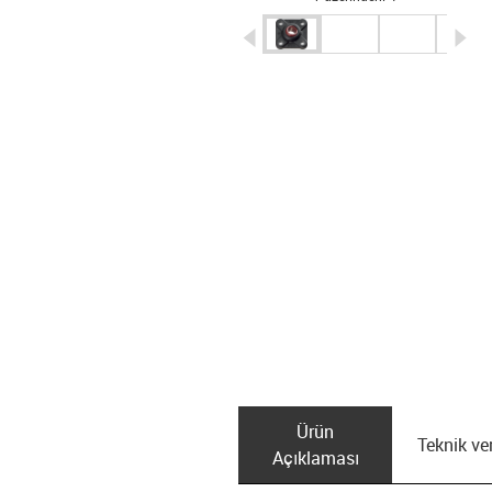
igus-icon-arrow-left
ig
Ürün
Teknik ver
Açıklaması