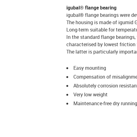
igubal® flange bearing
igubal® flange bearings were dev
The housing is made of igumid G, 
Long-term suitable for temperatu
In the standard flange bearings, 
characterised by lowest friction 
The latter is particularly impor
Easy mounting
Compensation of misalignm
Absolutely corrosion resistan
Very low weight
Maintenance-free dry runnin