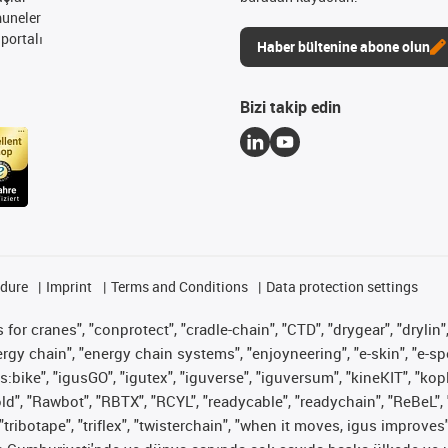
muneler
portalı
Haber bültenine abone olun
Bizi takip edin
edure
Imprint
Terms and Conditions
Data protection settings
for cranes", "conprotect", "cradle-chain", "CTD", "drygear", "drylin",
 chain", "energy chain systems", "enjoyneering", "e-skin", "e-spool", "
s:bike", "igusGO", "igutex", "iguverse", "iguversum", "kineKIT", "ko
old", "Rawbot", "RBTX", "RCYL", "readycable", "readychain", "ReBeL", 
"tribotape", "triflex", "twisterchain", "when it moves, igus improves