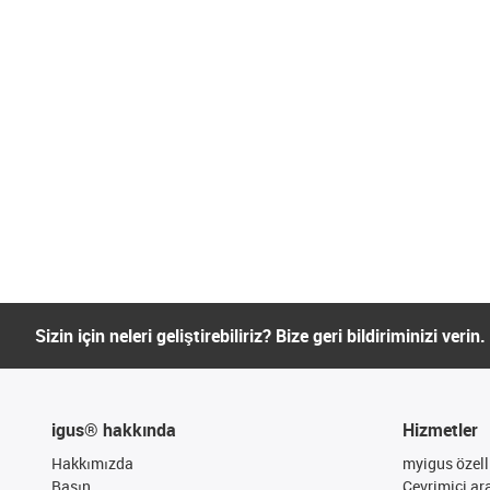
Sizin için neleri geliştirebiliriz? Bize geri bildiriminizi verin.
igus® hakkında
Hizmetler
Hakkımızda
myigus özelli
Basın
Çevrimiçi ar