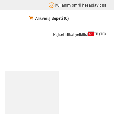
Kullanım ömrü hesaplayıcısı
Alışveriş Sepeti
(0)
TR
(
TR
)
Kişisel irtibat yetkilisi
-clipboard