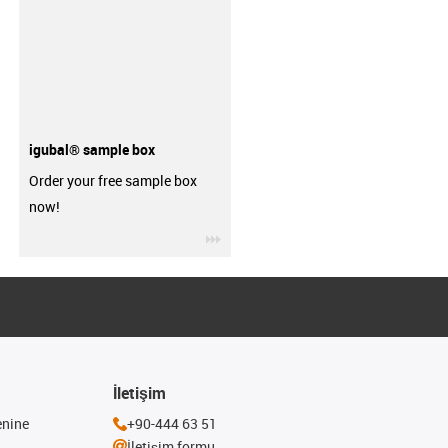
igubal® sample box
Order your free sample box
now!
igus-icon-3arrow
İletişim
enine
+90-444 63 51
İletişim formu