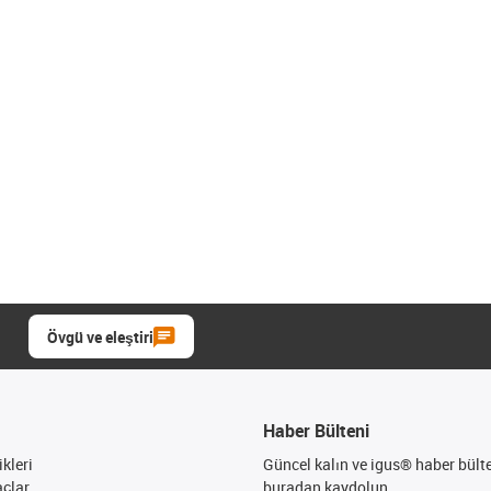
Övgü ve eleştiri
Haber Bülteni
kleri
Güncel kalın ve igus® haber bült
açlar
buradan kaydolun.