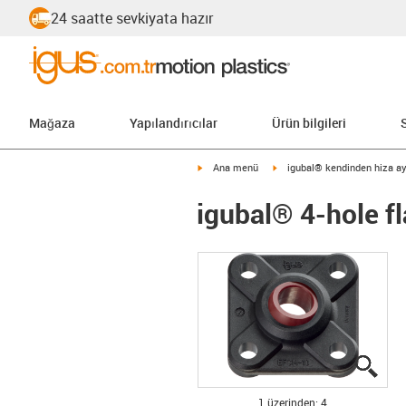
24 saatte sevkiyata hazır
Mağaza
Yapılandırıcılar
Ürün bilgileri
igus-icon-arrow-right
igus-icon-arrow-right
Ana menü
igubal® kendinden hiza ay
igubal® 4-hole f
igus
igus
igus
igus
1 üzerinden: 4