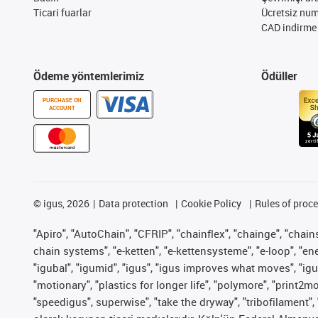
Ticari fuarlar
Ücretsiz nu
CAD indirme 
Ödeme yöntemlerimiz
Ödüller
PURCHASE ON
ACCOUNT
©
igus, 2026
Data protection
Cookie Policy
Rules of proc
"Apiro", "AutoChain", "CFRIP", "chainflex", "chainge", "chains 
chain systems", "e-ketten", "e-kettensysteme", "e-loop", "energy
"igubal", "igumid", "igus", "igus improves what moves", "igu
"motionary", "plastics for longer life", "polymore", "print2m
"speedigus", superwise", "take the dryway", "tribofilament", 