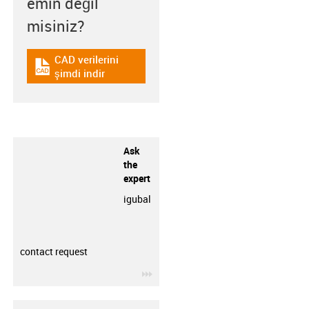
emin değil
misiniz?
CAD verilerini
igus-icon-cad-dateien
şimdi indir
Ask
the
expert
igubal
contact request
igus-icon-3arrow