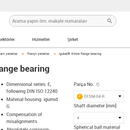
Sektörler
Hizmetler
Şirket
igus-icon-arrow-right
igus-icon-arrow-right
arlı yataklar
Flanşlı yataklar
igubal® 4-hole flange bearing
lange bearing
igus-icon-copy
Dimensional series: E,
Parça No.
following DIN ISO 12240
igus-icon-lieferzeit
EFSM-04-R
Material housing: igumid
Shaft diameter [mm]
G
Compensation of
-icon-lupe
-icon-lupe
-icon-lupe
-icon-lupe
4
misalignments
Spherical ball material
Absolutely corrosion-