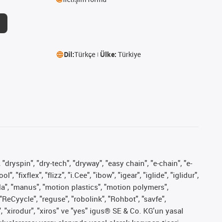
Dil:
Türkçe
Ülke:
Türkiye
 "dryspin", "dry-tech", "dryway", "easy chain", "e-chain", "e-
fixflex", "flizz", "i.Cee", "ibow", "igear", "iglide", "iglidur",
pla", "manus", "motion plastics", "motion polymers",
"ReCyycle", "reguse", "robolink", "Rohbot", "savfe",
", "xirodur", "xiros" ve "yes" igus® SE & Co. KG'un yasal