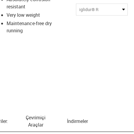
resistant
us-icon-arrow-right
iglidur® R
Very low weight
Maintenance-free dry
running
Çevrimiçi
iler:
İndirmeler
Araçlar