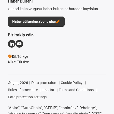
Haber Bülteni
Güncel kalın ve igus® haber bültenine buradan kaydolun.
Haber bültenine abone olun
Bizi takip edin
Dil:
Türkçe
Ülke:
Türkiye
©
igus, 2026
Data protection
Cookie Policy
Rules of procedure
Imprint
Terms and Conditions
Data protection settings
"Apiro", "AutoChain", "CFRIP", "chainflex", "chainge",
"chains for cranes", "conprotect", "cradle-chain", "CTD",