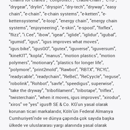
"drygear", "drylin", "dryspin", "dry-tech", "dryway", "easy
chain", "e-chain", "e-chain systems", "e-ketten", "e-
kettensysteme", "e-loop", "energy chain", "energy chain
systems", "enjoyneering", "e-skin", "e-spool", "fixflex",
"flizz", "i.Cee", "ibow", "igear", "iglide", "iglidur", "igubal",
"igumid", "igus", "igus improves what moves",
"igus:bike", "igusGO", "igutex", "iguverse", "iguversum",
"kineKIT", "kopla", "manus", "motion plastics", "motion
polymers", "motionary", "plastics for longer life",
"polymore", "print2mold", "Rawbot", "RBTX", "RCYL",
"readycable", "readychain", "ReBeL", "ReCyycle", "reguse",
"robolink", "Rohbot", "savfe", "speedigus", superwise",
"take the dryway", "tribofilament", "tribotape", "triflex",
"twisterchain", "when it moves, igus improves", "xirodur",
"xiros" ve "yes" igus® SE & Co. KG'un yasal olarak
korunan ticari markalarıdır, Köln'ün Federal Almanya
Cumhuriyeti'nde ve dünya çapında çok sayıda başka
ülkede ve uluslararası yargı alanında yasal olarak