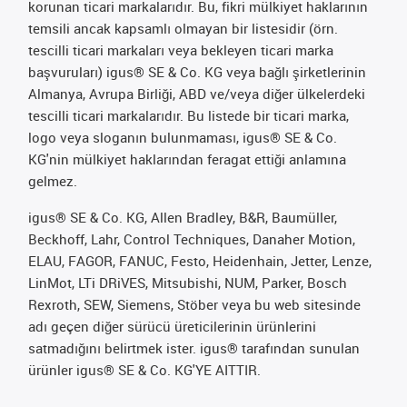
korunan ticari markalarıdır. Bu, fikri mülkiyet haklarının
temsili ancak kapsamlı olmayan bir listesidir (örn.
tescilli ticari markaları veya bekleyen ticari marka
başvuruları) igus® SE & Co. KG veya bağlı şirketlerinin
Almanya, Avrupa Birliği, ABD ve/veya diğer ülkelerdeki
tescilli ticari markalarıdır. Bu listede bir ticari marka,
logo veya sloganın bulunmaması, igus® SE & Co.
KG'nin mülkiyet haklarından feragat ettiği anlamına
gelmez.
igus® SE & Co. KG, Allen Bradley, B&R, Baumüller,
Beckhoff, Lahr, Control Techniques, Danaher Motion,
ELAU, FAGOR, FANUC, Festo, Heidenhain, Jetter, Lenze,
LinMot, LTi DRiVES, Mitsubishi, NUM, Parker, Bosch
Rexroth, SEW, Siemens, Stöber veya bu web sitesinde
adı geçen diğer sürücü üreticilerinin ürünlerini
satmadığını belirtmek ister. igus® tarafından sunulan
ürünler igus® SE & Co. KG'YE AITTIR.