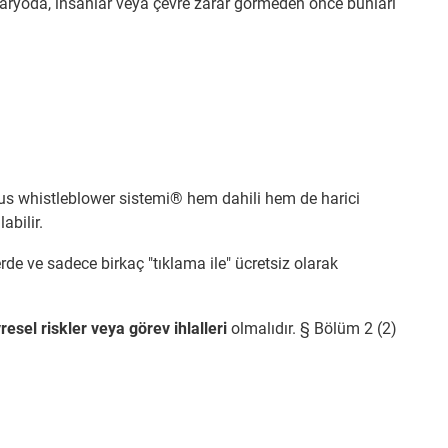
enaryoda, insanlar veya çevre zarar görmeden önce bunları
 igus whistleblower sistemi® hem dahili hem de harici
abilir.
erde ve sadece birkaç "tıklama ile" ücretsiz olarak
resel riskler veya görev ihlalleri
olmalıdır. § Bölüm 2 (2)