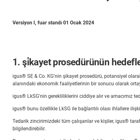
Versiyon I, fuar standı 01 Ocak 2024
1. şi̇kayet prosedürünün hedefle
igus® SE & Co. KG'nin şikayet prosedürü, potansiyel olarak 
alanındaki ekonomik faaliyetlerinin bir sonucu olarak ortay
igus® LkSG'nin gerekliliklerini ciddiye alır ve amacımız te
igus® bunu özellikle LkSG ile bağlantılı olası ihlallere ilişk
Tedarik zincirimizdeki tüm çalışanlar ve kişiler, igus® ta
bilgilendirebilir.