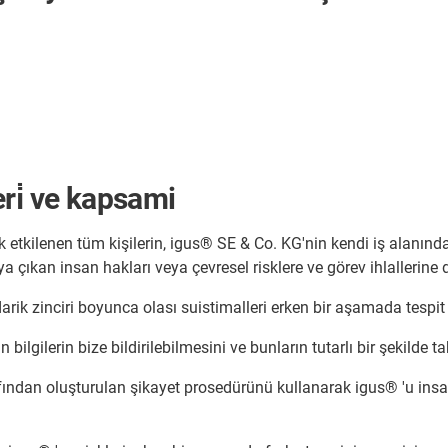
ri̇ ve kapsami
etkilenen tüm kişilerin, igus® SE & Co. KG'nin kendi iş alanındak
a çıkan insan hakları veya çevresel risklere ve görev ihlallerine 
darik zinciri boyunca olası suistimalleri erken bir aşamada tesp
in bilgilerin bize bildirilebilmesini ve bunların tutarlı bir şekilde
rafından oluşturulan şikayet prosedürünü kullanarak igus® 'u insa