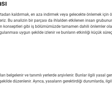
ası
adan kaldırmak, en aza indirmek veya gelecekte önlemek için ön
eriz. Bu analizin bir parçası da ihlalden etkilenen insan grubunun 
tim konseptleri gibi iş bölümümüzde tamamen dahili önlemler olab
ygulanması uygun şekilde izlenir ve bunların etkinliği küçük süreç
ı belgelenir ve tanımlı yerlerde arşivlenir. Bunlar ilgili yasal ge
 şekilde düzenlenir. Ayrıca, yasaların gerektirdiği durumlarda, il