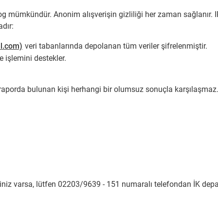
 mümkündür. Anonim alışverişin gizliliği her zaman sağlanır. IP
dır:
el.com)
veri tabanlarında depolanan tüm veriler şifrelenmiştir.
e işlemini destekler.
 raporda bulunan kişi herhangi bir olumsuz sonuçla karşılaşmaz. 
riniz varsa, lütfen 02203/9639 - 151 numaralı telefondan İK depa