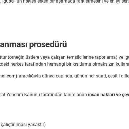
 igus® 'un riskleri erken bir aşamada fark etmesini ve en iyi s
orlanması prosedürü
cuttur (örneğin üstlere veya çalışan temsilcilerine raporlama) ve
izdeki herkes tarafından herhangi bir kısıtlama olmaksızın kullanıl
nel.com)
aracılığıyla dünya çapında, günün her saati, çeşitli dill
msal Yönetim Kanunu tarafından tanımlanan
insan hakları ve çev
çalıştırılması yasaktır)