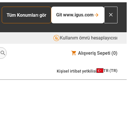
Git www.igus.com
Tüm Konumları gör
Kullanım ömrü hesaplayıcısı
Alışveriş Sepeti
(0)
TR
(
TR
)
Kişisel irtibat yetkilisi