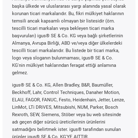
başka ülkede ve uluslararası yargı alanında yasal olarak
korunan ticari markalarıdır. Bu, fikri mülkiyet haklarının
temsili ancak kapsamlı olmayan bir listesidir (örn.
tescilli ticari markaları veya bekleyen ticari marka
başvuruları) igus® SE & Co. KG veya bağlı şirketlerinin
Almanya, Avrupa Birliği, ABD ve/veya diğer ülkelerdeki
tescilli ticari markalarıdır. Bu listede bir ticari marka,
logo veya sloganın bulunmaması, igus® SE & Co.
KG'nin mülkiyet haklarından feragat ettiği anlamına
gelmez.
igus® SE & Co. KG, Allen Bradley, B&R, Baumüller,
Beckhoff, Lahr, Control Techniques, Danaher Motion,
ELAU, FAGOR, FANUC, Festo, Heidenhain, Jetter, Lenze,
LinMot, LTi DRiVES, Mitsubishi, NUM, Parker, Bosch
Rexroth, SEW, Siemens, Stöber veya bu web sitesinde
adı geçen diğer sürücü üreticilerinin ürünlerini
satmadığını belirtmek ister. igus® tarafından sunulan
ürünler igus® SE & Co. KG'YE AITTIR.