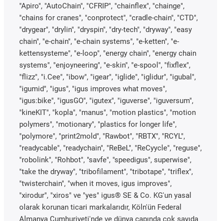
"Apiro", "AutoChain", "CFRIP", "chainflex", "chainge",
"chains for cranes", "conprotect", "cradle-chain", "CTD",
"drygear", "drylin", "dryspin", "dry-tech", "dryway", "easy
chain", "e-chain", "e-chain systems", "e-ketten", "e-
kettensysteme", "e-loop", "energy chain", "energy chain
systems", "enjoyneering", "e-skin", "e-spool", "fixflex",
"flizz", "i.Cee", "ibow", "igear", "iglide", "iglidur", "igubal",
"igumid", "igus", "igus improves what moves",
"igus:bike", "igusGO", "igutex", "iguverse", "iguversum",
"kineKIT", "kopla", "manus", "motion plastics", "motion
polymers", "motionary", "plastics for longer life",
"polymore", "print2mold", "Rawbot", "RBTX", "RCYL",
"readycable", "readychain", "ReBeL", "ReCyycle", "reguse",
"robolink", "Rohbot", "savfe", "speedigus", superwise",
"take the dryway", "tribofilament", "tribotape", "triflex",
"twisterchain", "when it moves, igus improves",
"xirodur", "xiros" ve "yes" igus® SE & Co. KG'un yasal
olarak korunan ticari markalarıdır, Köln'ün Federal
Almanya Cumhuriyeti'nde ve dünya çapında çok sayıda