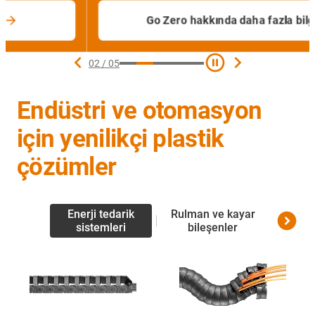
Go Zero hakkında daha fazla bilgi
02
/
05
Endüstri ve otomasyon
için yenilikçi plastik
çözümler
Enerji tedarik
Rulman ve kayar
Line
sistemleri
bileşenler
mili 