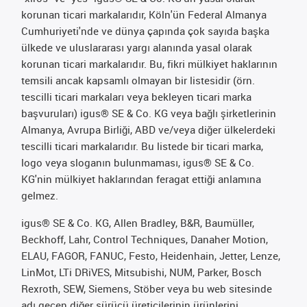
korunan ticari markalarıdır, Köln'ün Federal Almanya
Cumhuriyeti'nde ve dünya çapında çok sayıda başka
ülkede ve uluslararası yargı alanında yasal olarak
korunan ticari markalarıdır. Bu, fikri mülkiyet haklarının
temsili ancak kapsamlı olmayan bir listesidir (örn.
tescilli ticari markaları veya bekleyen ticari marka
başvuruları) igus® SE & Co. KG veya bağlı şirketlerinin
Almanya, Avrupa Birliği, ABD ve/veya diğer ülkelerdeki
tescilli ticari markalarıdır. Bu listede bir ticari marka,
logo veya sloganın bulunmaması, igus® SE & Co.
KG'nin mülkiyet haklarından feragat ettiği anlamına
gelmez.
igus® SE & Co. KG, Allen Bradley, B&R, Baumüller,
Beckhoff, Lahr, Control Techniques, Danaher Motion,
ELAU, FAGOR, FANUC, Festo, Heidenhain, Jetter, Lenze,
LinMot, LTi DRiVES, Mitsubishi, NUM, Parker, Bosch
Rexroth, SEW, Siemens, Stöber veya bu web sitesinde
adı geçen diğer sürücü üreticilerinin ürünlerini