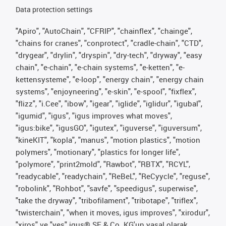
Data protection settings
"Apiro", "AutoChain", "CFRIP", "chainflex", "chainge",
"chains for cranes", "conprotect", "cradle-chain", "CTD",
"drygear", "drylin", "dryspin", "dry-tech", "dryway", "easy
chain", "e-chain", "e-chain systems", "e-ketten", "e-
kettensysteme", "e-loop", "energy chain", "energy chain
systems", "enjoyneering", "e-skin", "e-spool", "fixflex",
"flizz", "i.Cee", "ibow", "igear", "iglide", "iglidur", "igubal",
"igumid", "igus", "igus improves what moves",
"igus:bike", "igusGO", "igutex", "iguverse", "iguversum",
"kineKIT", "kopla", "manus", "motion plastics", "motion
polymers", "motionary", "plastics for longer life",
"polymore", "print2mold", "Rawbot", "RBTX", "RCYL",
"readycable", "readychain", "ReBeL", "ReCyycle", "reguse",
"robolink", "Rohbot", "savfe", "speedigus", superwise",
"take the dryway", "tribofilament", "tribotape", "triflex",
"twisterchain", "when it moves, igus improves", "xirodur",
"xiros" ve "yes" igus® SE & Co. KG'un yasal olarak