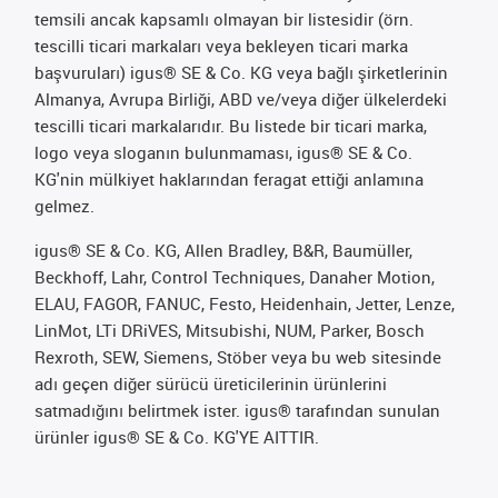
temsili ancak kapsamlı olmayan bir listesidir (örn.
tescilli ticari markaları veya bekleyen ticari marka
başvuruları) igus® SE & Co. KG veya bağlı şirketlerinin
Almanya, Avrupa Birliği, ABD ve/veya diğer ülkelerdeki
tescilli ticari markalarıdır. Bu listede bir ticari marka,
logo veya sloganın bulunmaması, igus® SE & Co.
KG'nin mülkiyet haklarından feragat ettiği anlamına
gelmez.
igus® SE & Co. KG, Allen Bradley, B&R, Baumüller,
Beckhoff, Lahr, Control Techniques, Danaher Motion,
ELAU, FAGOR, FANUC, Festo, Heidenhain, Jetter, Lenze,
LinMot, LTi DRiVES, Mitsubishi, NUM, Parker, Bosch
Rexroth, SEW, Siemens, Stöber veya bu web sitesinde
adı geçen diğer sürücü üreticilerinin ürünlerini
satmadığını belirtmek ister. igus® tarafından sunulan
ürünler igus® SE & Co. KG'YE AITTIR.