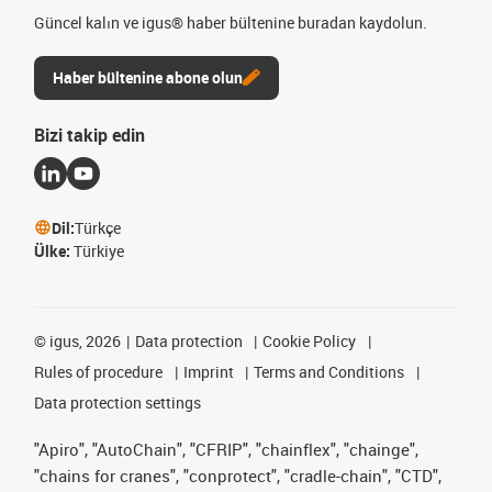
Güncel kalın ve igus® haber bültenine buradan kaydolun.
Haber bültenine abone olun
Bizi takip edin
Dil:
Türkçe
Ülke:
Türkiye
©
igus, 2026
Data protection
Cookie Policy
Rules of procedure
Imprint
Terms and Conditions
Data protection settings
"Apiro", "AutoChain", "CFRIP", "chainflex", "chainge",
"chains for cranes", "conprotect", "cradle-chain", "CTD",