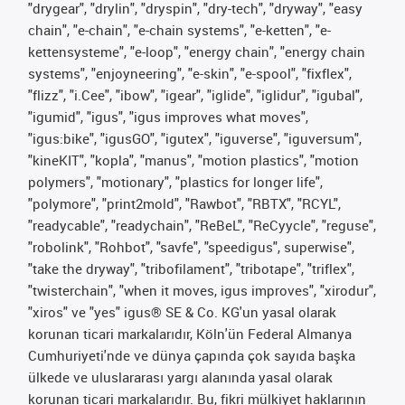
"drygear", "drylin", "dryspin", "dry-tech", "dryway", "easy
chain", "e-chain", "e-chain systems", "e-ketten", "e-
kettensysteme", "e-loop", "energy chain", "energy chain
systems", "enjoyneering", "e-skin", "e-spool", "fixflex",
"flizz", "i.Cee", "ibow", "igear", "iglide", "iglidur", "igubal",
"igumid", "igus", "igus improves what moves",
"igus:bike", "igusGO", "igutex", "iguverse", "iguversum",
"kineKIT", "kopla", "manus", "motion plastics", "motion
polymers", "motionary", "plastics for longer life",
"polymore", "print2mold", "Rawbot", "RBTX", "RCYL",
"readycable", "readychain", "ReBeL", "ReCyycle", "reguse",
"robolink", "Rohbot", "savfe", "speedigus", superwise",
"take the dryway", "tribofilament", "tribotape", "triflex",
"twisterchain", "when it moves, igus improves", "xirodur",
"xiros" ve "yes" igus® SE & Co. KG'un yasal olarak
korunan ticari markalarıdır, Köln'ün Federal Almanya
Cumhuriyeti'nde ve dünya çapında çok sayıda başka
ülkede ve uluslararası yargı alanında yasal olarak
korunan ticari markalarıdır. Bu, fikri mülkiyet haklarının