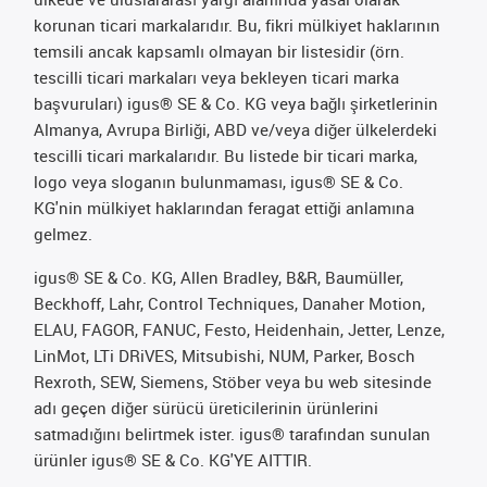
korunan ticari markalarıdır. Bu, fikri mülkiyet haklarının
temsili ancak kapsamlı olmayan bir listesidir (örn.
tescilli ticari markaları veya bekleyen ticari marka
başvuruları) igus® SE & Co. KG veya bağlı şirketlerinin
Almanya, Avrupa Birliği, ABD ve/veya diğer ülkelerdeki
tescilli ticari markalarıdır. Bu listede bir ticari marka,
logo veya sloganın bulunmaması, igus® SE & Co.
KG'nin mülkiyet haklarından feragat ettiği anlamına
gelmez.
igus® SE & Co. KG, Allen Bradley, B&R, Baumüller,
Beckhoff, Lahr, Control Techniques, Danaher Motion,
ELAU, FAGOR, FANUC, Festo, Heidenhain, Jetter, Lenze,
LinMot, LTi DRiVES, Mitsubishi, NUM, Parker, Bosch
Rexroth, SEW, Siemens, Stöber veya bu web sitesinde
adı geçen diğer sürücü üreticilerinin ürünlerini
satmadığını belirtmek ister. igus® tarafından sunulan
ürünler igus® SE & Co. KG'YE AITTIR.