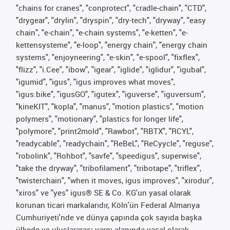
"chains for cranes", "conprotect", "cradle-chain", "CTD",
"drygear", "drylin", "dryspin", "dry-tech", "dryway", "easy
chain", "e-chain", "e-chain systems", "e-ketten", "e-
kettensysteme", "e-loop", "energy chain", "energy chain
systems", "enjoyneering", "e-skin", "e-spool", "fixflex",
"flizz", "i.Cee", "ibow", "igear", "iglide", "iglidur", "igubal",
"igumid", "igus", "igus improves what moves",
"igus:bike", "igusGO", "igutex", "iguverse", "iguversum",
"kineKIT", "kopla", "manus", "motion plastics", "motion
polymers", "motionary", "plastics for longer life",
"polymore", "print2mold", "Rawbot", "RBTX", "RCYL",
"readycable", "readychain", "ReBeL", "ReCyycle", "reguse",
"robolink", "Rohbot", "savfe", "speedigus", superwise",
"take the dryway", "tribofilament", "tribotape", "triflex",
"twisterchain", "when it moves, igus improves", "xirodur",
"xiros" ve "yes" igus® SE & Co. KG'un yasal olarak
korunan ticari markalarıdır, Köln'ün Federal Almanya
Cumhuriyeti'nde ve dünya çapında çok sayıda başka
ülkede ve uluslararası yargı alanında yasal olarak