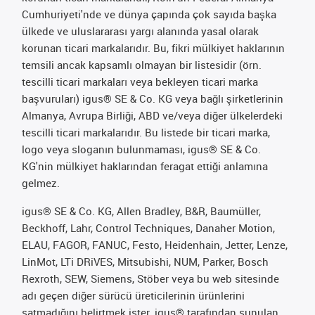
Cumhuriyeti'nde ve dünya çapında çok sayıda başka
ülkede ve uluslararası yargı alanında yasal olarak
korunan ticari markalarıdır. Bu, fikri mülkiyet haklarının
temsili ancak kapsamlı olmayan bir listesidir (örn.
tescilli ticari markaları veya bekleyen ticari marka
başvuruları) igus® SE & Co. KG veya bağlı şirketlerinin
Almanya, Avrupa Birliği, ABD ve/veya diğer ülkelerdeki
tescilli ticari markalarıdır. Bu listede bir ticari marka,
logo veya sloganın bulunmaması, igus® SE & Co.
KG'nin mülkiyet haklarından feragat ettiği anlamına
gelmez.
igus® SE & Co. KG, Allen Bradley, B&R, Baumüller,
Beckhoff, Lahr, Control Techniques, Danaher Motion,
ELAU, FAGOR, FANUC, Festo, Heidenhain, Jetter, Lenze,
LinMot, LTi DRiVES, Mitsubishi, NUM, Parker, Bosch
Rexroth, SEW, Siemens, Stöber veya bu web sitesinde
adı geçen diğer sürücü üreticilerinin ürünlerini
satmadığını belirtmek ister. igus® tarafından sunulan