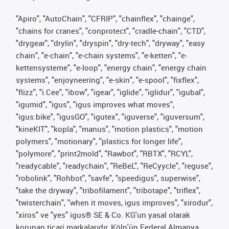
"Apiro", "AutoChain", "CFRIP", "chainflex", "chainge",
"chains for cranes", "conprotect", "cradle-chain", "CTD",
"drygear", "drylin", "dryspin", "dry-tech", "dryway", "easy
chain", "e-chain", "e-chain systems", "e-ketten", "e-
kettensysteme", "e-loop", "energy chain", "energy chain
systems", "enjoyneering", "e-skin", "e-spool", "fixflex",
"flizz", "i.Cee", "ibow", "igear", "iglide", "iglidur", "igubal",
"igumid", "igus", "igus improves what moves",
"igus:bike", "igusGO", "igutex", "iguverse", "iguversum",
"kineKIT", "kopla", "manus", "motion plastics", "motion
polymers", "motionary", "plastics for longer life",
"polymore", "print2mold", "Rawbot", "RBTX", "RCYL",
"readycable", "readychain", "ReBeL", "ReCyycle", "reguse",
"robolink", "Rohbot", "savfe", "speedigus", superwise",
"take the dryway", "tribofilament", "tribotape", "triflex",
"twisterchain", "when it moves, igus improves", "xirodur",
"xiros" ve "yes" igus® SE & Co. KG'un yasal olarak
korunan ticari markalarıdır, Köln'ün Federal Almanya