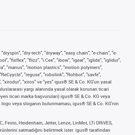
 "dryspin", "dry-tech", "dryway", "easy chain", "e-chain", "e-
fixflex", "flizz", "i.Cee", "ibow", "igear", "iglide", "iglidur",
pla", "manus", "motion plastics", "motion polymers",
"ReCyycle", "reguse", "robolink", "Rohbot", "savfe",
", "xirodur", "xiros" ve "yes" igus® SE & Co. KG'un yasal
uslararası yargı alanında yasal olarak korunan ticari
ekleyen ticari marka başvuruları) igus® SE & Co. KG veya
marka, logo veya sloganın bulunmaması, igus® SE & Co. KG'nin
 Festo, Heidenhain, Jetter, Lenze, LinMot, LTi DRiVES,
ünlerini satmadığını belirtmek ister. igus® tarafından