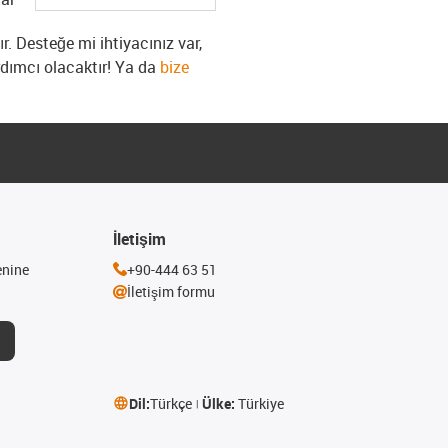
 Desteğe mi ihtiyacınız var,
dımcı olacaktır! Ya da
bize
İletişim
enine
+90-444 63 51
İletişim formu
Dil:
Türkçe
Ülke:
Türkiye