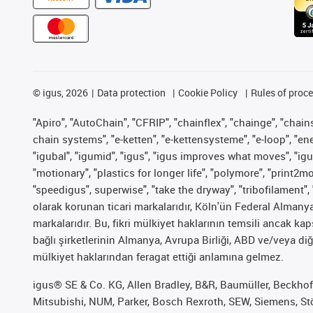
©
igus, 2026
Data protection
Cookie Policy
Rules of proc
"Apiro", "AutoChain", "CFRIP", "chainflex", "chainge", "chains 
chain systems", "e-ketten", "e-kettensysteme", "e-loop", "energy
"igubal", "igumid", "igus", "igus improves what moves", "igu
"motionary", "plastics for longer life", "polymore", "print2m
"speedigus", superwise", "take the dryway", "tribofilament", 
olarak korunan ticari markalarıdır, Köln'ün Federal Alman
markalarıdır. Bu, fikri mülkiyet haklarının temsili ancak ka
bağlı şirketlerinin Almanya, Avrupa Birliği, ABD ve/veya diğ
mülkiyet haklarından feragat ettiği anlamına gelmez.
igus® SE & Co. KG, Allen Bradley, B&R, Baumüller, Beckhof
Mitsubishi, NUM, Parker, Bosch Rexroth, SEW, Siemens, Stöb