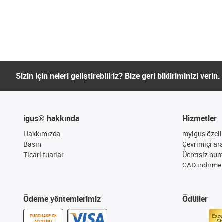
Sizin için neleri geliştirebiliriz? Bize geri bildiriminizi verin.
igus® hakkında
Hizmetler
Hakkımızda
myigus özelli
Basın
Çevrimiçi ar
Ticari fuarlar
Ücretsiz nu
CAD indirme 
Ödeme yöntemlerimiz
Ödüller
PURCHASE ON
ACCOUNT