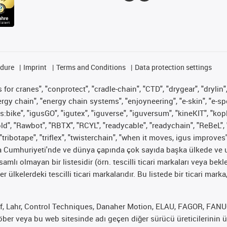
edure
Imprint
Terms and Conditions
Data protection settings
for cranes", "conprotect", "cradle-chain", "CTD", "drygear", "drylin",
 chain", "energy chain systems", "enjoyneering", "e-skin", "e-spool", "
s:bike", "igusGO", "igutex", "iguverse", "iguversum", "kineKIT", "ko
old", "Rawbot", "RBTX", "RCYL", "readycable", "readychain", "ReBeL", 
"tribotape", "triflex", "twisterchain", "when it moves, igus improves
ya Cumhuriyeti'nde ve dünya çapında çok sayıda başka ülkede ve ul
psamlı olmayan bir listesidir (örn. tescilli ticari markaları veya b
er ülkelerdeki tescilli ticari markalarıdır. Bu listede bir ticari 
f, Lahr, Control Techniques, Danaher Motion, ELAU, FAGOR, FANUC,
er veya bu web sitesinde adı geçen diğer sürücü üreticilerinin ür