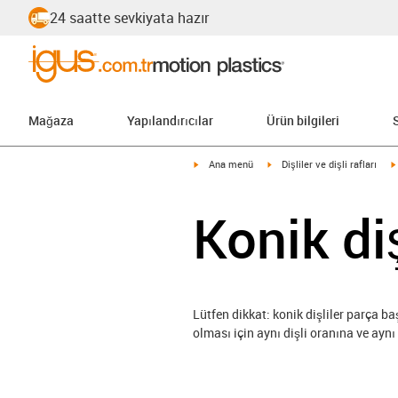
24 saatte sevkiyata hazır
Mağaza
Yapılandırıcılar
Ürün bilgileri
igus-icon-arrow-right
igus-icon-arrow-right
Ana menü
Dişliler ve dişli rafları
Konik diş
Lütfen dikkat: konik dişliler parça ba
olması için aynı dişli oranına ve ayn