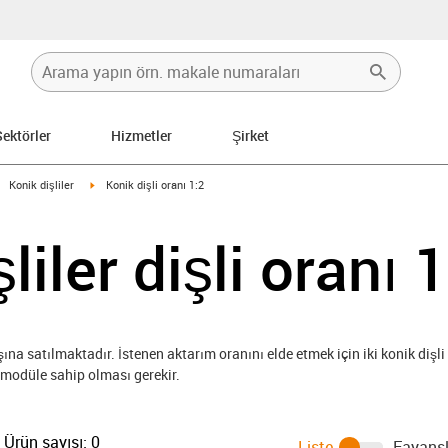
Sektörler
Hizmetler
Şirket
igus-icon-arrow-right
igus-icon-arrow-right
Konik dişliler
Konik dişli oranı 1:2
liler dişli oranı 
şına satılmaktadır. İstenen aktarım oranını elde etmek için iki konik dişli 
ı modüle sahip olması gerekir.
Ürün sayısı:
0
Liste
Fayansl