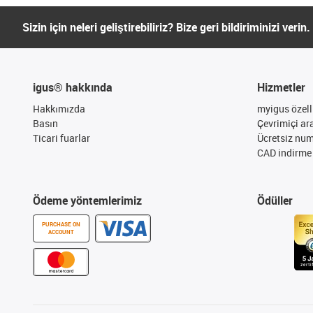
Sizin için neleri geliştirebiliriz? Bize geri bildiriminizi verin.
igus® hakkında
Hizmetler
Hakkımızda
myigus özelli
Basın
Çevrimiçi ar
Ticari fuarlar
Ücretsiz nu
CAD indirme 
Ödeme yöntemlerimiz
Ödüller
PURCHASE ON
ACCOUNT