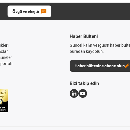
Övgü ve eleştiri
Haber Bülteni
kleri
Güncel kalın ve igus® haber bült
açlar
buradan kaydolun.
muneler
portalı
Haber bültenine abone olun
Bizi takip edin