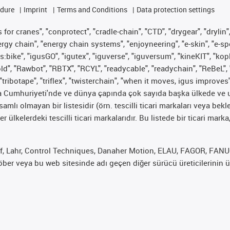
edure
Imprint
Terms and Conditions
Data protection settings
for cranes", "conprotect", "cradle-chain", "CTD", "drygear", "drylin",
 chain", "energy chain systems", "enjoyneering", "e-skin", "e-spool", "
s:bike", "igusGO", "igutex", "iguverse", "iguversum", "kineKIT", "ko
old", "Rawbot", "RBTX", "RCYL", "readycable", "readychain", "ReBeL", 
"tribotape", "triflex", "twisterchain", "when it moves, igus improves
ya Cumhuriyeti'nde ve dünya çapında çok sayıda başka ülkede ve ul
psamlı olmayan bir listesidir (örn. tescilli ticari markaları veya b
er ülkelerdeki tescilli ticari markalarıdır. Bu listede bir ticari 
f, Lahr, Control Techniques, Danaher Motion, ELAU, FAGOR, FANUC,
er veya bu web sitesinde adı geçen diğer sürücü üreticilerinin ür