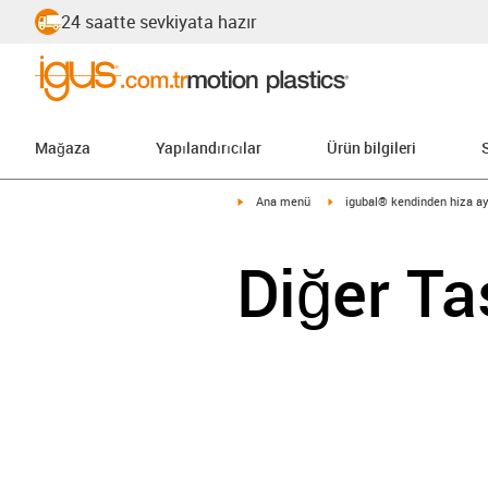
24 saatte sevkiyata hazır
Mağaza
Yapılandırıcılar
Ürün bilgileri
igus-icon-arrow-right
igus-icon-arrow-right
Ana menü
igubal® kendinden hiza ay
Diğer Ta