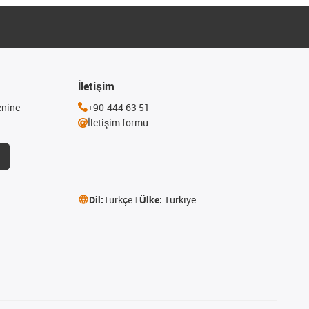
İletişim
enine
+90-444 63 51
İletişim formu
Dil:
Türkçe
Ülke:
Türkiye