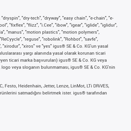
 "dryspin", "dry-tech", "dryway", "easy chain", "e-chain", "e-
fixflex", "flizz", "i.Cee", "ibow", "igear", "iglide", "iglidur",
pla", "manus", "motion plastics", "motion polymers",
"ReCyycle", "reguse", "robolink", "Rohbot", "savfe",
", "xirodur", "xiros" ve "yes" igus® SE & Co. KG'un yasal
uslararası yargı alanında yasal olarak korunan ticari
ekleyen ticari marka başvuruları) igus® SE & Co. KG veya
marka, logo veya sloganın bulunmaması, igus® SE & Co. KG'nin
 Festo, Heidenhain, Jetter, Lenze, LinMot, LTi DRiVES,
ünlerini satmadığını belirtmek ister. igus® tarafından