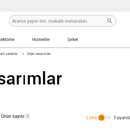
Sektörler
Hizmetler
Şirket
igus-icon-arrow-right
arlı yataklar
Diğer tasarımlar
sarımlar
Ürün sayısı:
0
Liste
Fayansl