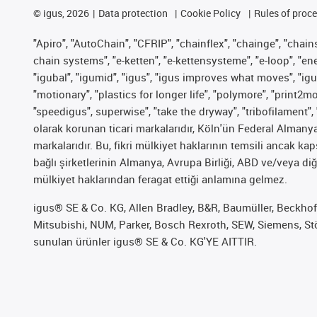
©
igus, 2026
Data protection
Cookie Policy
Rules of proc
"Apiro", "AutoChain", "CFRIP", "chainflex", "chainge", "chains 
chain systems", "e-ketten", "e-kettensysteme", "e-loop", "energy
"igubal", "igumid", "igus", "igus improves what moves", "igu
"motionary", "plastics for longer life", "polymore", "print2m
"speedigus", superwise", "take the dryway", "tribofilament", 
olarak korunan ticari markalarıdır, Köln'ün Federal Alman
markalarıdır. Bu, fikri mülkiyet haklarının temsili ancak ka
bağlı şirketlerinin Almanya, Avrupa Birliği, ABD ve/veya diğ
mülkiyet haklarından feragat ettiği anlamına gelmez.
igus® SE & Co. KG, Allen Bradley, B&R, Baumüller, Beckhof
Mitsubishi, NUM, Parker, Bosch Rexroth, SEW, Siemens, Stöb
sunulan ürünler igus® SE & Co. KG'YE AITTIR.