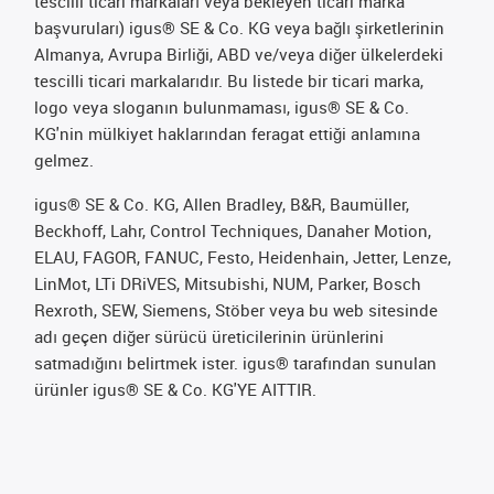
tescilli ticari markaları veya bekleyen ticari marka
başvuruları) igus® SE & Co. KG veya bağlı şirketlerinin
Almanya, Avrupa Birliği, ABD ve/veya diğer ülkelerdeki
tescilli ticari markalarıdır. Bu listede bir ticari marka,
logo veya sloganın bulunmaması, igus® SE & Co.
KG'nin mülkiyet haklarından feragat ettiği anlamına
gelmez.
igus® SE & Co. KG, Allen Bradley, B&R, Baumüller,
Beckhoff, Lahr, Control Techniques, Danaher Motion,
ELAU, FAGOR, FANUC, Festo, Heidenhain, Jetter, Lenze,
LinMot, LTi DRiVES, Mitsubishi, NUM, Parker, Bosch
Rexroth, SEW, Siemens, Stöber veya bu web sitesinde
adı geçen diğer sürücü üreticilerinin ürünlerini
satmadığını belirtmek ister. igus® tarafından sunulan
ürünler igus® SE & Co. KG'YE AITTIR.