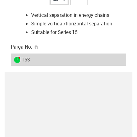
Vertical separation in energy chains
Simple vertical/horizontal separation
Suitable for Series 15
igus-icon-copy-clipboard
Parça No.
igus-icon-lieferzeit-dot
153