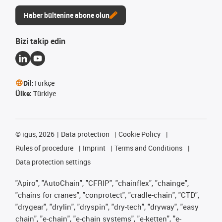
Haber bültenine abone olun
Bizi takip edin
Dil:
Türkçe
Ülke:
Türkiye
©
igus, 2026
Data protection
Cookie Policy
Rules of procedure
Imprint
Terms and Conditions
Data protection settings
"Apiro", "AutoChain", "CFRIP", "chainflex", "chainge",
"chains for cranes", "conprotect", "cradle-chain", "CTD",
"drygear", "drylin", "dryspin", "dry-tech", "dryway", "easy
chain", "e-chain", "e-chain systems", "e-ketten", "e-