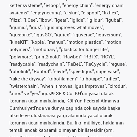
kettensysteme", "e-loop", "energy chain", "energy chain
systems", "enjoyneering", "e-skin", "e-spool", "fixflex",
"flizz", "i.Cee", "ibow", "igear", "iglide", "iglidur", "igubal",
"igumid", "igus", "igus improves what moves",
"igus:bike", "igusGO", "igutex", "iguverse", "iguversum",
"kineKIT", "kopla", "manus", "motion plastics", "motion
polymers", "motionary", "plastics for longer life",
"polymore", "print2mold", "Rawbot", "RBTX", "RCYL",
"readycable", "readychain", "ReBeL", "ReCyycle", "reguse",
"robolink", "Rohbot", "savfe", "speedigus", superwise",
"take the dryway", "tribofilament", "tribotape", "triflex",
"twisterchain", "when it moves, igus improves", "xirodur",
"xiros" ve "yes" igus® SE & Co. KG'un yasal olarak
korunan ticari markalarıdır, Köln'ün Federal Almanya
Cumhuriyeti'nde ve dünya çapında çok sayıda başka
ülkede ve uluslararası yargı alanında yasal olarak
korunan ticari markalarıdır. Bu, fikri mülkiyet haklarının
temsili ancak kapsamlı olmayan bir listesidir (örn.