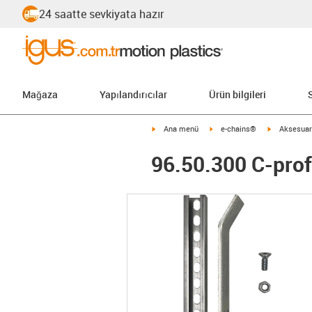
24 saatte sevkiyata hazır
Mağaza
Yapılandırıcılar
Ürün bilgileri
igus-icon-arrow-right
igus-icon-arrow-right
igus-icon-ar
Ana menü
e-chains®
Aksesuar
96.50.300 C-profi