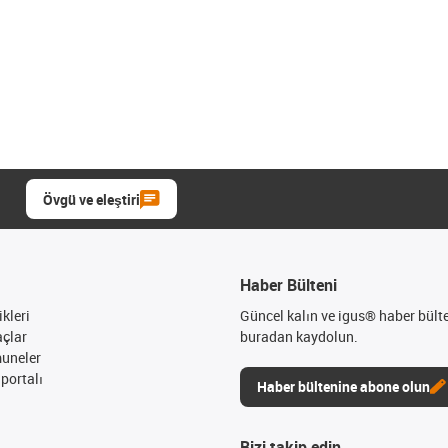
Övgü ve eleştiri
Haber Bülteni
kleri
Güncel kalın ve igus® haber bült
açlar
buradan kaydolun.
muneler
portalı
Haber bültenine abone olun
Bizi takip edin