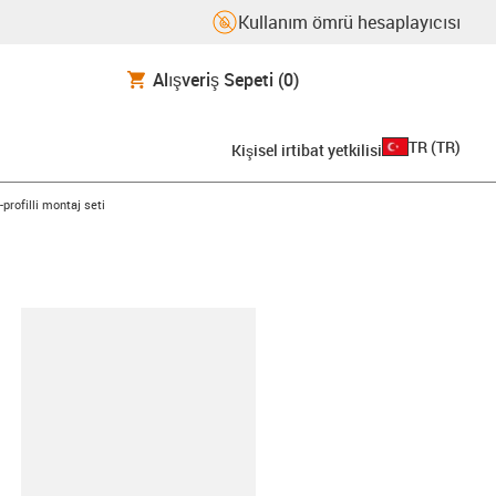
Kullanım ömrü hesaplayıcısı
Alışveriş Sepeti
(0)
TR
(
TR
)
Kişisel irtibat yetkilisi
w-right
profilli montaj seti
-clipboard