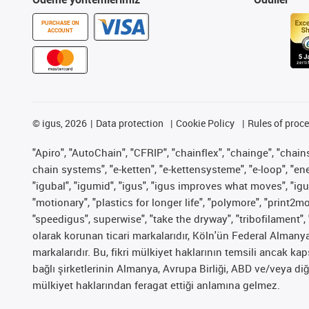
PURCHASE ON
ACCOUNT
©
igus, 2026
Data protection
Cookie Policy
Rules of proc
"Apiro", "AutoChain", "CFRIP", "chainflex", "chainge", "chains 
chain systems", "e-ketten", "e-kettensysteme", "e-loop", "energy
"igubal", "igumid", "igus", "igus improves what moves", "igu
"motionary", "plastics for longer life", "polymore", "print2m
"speedigus", superwise", "take the dryway", "tribofilament", 
olarak korunan ticari markalarıdır, Köln'ün Federal Alman
markalarıdır. Bu, fikri mülkiyet haklarının temsili ancak ka
bağlı şirketlerinin Almanya, Avrupa Birliği, ABD ve/veya diğ
mülkiyet haklarından feragat ettiği anlamına gelmez.