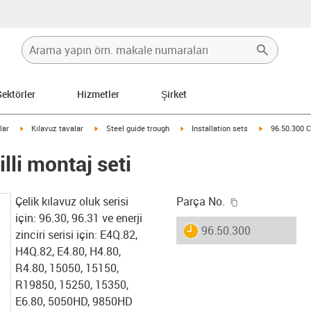
Sektörler
Hizmetler
Şirket
row-right
igus-icon-arrow-right
igus-icon-arrow-right
igus-icon-arrow-right
igus-icon-arro
lar
Kılavuz tavalar
Steel guide trough
Installation sets
96.50.300 C-
lli montaj seti
igus-icon-copy
Çelik kılavuz oluk serisi
Parça No.
için: 96.30, 96.31 ve enerji
igus-icon-lieferzeit
96.50.300
zinciri serisi için: E4Q.82,
H4Q.82, E4.80, H4.80,
R4.80, 15050, 15150,
R19850, 15250, 15350,
E6.80, 5050HD, 9850HD