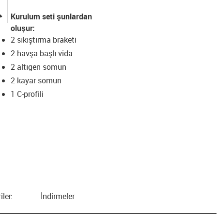
igus-icon-lupe
Kurulum seti şunlardan
oluşur:
2 sıkıştırma braketi
2 havşa başlı vida
2 altıgen somun
2 kayar somun
1 C-profili
iler:
İndirmeler