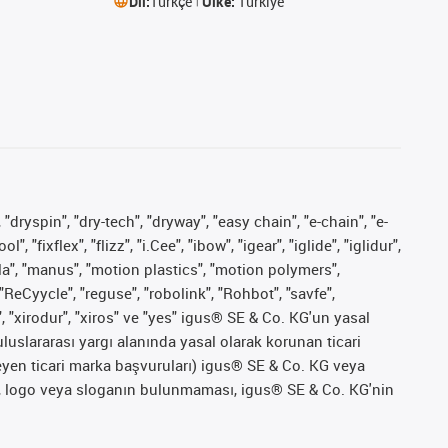
Dil:
Türkçe
Ülke:
Türkiye
 "dryspin", "dry-tech", "dryway", "easy chain", "e-chain", "e-
fixflex", "flizz", "i.Cee", "ibow", "igear", "iglide", "iglidur",
pla", "manus", "motion plastics", "motion polymers",
"ReCyycle", "reguse", "robolink", "Rohbot", "savfe",
", "xirodur", "xiros" ve "yes" igus® SE & Co. KG'un yasal
uslararası yargı alanında yasal olarak korunan ticari
ekleyen ticari marka başvuruları) igus® SE & Co. KG veya
marka, logo veya sloganın bulunmaması, igus® SE & Co. KG'nin