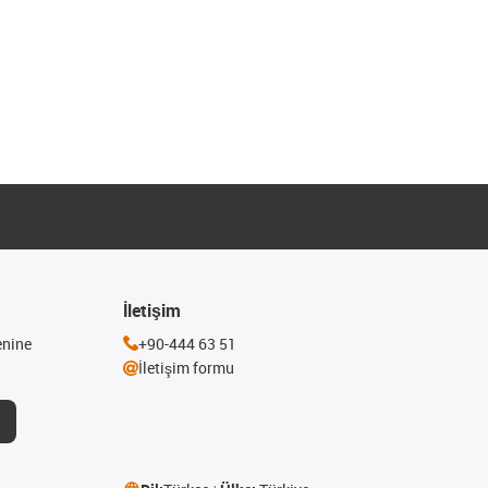
İletişim
enine
+90-444 63 51
İletişim formu