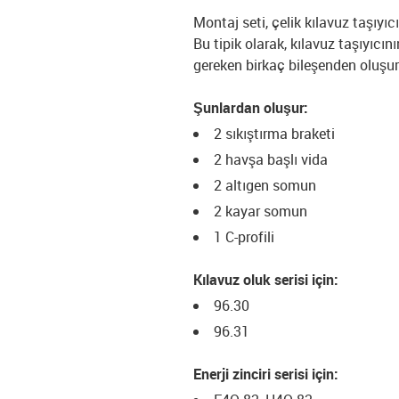
Montaj seti, çelik kılavuz taşıyıc
Bu tipik olarak, kılavuz taşıyıc
gereken birkaç bileşenden oluşur
Şunlardan oluşur:
2 sıkıştırma braketi
2 havşa başlı vida
2 altıgen somun
2 kayar somun
1 C-profili
Kılavuz oluk serisi için:
96.30
96.31
Enerji zinciri serisi için: