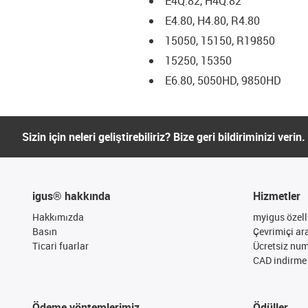
E4Q.82, H4Q.82
E4.80, H4.80, R4.80
15050, 15150, R19850
15250, 15350
E6.80, 5050HD, 9850HD
Sizin için neleri geliştirebiliriz? Bize geri bildiriminizi verin.
igus® hakkında
Hizmetler
Hakkımızda
myigus özelli
Basın
Çevrimiçi ar
Ticari fuarlar
Ücretsiz nu
CAD indirme 
Ödeme yöntemlerimiz
Ödüller