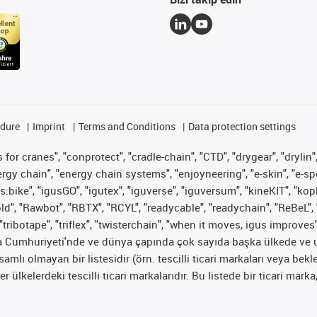
edure
Imprint
Terms and Conditions
Data protection settings
for cranes", "conprotect", "cradle-chain", "CTD", "drygear", "drylin",
 chain", "energy chain systems", "enjoyneering", "e-skin", "e-spool", "
s:bike", "igusGO", "igutex", "iguverse", "iguversum", "kineKIT", "ko
old", "Rawbot", "RBTX", "RCYL", "readycable", "readychain", "ReBeL", 
"tribotape", "triflex", "twisterchain", "when it moves, igus improves
ya Cumhuriyeti'nde ve dünya çapında çok sayıda başka ülkede ve ul
psamlı olmayan bir listesidir (örn. tescilli ticari markaları veya b
er ülkelerdeki tescilli ticari markalarıdır. Bu listede bir ticari 