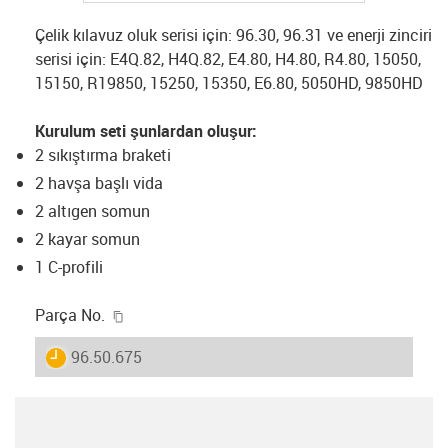
Çelik kılavuz oluk serisi için: 96.30, 96.31 ve enerji zinciri
serisi için: E4Q.82, H4Q.82, E4.80, H4.80, R4.80, 15050,
15150, R19850, 15250, 15350, E6.80, 5050HD, 9850HD
Kurulum seti şunlardan oluşur:
2 sıkıştırma braketi
2 havşa başlı vida
2 altıgen somun
2 kayar somun
1 C-profili
igus-icon-copy-clipboard
Parça No.
igus-icon-lieferzeit
96.50.675