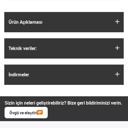
igus
Ürün Açıklaması
igus
Teknik veriler:
igus
İndirmeler
Sizin için neleri geliştirebiliriz? Bize geri bildiriminizi verin.
Övgü ve eleştiri