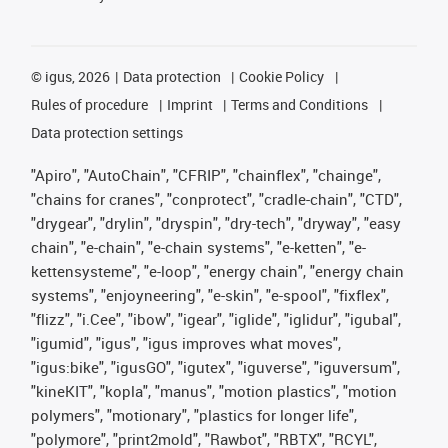
©
igus, 2026
Data protection
Cookie Policy
Rules of procedure
Imprint
Terms and Conditions
Data protection settings
"Apiro", "AutoChain", "CFRIP", "chainflex", "chainge",
"chains for cranes", "conprotect", "cradle-chain", "CTD",
"drygear", "drylin", "dryspin", "dry-tech", "dryway", "easy
chain", "e-chain", "e-chain systems", "e-ketten", "e-
kettensysteme", "e-loop", "energy chain", "energy chain
systems", "enjoyneering", "e-skin", "e-spool", "fixflex",
"flizz", "i.Cee", "ibow", "igear", "iglide", "iglidur", "igubal",
"igumid", "igus", "igus improves what moves",
"igus:bike", "igusGO", "igutex", "iguverse", "iguversum",
"kineKIT", "kopla", "manus", "motion plastics", "motion
polymers", "motionary", "plastics for longer life",
"polymore", "print2mold", "Rawbot", "RBTX", "RCYL",