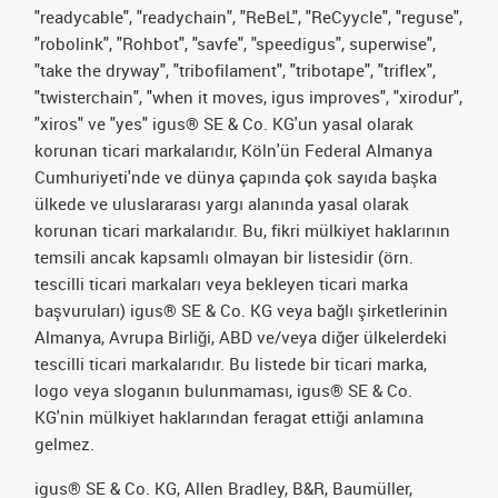
"readycable", "readychain", "ReBeL", "ReCyycle", "reguse",
"robolink", "Rohbot", "savfe", "speedigus", superwise",
"take the dryway", "tribofilament", "tribotape", "triflex",
"twisterchain", "when it moves, igus improves", "xirodur",
"xiros" ve "yes" igus® SE & Co. KG'un yasal olarak
korunan ticari markalarıdır, Köln'ün Federal Almanya
Cumhuriyeti'nde ve dünya çapında çok sayıda başka
ülkede ve uluslararası yargı alanında yasal olarak
korunan ticari markalarıdır. Bu, fikri mülkiyet haklarının
temsili ancak kapsamlı olmayan bir listesidir (örn.
tescilli ticari markaları veya bekleyen ticari marka
başvuruları) igus® SE & Co. KG veya bağlı şirketlerinin
Almanya, Avrupa Birliği, ABD ve/veya diğer ülkelerdeki
tescilli ticari markalarıdır. Bu listede bir ticari marka,
logo veya sloganın bulunmaması, igus® SE & Co.
KG'nin mülkiyet haklarından feragat ettiği anlamına
gelmez.
igus® SE & Co. KG, Allen Bradley, B&R, Baumüller,