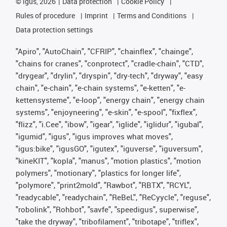
©
igus, 2026
Data protection
Cookie Policy
Rules of procedure
Imprint
Terms and Conditions
Data protection settings
"Apiro", "AutoChain", "CFRIP", "chainflex", "chainge",
"chains for cranes", "conprotect", "cradle-chain", "CTD",
"drygear", "drylin", "dryspin", "dry-tech", "dryway", "easy
chain", "e-chain", "e-chain systems", "e-ketten", "e-
kettensysteme", "e-loop", "energy chain", "energy chain
systems", "enjoyneering", "e-skin", "e-spool", "fixflex",
"flizz", "i.Cee", "ibow", "igear", "iglide", "iglidur", "igubal",
"igumid", "igus", "igus improves what moves",
"igus:bike", "igusGO", "igutex", "iguverse", "iguversum",
"kineKIT", "kopla", "manus", "motion plastics", "motion
polymers", "motionary", "plastics for longer life",
"polymore", "print2mold", "Rawbot", "RBTX", "RCYL",
"readycable", "readychain", "ReBeL", "ReCyycle", "reguse",
"robolink", "Rohbot", "savfe", "speedigus", superwise",
"take the dryway", "tribofilament", "tribotape", "triflex",