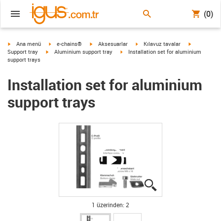
(0)
igus-icon-arrow-right
igus-icon-arrow-right
igus-icon-arrow-right
igus-icon-arrow-right
igus-icon-ar
Ana menü
e-chains®
Aksesuarlar
Kılavuz tavalar
igus-icon-arrow-right
igus-icon-arrow-right
Support tray
Aluminium support tray
Installation set for aluminium
support trays
Installation set for aluminium
support trays
igus-icon-lupe
igus-icon-lupe
1 üzerinden: 2