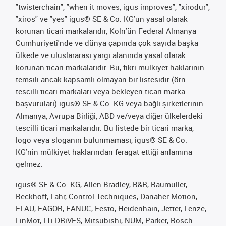
"twisterchain", "when it moves, igus improves", "xirodur",
"xiros" ve "yes" igus® SE & Co. KG'un yasal olarak
korunan ticari markalarıdır, Köln'ün Federal Almanya
Cumhuriyeti'nde ve dünya çapında çok sayıda başka
ülkede ve uluslararası yargı alanında yasal olarak
korunan ticari markalarıdır. Bu, fikri mülkiyet haklarının
temsili ancak kapsamlı olmayan bir listesidir (örn.
tescilli ticari markaları veya bekleyen ticari marka
başvuruları) igus® SE & Co. KG veya bağlı şirketlerinin
Almanya, Avrupa Birliği, ABD ve/veya diğer ülkelerdeki
tescilli ticari markalarıdır. Bu listede bir ticari marka,
logo veya sloganın bulunmaması, igus® SE & Co.
KG'nin mülkiyet haklarından feragat ettiği anlamına
gelmez.
igus® SE & Co. KG, Allen Bradley, B&R, Baumüller,
Beckhoff, Lahr, Control Techniques, Danaher Motion,
ELAU, FAGOR, FANUC, Festo, Heidenhain, Jetter, Lenze,
LinMot, LTi DRiVES, Mitsubishi, NUM, Parker, Bosch