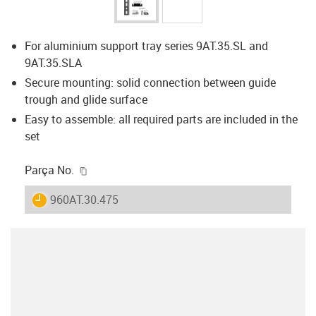
For aluminium support tray series 9AT.35.SL and
9AT.35.SLA
Secure mounting: solid connection between guide
trough and glide surface
Easy to assemble: all required parts are included in the
set
igus-icon-copy-clipboard
Parça No.
igus-icon-lieferzeit
960AT.30.475