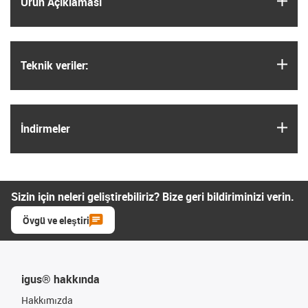
Ürün Açıklaması
igus
Teknik veriler:
igus
İndirmeler
Sizin için neleri geliştirebiliriz? Bize geri bildiriminizi verin.
Övgü ve eleştiri
igus® hakkında
Hakkımızda