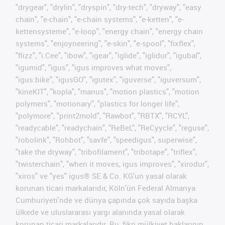
"drygear", "drylin", "dryspin", "dry-tech", "dryway", "easy
chain", "e-chain", "e-chain systems", "e-ketten", "e-
kettensysteme", "e-loop", "energy chain", "energy chain
systems", "enjoyneering", "e-skin", "e-spool", "fixflex",
"flizz", "i.Cee", "ibow", "igear", "iglide", "iglidur", "igubal",
"igumid", "igus", "igus improves what moves",
"igus:bike", "igusGO", "igutex", "iguverse", "iguversum",
"kineKIT", "kopla", "manus", "motion plastics", "motion
polymers", "motionary", "plastics for longer life",
"polymore", "print2mold", "Rawbot", "RBTX", "RCYL",
"readycable", "readychain", "ReBeL", "ReCyycle", "reguse",
"robolink", "Rohbot", "savfe", "speedigus", superwise",
"take the dryway", "tribofilament", "tribotape", "triflex",
"twisterchain", "when it moves, igus improves", "xirodur",
"xiros" ve "yes" igus® SE & Co. KG'un yasal olarak
korunan ticari markalarıdır, Köln'ün Federal Almanya
Cumhuriyeti'nde ve dünya çapında çok sayıda başka
ülkede ve uluslararası yargı alanında yasal olarak
korunan ticari markalarıdır. Bu, fikri mülkiyet haklarının