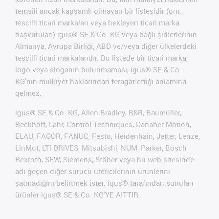
temsili ancak kapsamlı olmayan bir listesidir (örn.
tescilli ticari markaları veya bekleyen ticari marka
başvuruları) igus® SE & Co. KG veya bağlı şirketlerinin
Almanya, Avrupa Birliği, ABD ve/veya diğer ülkelerdeki
tescilli ticari markalarıdır. Bu listede bir ticari marka,
logo veya sloganın bulunmaması, igus® SE & Co.
KG'nin mülkiyet haklarından feragat ettiği anlamına
gelmez.
igus® SE & Co. KG, Allen Bradley, B&R, Baumüller,
Beckhoff, Lahr, Control Techniques, Danaher Motion,
ELAU, FAGOR, FANUC, Festo, Heidenhain, Jetter, Lenze,
LinMot, LTi DRiVES, Mitsubishi, NUM, Parker, Bosch
Rexroth, SEW, Siemens, Stöber veya bu web sitesinde
adı geçen diğer sürücü üreticilerinin ürünlerini
satmadığını belirtmek ister. igus® tarafından sunulan
ürünler igus® SE & Co. KG'YE AITTIR.