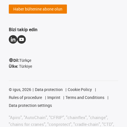
Haber bültenine abone olun
Bizi takip edin
Dil:
Türkçe
Ülke:
Türkiye
©
igus, 2026
Data protection
Cookie Policy
Rules of procedure
Imprint
Terms and Conditions
Data protection settings
"Apiro", "AutoChain", "CFRIP", "chainflex", "chainge",
"chains for cranes", "conprotect", "cradle-chain", "CTD",