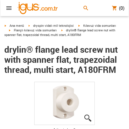
(0)
igus-icon-arrow-right
igus-icon-arrow-right
igus-icon-arrow-right
Ana menü
dryspin vidalı mil teknolojisi
Kılavuz vida somunları
igus-icon-arrow-right
igus-icon-arrow-right
Flanşlı kılavuz vida somunları
drylin® flange lead screw nut with
spanner flat, trapezoidal thread, multi start, A180FRM
drylin® flange lead screw nut
with spanner flat, trapezoidal
thread, multi start, A180FRM
igus-icon-lupe
igus-icon-lupe