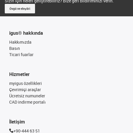
Sizin için neleri geliştirebiliriz? Bize geri bildiriminizi verin.
Övgü ve eleştiri
igus® hakkında
Hakkımızda
Basın
Ticari fuarlar
Hizmetler
myigus özellikleri
Çevrimiçi araçlar
Ücretsiz numuneler
CAD indirme portalı
İletişim
+90-444 63 51