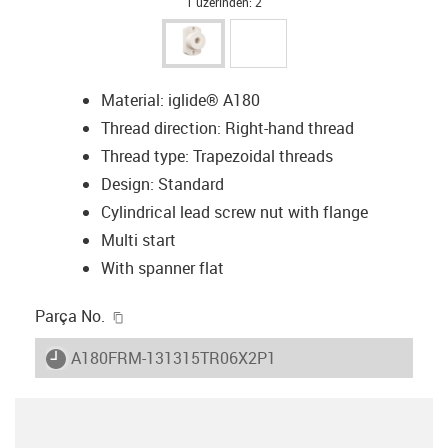
1 üzerinden: 2
Material: iglide® A180
Thread direction: Right-hand thread
Thread type: Trapezoidal threads
Design: Standard
Cylindrical lead screw nut with flange
Multi start
With spanner flat
igus-icon-copy-clipboard
Parça No.
igus-icon-lieferzeit
A180FRM-131315TR06X2P1