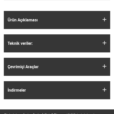
igus
Ürün Açıklaması
igus
Teknik veriler:
igus
Çevrimiçi Araçlar
igus
İndirmeler