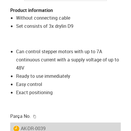
Product information
Without connecting cable
Set consists of 3x drylin D9
Can control stepper motors with up to 7A
continuous current with a supply voltage of up to
48V
Ready to use immediately
Easy control
Exact positioning
igus-icon-copy-clipboard
Parça No.
igus-icon-lieferzeit
AK-DR-0039