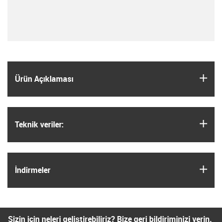
igus
Ürün Açıklaması
igus
Teknik veriler:
igus
İndirmeler
Sizin için neleri geliştirebiliriz? Bize geri bildiriminizi verin.