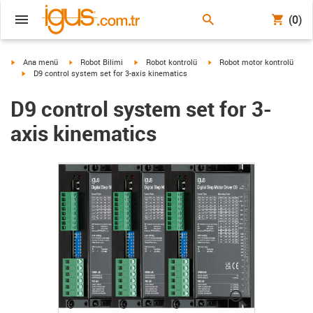
(0)
igus-icon-arrow-right
igus-icon-arrow-right
igus-icon-arrow-right
igus-icon-arrow-right
Ana menü
Robot Bilimi
Robot kontrolü
Robot motor kontrolü
igus-icon-arrow-right
D9 control system set for 3-axis kinematics
D9 control system set for 3-
axis kinematics
igus-icon-lup