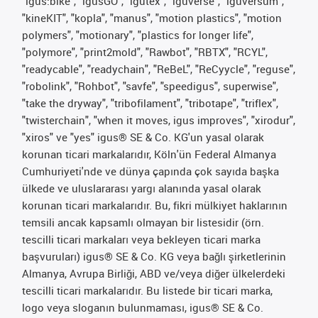
"igus:bike", "igusGO", "igutex", "iguverse", "iguversum",
"kineKIT", "kopla", "manus", "motion plastics", "motion
polymers", "motionary", "plastics for longer life",
"polymore", "print2mold", "Rawbot", "RBTX", "RCYL",
"readycable", "readychain", "ReBeL", "ReCyycle", "reguse",
"robolink", "Rohbot", "savfe", "speedigus", superwise",
"take the dryway", "tribofilament", "tribotape", "triflex",
"twisterchain", "when it moves, igus improves", "xirodur",
"xiros" ve "yes" igus® SE & Co. KG'un yasal olarak
korunan ticari markalarıdır, Köln'ün Federal Almanya
Cumhuriyeti'nde ve dünya çapında çok sayıda başka
ülkede ve uluslararası yargı alanında yasal olarak
korunan ticari markalarıdır. Bu, fikri mülkiyet haklarının
temsili ancak kapsamlı olmayan bir listesidir (örn.
tescilli ticari markaları veya bekleyen ticari marka
başvuruları) igus® SE & Co. KG veya bağlı şirketlerinin
Almanya, Avrupa Birliği, ABD ve/veya diğer ülkelerdeki
tescilli ticari markalarıdır. Bu listede bir ticari marka,
logo veya sloganın bulunmaması, igus® SE & Co.