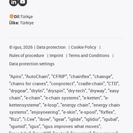
Dil:
Türkçe
Ülke:
Türkiye
©
igus, 2026
Data protection
Cookie Policy
Rules of procedure
Imprint
Terms and Conditions
Data protection settings
"Apiro", "AutoChain", "CFRIP", "chainflex", "chainge",
"chains for cranes", "conprotect", "cradle-chain", "CTD",
"drygear", "drylin", "dryspin", "dry-tech", "dryway", "easy
chain", "e-chain", "e-chain systems", "e-ketten", "e-
kettensysteme", "e-loop", "energy chain", "energy chain
systems", "enjoyneering", "e-skin", "e-spool", "fixflex",
"flizz", "i.Cee", "ibow", "igear", "iglide", "iglidur", "igubal",
"igumid", "igus", "igus improves what moves",