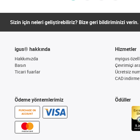
Sizin için neleri geliştirebiliriz? Bize geri bildiriminizi verin.
igus® hakkında
Hizmetler
Hakkımızda
myigus özelli
Basın
Çevrimiçi ar
Ticari fuarlar
Ücretsiz nu
CAD indirme 
Ödeme yöntemlerimiz
Ödüller
PURCHASE ON
ACCOUNT