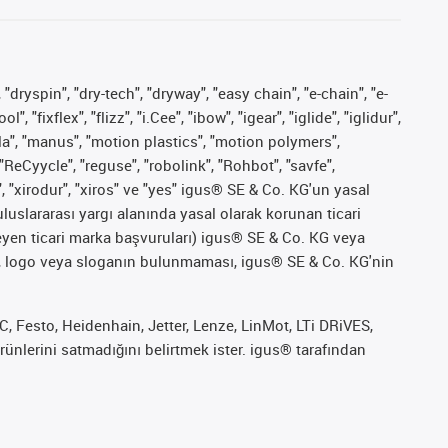
 "dryspin", "dry-tech", "dryway", "easy chain", "e-chain", "e-
fixflex", "flizz", "i.Cee", "ibow", "igear", "iglide", "iglidur",
pla", "manus", "motion plastics", "motion polymers",
"ReCyycle", "reguse", "robolink", "Rohbot", "savfe",
", "xirodur", "xiros" ve "yes" igus® SE & Co. KG'un yasal
uslararası yargı alanında yasal olarak korunan ticari
ekleyen ticari marka başvuruları) igus® SE & Co. KG veya
marka, logo veya sloganın bulunmaması, igus® SE & Co. KG'nin
 Festo, Heidenhain, Jetter, Lenze, LinMot, LTi DRiVES,
ünlerini satmadığını belirtmek ister. igus® tarafından