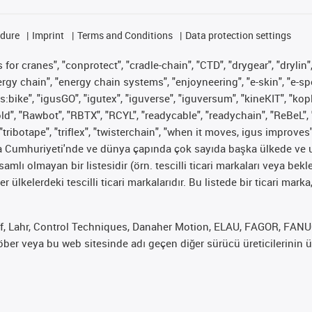
edure
Imprint
Terms and Conditions
Data protection settings
for cranes", "conprotect", "cradle-chain", "CTD", "drygear", "drylin",
 chain", "energy chain systems", "enjoyneering", "e-skin", "e-spool", "
s:bike", "igusGO", "igutex", "iguverse", "iguversum", "kineKIT", "ko
old", "Rawbot", "RBTX", "RCYL", "readycable", "readychain", "ReBeL", 
"tribotape", "triflex", "twisterchain", "when it moves, igus improves
ya Cumhuriyeti'nde ve dünya çapında çok sayıda başka ülkede ve ul
psamlı olmayan bir listesidir (örn. tescilli ticari markaları veya b
er ülkelerdeki tescilli ticari markalarıdır. Bu listede bir ticari 
f, Lahr, Control Techniques, Danaher Motion, ELAU, FAGOR, FANUC,
er veya bu web sitesinde adı geçen diğer sürücü üreticilerinin ür