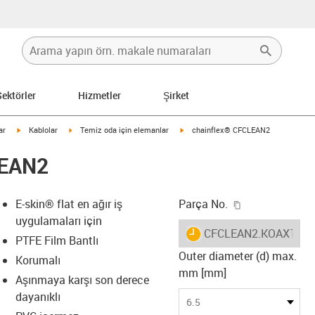
Sektörler
Hizmetler
Şirket
igus-icon-arrow-right
igus-icon-arrow-right
igus-icon-arrow-right
ar
Kablolar
Temiz oda için elemanlar
chainflex® CFCLEAN2
LEAN2
igus-icon-copy
E-skin® flat en ağır iş
Parça No.
uygulamaları için
igus-icon-lieferzeit
CFCLEAN2.KOAX1.03
PTFE Film Bantlı
Outer diameter (d) max.
Korumalı
mm [mm]
Aşınmaya karşı son derece
-icon-lupe
-icon-lupe
dayanıklı
6.5