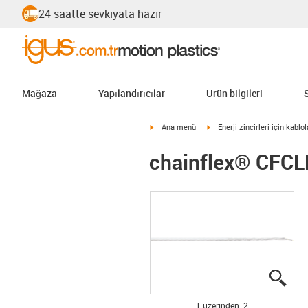
24 saatte sevkiyata hazır
Mağaza
Yapılandırıcılar
Ürün bilgileri
igus-icon-arrow-right
igus-icon-arrow-right
Ana menü
Enerji zincirleri için kablol
chainflex® CFC
igus
igus
1 üzerinden: 2