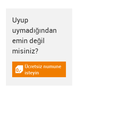
Uyup
uymadığından
emin değil
misiniz?
Ücretsiz numune
igus-icon-gratismuster
isteyin