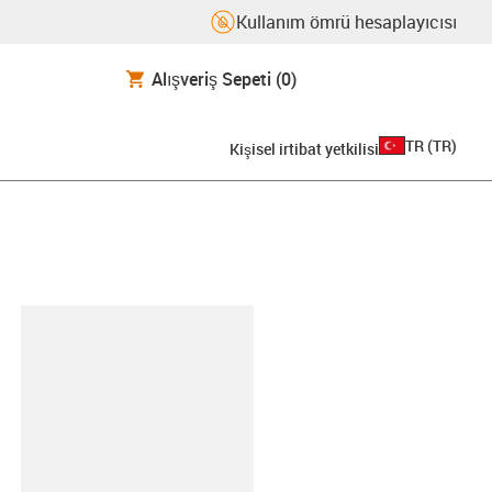
Kullanım ömrü hesaplayıcısı
Alışveriş Sepeti
(0)
TR
(
TR
)
Kişisel irtibat yetkilisi
-clipboard