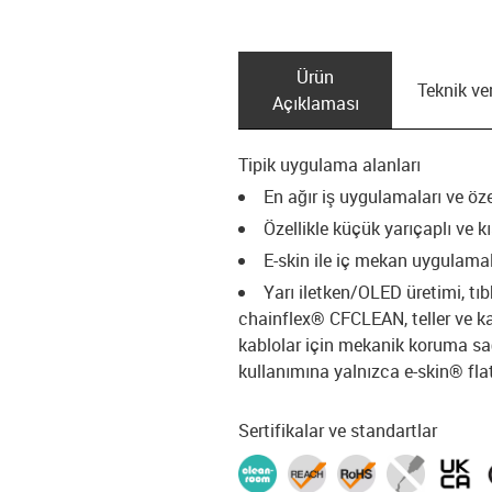
Ürün
Teknik ver
Açıklaması
Tipik uygulama alanları
En ağır iş uygulamaları ve öze
Özellikle küçük yarıçaplı ve k
E-skin ile iç mekan uygulamal
Yarı iletken/OLED üretimi, tı
chainflex® CFCLEAN, teller ve ka
kablolar için mekanik koruma sa
kullanımına yalnızca e-skin® flat'd
Sertifikalar ve standartlar