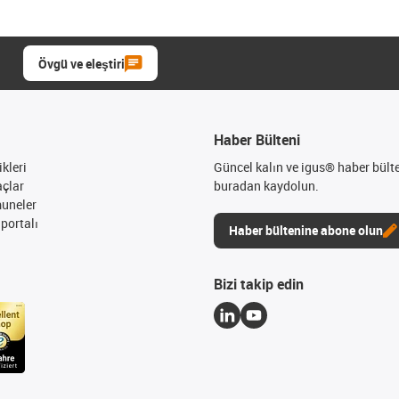
Övgü ve eleştiri
Haber Bülteni
kleri
Güncel kalın ve igus® haber bült
açlar
buradan kaydolun.
muneler
portalı
Haber bültenine abone olun
Bizi takip edin