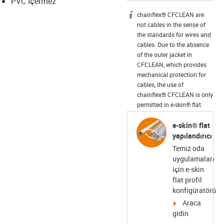
PVC içermez
chainflex® CFCLEAN are
igus-icon-info
not cables in the sense of
the standards for wires and
cables. Due to the absence
of the outer jacket in
CFCLEAN, which provides
mechanical protection for
cables, the use of
chainflex® CFCLEAN is only
permitted in e-skin® flat.
e-skin® flat
yapılandırıcı
Temiz oda
uygulamaları
için e-skin
flat profil
konfigüratörü
igus-icon-arro
Araca
gidin