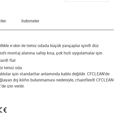
iler:
İndirmeler
llikle e-skin ile temiz odada küçük yarıçaplar için® düz
ısıtlı montaj alanına sahip kısa, çok hızlı uygulamalar için
arı® flat
bbi temiz oda
blolar için standartlar anlamında kablo değildir. CFCLEAN'de
ğlayan dış kılıfın bulunmaması nedeniyle, chainflex® CFCLEAN
e izin verilir.