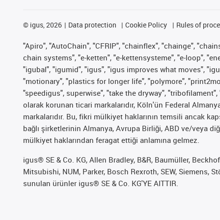
©
igus, 2026
Data protection
Cookie Policy
Rules of proc
"Apiro", "AutoChain", "CFRIP", "chainflex", "chainge", "chains 
chain systems", "e-ketten", "e-kettensysteme", "e-loop", "energy
"igubal", "igumid", "igus", "igus improves what moves", "igu
"motionary", "plastics for longer life", "polymore", "print2m
"speedigus", superwise", "take the dryway", "tribofilament", 
olarak korunan ticari markalarıdır, Köln'ün Federal Alman
markalarıdır. Bu, fikri mülkiyet haklarının temsili ancak ka
bağlı şirketlerinin Almanya, Avrupa Birliği, ABD ve/veya diğ
mülkiyet haklarından feragat ettiği anlamına gelmez.
igus® SE & Co. KG, Allen Bradley, B&R, Baumüller, Beckhof
Mitsubishi, NUM, Parker, Bosch Rexroth, SEW, Siemens, Stöb
sunulan ürünler igus® SE & Co. KG'YE AITTIR.