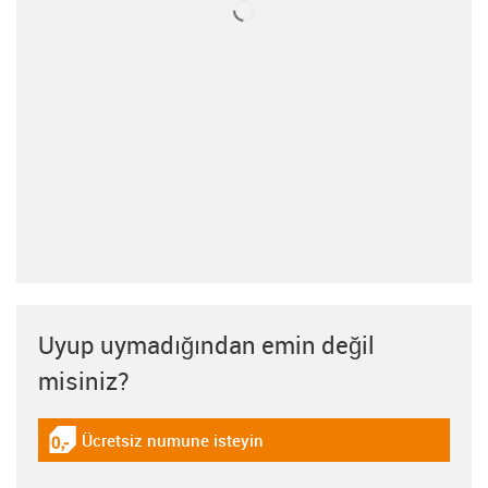
Uyup uymadığından emin değil
misiniz?
Ücretsiz numune isteyin
igus-icon-gratismuster