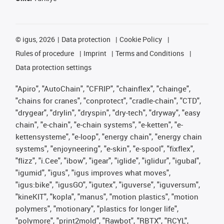
©
igus, 2026
Data protection
Cookie Policy
Rules of procedure
Imprint
Terms and Conditions
Data protection settings
"Apiro", "AutoChain", "CFRIP", "chainflex", "chainge",
"chains for cranes", "conprotect", "cradle-chain", "CTD",
"drygear", "drylin", "dryspin", "dry-tech", "dryway", "easy
chain", "e-chain", "e-chain systems", "e-ketten", "e-
kettensysteme", "e-loop", "energy chain", "energy chain
systems", "enjoyneering", "e-skin", "e-spool", "fixflex",
"flizz", "i.Cee", "ibow", "igear", "iglide", "iglidur", "igubal",
"igumid", "igus", "igus improves what moves",
"igus:bike", "igusGO", "igutex", "iguverse", "iguversum",
"kineKIT", "kopla", "manus", "motion plastics", "motion
polymers", "motionary", "plastics for longer life",
"polymore", "print2mold", "Rawbot", "RBTX", "RCYL",