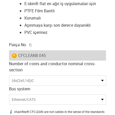
E-skin® flat en ağır iş uygulamaları için
PTFE Film Bantlı
Korumalı
Aşınmaya karşı son derece dayanıklı
PVC içermez
igus-icon-copy-clipboard
Parça No.
igus-icon-lieferzeit
CFCLEAN8.045
Number of cores and conductor nominal cross-
section
(4x(2x0,14))C
Bus system
Ethernet/CAT5
chainflex® CFCLEAN are not cables in the sense of the standards
igus-icon-info