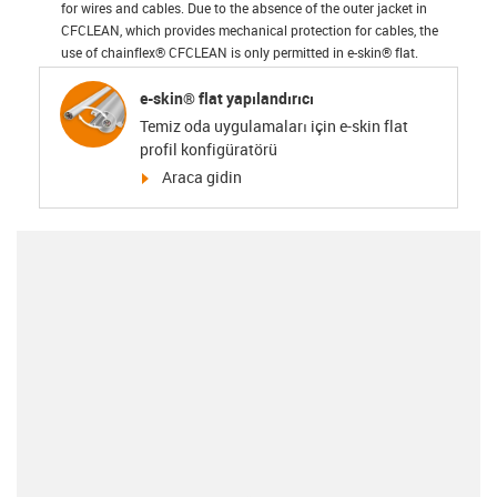
for wires and cables. Due to the absence of the outer jacket in
CFCLEAN, which provides mechanical protection for cables, the
use of chainflex® CFCLEAN is only permitted in e-skin® flat.
e-skin® flat yapılandırıcı
Temiz oda uygulamaları için e-skin flat
profil konfigüratörü
igus-icon-arrow-right
Araca gidin