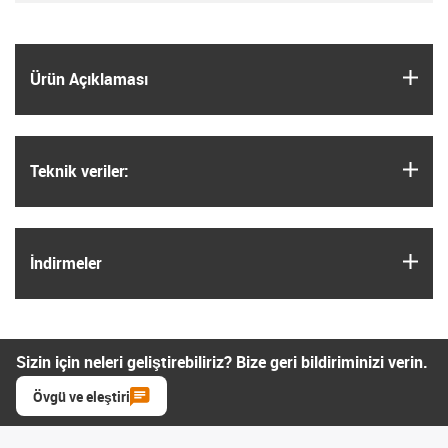
igus
Ürün Açıklaması
igus
Teknik veriler:
igus
İndirmeler
Sizin için neleri geliştirebiliriz? Bize geri bildiriminizi verin.
Övgü ve eleştiri