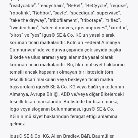
"readycable", "readychain", "ReBeL", "ReCyycle", "reguse",
"robolink", "Rohbot", "savfe", "speedigus", superwise",
"take the dryway", "tribofilament", "tribotape", "triflex",
"twisterchain", "when it moves, igus improves", "xirodur",
"xiros" ve "yes" igus® SE & Co. KG'un yasal olarak
korunan ticari markalarıdır, Köln'ün Federal Almanya
Cumhuriyeti'nde ve dünya çapında çok sayıda başka
ülkede ve uluslararası yargı alanında yasal olarak
korunan ticari markalarıdır. Bu, fikri mülkiyet haklarının
temsili ancak kapsamlı olmayan bir listesidir (örn.
tescilli ticari markaları veya bekleyen ticari marka
başvuruları) igus® SE & Co. KG veya bağlı şirketlerinin
Almanya, Avrupa Birliği, ABD ve/veya diğer ülkelerdeki
tescilli ticari markalarıdır. Bu listede bir ticari marka,
logo veya sloganın bulunmaması, igus® SE & Co.
KG'nin mülkiyet haklarından feragat ettiği anlamına
gelmez.
igus® SE & Co. KG, Allen Bradley, B&R, Baumüller,