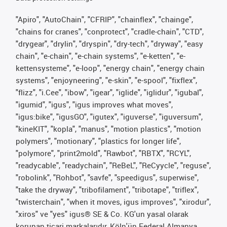
"Apiro", "AutoChain", "CFRIP", "chainflex", "chainge",
"chains for cranes", "conprotect", "cradle-chain", "CTD",
"drygear", "drylin", "dryspin", "dry-tech", "dryway", "easy
chain", "e-chain", "e-chain systems", "e-ketten", "e-
kettensysteme", "e-loop", "energy chain", "energy chain
systems", "enjoyneering", "e-skin", "e-spool", "fixflex",
"flizz", "i.Cee", "ibow", "igear", "iglide", "iglidur", "igubal",
"igumid", "igus", "igus improves what moves",
"igus:bike", "igusGO", "igutex", "iguverse", "iguversum",
"kineKIT", "kopla", "manus", "motion plastics", "motion
polymers", "motionary", "plastics for longer life",
"polymore", "print2mold", "Rawbot", "RBTX", "RCYL",
"readycable", "readychain", "ReBeL", "ReCyycle", "reguse",
"robolink", "Rohbot", "savfe", "speedigus", superwise",
"take the dryway", "tribofilament", "tribotape", "triflex",
"twisterchain", "when it moves, igus improves", "xirodur",
"xiros" ve "yes" igus® SE & Co. KG'un yasal olarak
korunan ticari markalarıdır, Köln'ün Federal Almanya