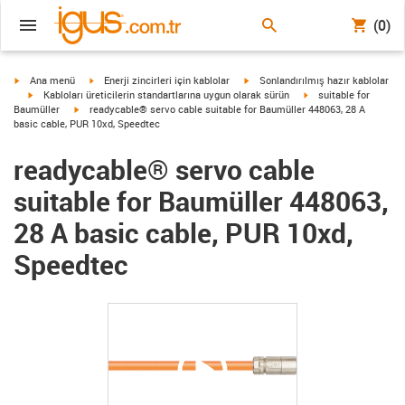
(0)
igus-icon-arrow-right
igus-icon-arrow-right
igus-icon-arrow-right
Ana menü
Enerji zincirleri için kablolar
Sonlandırılmış hazır kablolar
igus-icon-arrow-right
igus-icon-arrow-right
Kabloları üreticilerin standartlarına uygun olarak sürün
suitable for
igus-icon-arrow-right
Baumüller
readycable® servo cable suitable for Baumüller 448063, 28 A
basic cable, PUR 10xd, Speedtec
readycable® servo cable
suitable for Baumüller 448063,
28 A basic cable, PUR 10xd,
Speedtec