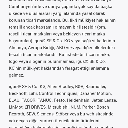
Cumhuriyeti'nde ve dünya çapında çok sayıda başka
ülkede ve uluslararası yargı alanında yasal olarak
korunan ticari markalarıdır. Bu, fikri mülkiyet haklarının
temsili ancak kapsamlı olmayan bir listesidir (örn.
tescilli ticari markaları veya bekleyen ticari marka
başvuruları) igus® SE & Co. KG veya bağlı şirketlerinin
Almanya, Avrupa Birliği, ABD ve/veya diğer ülkelerdeki
tescilli ticari markalarıdır. Bu listede bir ticari marka,
logo veya sloganın bulunmaması, igus® SE & Co.
KG'nin mülkiyet haklarından feragat ettiği anlamına
gelmez.
igus® SE & Co. KG, Allen Bradley, B&R, Baumüller,
Beckhoff, Lahr, Control Techniques, Danaher Motion,
ELAU, FAGOR, FANUC, Festo, Heidenhain, Jetter, Lenze,
LinMot, LTi DRiVES, Mitsubishi, NUM, Parker, Bosch
Rexroth, SEW, Siemens, Stöber veya bu web sitesinde
adı geçen diğer sürücü üreticilerinin ürünlerini
satmadığını belirtmek ister. igus® tarafından sunulan