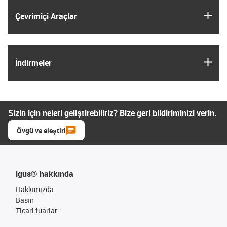
igus
Çevrimiçi Araçlar
igus
İndirmeler
Sizin için neleri geliştirebiliriz? Bize geri bildiriminizi verin.
Övgü ve eleştiri
igus® hakkında
Hakkımızda
Basın
Ticari fuarlar