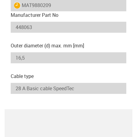
igus-icon-lieferzeit
MAT9880209
Manufacturer Part No
Outer diameter (d) max. mm [mm]
Cable type