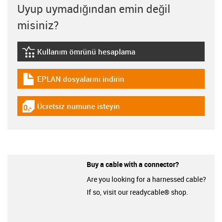
Uyup uymadığından emin değil
misiniz?
Kullanım ömrünü hesaplama
igus-icon-lebensdauerrechner
EPLAN dosyalarını indirin
igus-icon-download-plan
Ücretsiz numune isteyin
igus-icon-gratismuster
Buy a cable with a connector?
Are you looking for a harnessed cable?
If so, visit our readycable® shop.