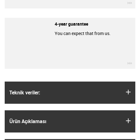
igu
4-year guarantee
You can expect that from us.
igu
igus
Teknik veriler:
igus
Ürün Açıklaması