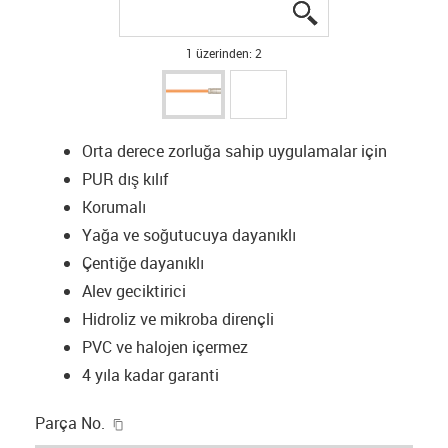
igus-icon-lupe
igus-icon-lupe
1 üzerinden: 2
Orta derece zorluğa sahip uygulamalar için
PUR dış kılıf
Korumalı
Yağa ve soğutucuya dayanıklı
Çentiğe dayanıklı
Alev geciktirici
Hidroliz ve mikroba dirençli
PVC ve halojen içermez
4 yıla kadar garanti
igus-icon-copy-clipboard
Parça No.