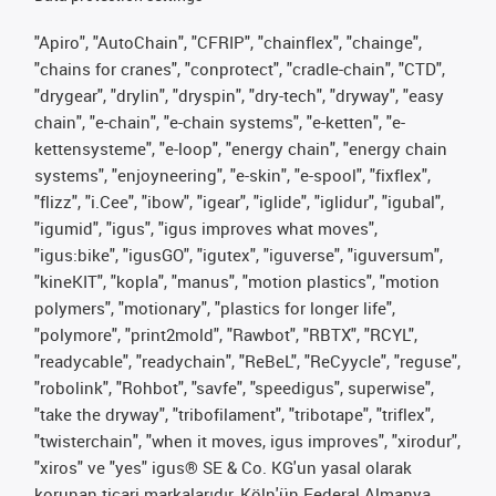
"Apiro", "AutoChain", "CFRIP", "chainflex", "chainge",
"chains for cranes", "conprotect", "cradle-chain", "CTD",
"drygear", "drylin", "dryspin", "dry-tech", "dryway", "easy
chain", "e-chain", "e-chain systems", "e-ketten", "e-
kettensysteme", "e-loop", "energy chain", "energy chain
systems", "enjoyneering", "e-skin", "e-spool", "fixflex",
"flizz", "i.Cee", "ibow", "igear", "iglide", "iglidur", "igubal",
"igumid", "igus", "igus improves what moves",
"igus:bike", "igusGO", "igutex", "iguverse", "iguversum",
"kineKIT", "kopla", "manus", "motion plastics", "motion
polymers", "motionary", "plastics for longer life",
"polymore", "print2mold", "Rawbot", "RBTX", "RCYL",
"readycable", "readychain", "ReBeL", "ReCyycle", "reguse",
"robolink", "Rohbot", "savfe", "speedigus", superwise",
"take the dryway", "tribofilament", "tribotape", "triflex",
"twisterchain", "when it moves, igus improves", "xirodur",
"xiros" ve "yes" igus® SE & Co. KG'un yasal olarak
korunan ticari markalarıdır, Köln'ün Federal Almanya