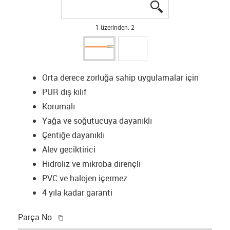
igus-icon-lupe
igus-icon-lupe
1 üzerinden: 2
Orta derece zorluğa sahip uygulamalar için
PUR dış kılıf
Korumalı
Yağa ve soğutucuya dayanıklı
Çentiğe dayanıklı
Alev geciktirici
Hidroliz ve mikroba dirençli
PVC ve halojen içermez
4 yıla kadar garanti
igus-icon-copy-clipboard
Parça No.