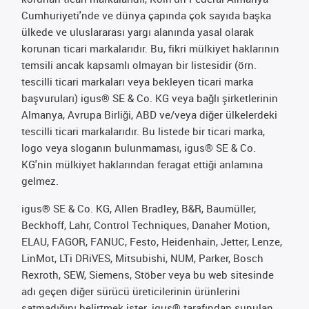
Cumhuriyeti'nde ve dünya çapında çok sayıda başka
ülkede ve uluslararası yargı alanında yasal olarak
korunan ticari markalarıdır. Bu, fikri mülkiyet haklarının
temsili ancak kapsamlı olmayan bir listesidir (örn.
tescilli ticari markaları veya bekleyen ticari marka
başvuruları) igus® SE & Co. KG veya bağlı şirketlerinin
Almanya, Avrupa Birliği, ABD ve/veya diğer ülkelerdeki
tescilli ticari markalarıdır. Bu listede bir ticari marka,
logo veya sloganın bulunmaması, igus® SE & Co.
KG'nin mülkiyet haklarından feragat ettiği anlamına
gelmez.
igus® SE & Co. KG, Allen Bradley, B&R, Baumüller,
Beckhoff, Lahr, Control Techniques, Danaher Motion,
ELAU, FAGOR, FANUC, Festo, Heidenhain, Jetter, Lenze,
LinMot, LTi DRiVES, Mitsubishi, NUM, Parker, Bosch
Rexroth, SEW, Siemens, Stöber veya bu web sitesinde
adı geçen diğer sürücü üreticilerinin ürünlerini
satmadığını belirtmek ister. igus® tarafından sunulan