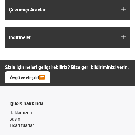
igus
Çevrimiçi Araçlar
igus
İndirmeler
Sizin için neleri geliştirebiliriz? Bize geri bildiriminizi verin.
Övgü ve eleştiri
igus® hakkında
Hakkımızda
Basın
Ticari fuarlar