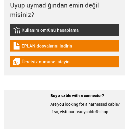
Uyup uymadığından emin değil
misiniz?
Kullanım ömrünü hesaplama
igus-icon-lebensdauerrechner
EPLAN dosyalarını indirin
igus-icon-download-plan
Ücretsiz numune isteyin
igus-icon-gratismuster
Buy a cable with a connector?
Are you looking for a harnessed cable?
If so, visit our readycable® shop.