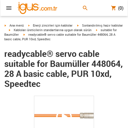
(0)
igus-icon-arrow-right
igus-icon-arrow-right
igus-icon-arrow-right
Ana menü
Enerji zincirleri için kablolar
Sonlandırılmış hazır kablolar
igus-icon-arrow-right
igus-icon-arrow-right
Kabloları üreticilerin standartlarına uygun olarak sürün
suitable for
igus-icon-arrow-right
Baumüller
readycable® servo cable suitable for Baumüller 448064, 28 A
basic cable, PUR 10xd, Speedtec
readycable® servo cable
suitable for Baumüller 448064,
28 A basic cable, PUR 10xd,
Speedtec