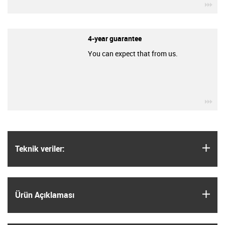
igu
4-year guarantee
You can expect that from us.
igu
igus
Teknik veriler:
igus
Ürün Açıklaması