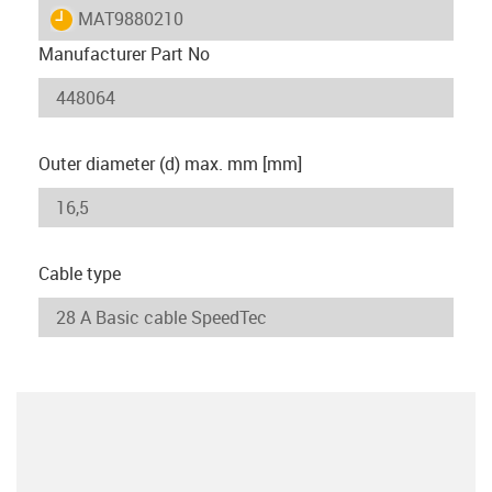
igus-icon-lieferzeit
MAT9880210
Manufacturer Part No
Outer diameter (d) max. mm [mm]
Cable type