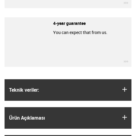
igu
4-year guarantee
You can expect that from us.
igu
igus
Teknik veriler:
igus
Ürün Açıklaması