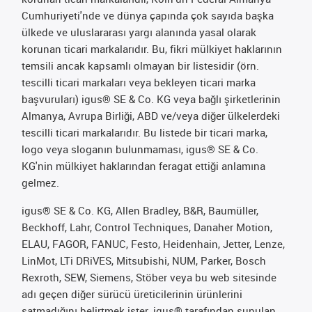
Cumhuriyeti'nde ve dünya çapında çok sayıda başka
ülkede ve uluslararası yargı alanında yasal olarak
korunan ticari markalarıdır. Bu, fikri mülkiyet haklarının
temsili ancak kapsamlı olmayan bir listesidir (örn.
tescilli ticari markaları veya bekleyen ticari marka
başvuruları) igus® SE & Co. KG veya bağlı şirketlerinin
Almanya, Avrupa Birliği, ABD ve/veya diğer ülkelerdeki
tescilli ticari markalarıdır. Bu listede bir ticari marka,
logo veya sloganın bulunmaması, igus® SE & Co.
KG'nin mülkiyet haklarından feragat ettiği anlamına
gelmez.
igus® SE & Co. KG, Allen Bradley, B&R, Baumüller,
Beckhoff, Lahr, Control Techniques, Danaher Motion,
ELAU, FAGOR, FANUC, Festo, Heidenhain, Jetter, Lenze,
LinMot, LTi DRiVES, Mitsubishi, NUM, Parker, Bosch
Rexroth, SEW, Siemens, Stöber veya bu web sitesinde
adı geçen diğer sürücü üreticilerinin ürünlerini
satmadığını belirtmek ister. igus® tarafından sunulan