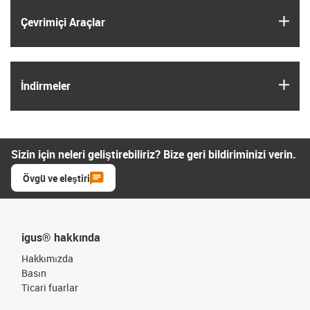
igus
Çevrimiçi Araçlar
igus
İndirmeler
Sizin için neleri geliştirebiliriz? Bize geri bildiriminizi verin.
Övgü ve eleştiri
igus® hakkında
Hakkımızda
Basın
Ticari fuarlar