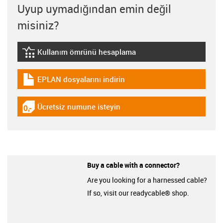
Uyup uymadığından emin değil
misiniz?
Kullanım ömrünü hesaplama
igus-icon-lebensdauerrechner
EPLAN dosyalarını indirin
igus-icon-download-plan
Ücretsiz numune isteyin
igus-icon-gratismuster
Buy a cable with a connector?
Are you looking for a harnessed cable?
If so, visit our readycable® shop.