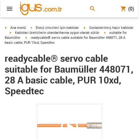
(0)
igus-icon-arrow-right
igus-icon-arrow-right
igus-icon-arrow-right
Ana menü
Enerji zincirleri için kablolar
Sonlandırılmış hazır kablolar
igus-icon-arrow-right
igus-icon-arrow-right
Kabloları üreticilerin standartlarına uygun olarak sürün
suitable for
igus-icon-arrow-right
Baumüller
readycable® servo cable suitable for Baumüller 448071, 28 A
basic cable, PUR 10xd, Speedtec
readycable® servo cable
suitable for Baumüller 448071,
28 A basic cable, PUR 10xd,
Speedtec