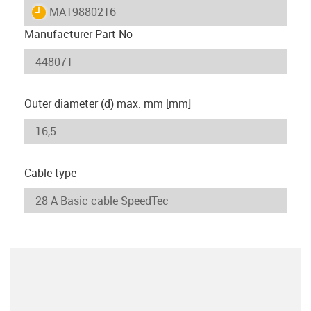
igus-icon-lieferzeit
MAT9880216
Manufacturer Part No
Outer diameter (d) max. mm [mm]
Cable type