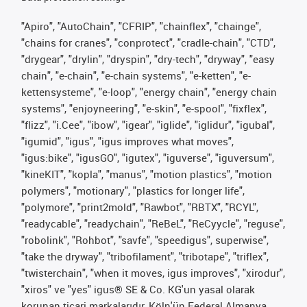
"Apiro", "AutoChain", "CFRIP", "chainflex", "chainge",
"chains for cranes", "conprotect", "cradle-chain", "CTD",
"drygear", "drylin", "dryspin", "dry-tech", "dryway", "easy
chain", "e-chain", "e-chain systems", "e-ketten", "e-
kettensysteme", "e-loop", "energy chain", "energy chain
systems", "enjoyneering", "e-skin", "e-spool", "fixflex",
"flizz", "i.Cee", "ibow", "igear", "iglide", "iglidur", "igubal",
"igumid", "igus", "igus improves what moves",
"igus:bike", "igusGO", "igutex", "iguverse", "iguversum",
"kineKIT", "kopla", "manus", "motion plastics", "motion
polymers", "motionary", "plastics for longer life",
"polymore", "print2mold", "Rawbot", "RBTX", "RCYL",
"readycable", "readychain", "ReBeL", "ReCyycle", "reguse",
"robolink", "Rohbot", "savfe", "speedigus", superwise",
"take the dryway", "tribofilament", "tribotape", "triflex",
"twisterchain", "when it moves, igus improves", "xirodur",
"xiros" ve "yes" igus® SE & Co. KG'un yasal olarak
korunan ticari markalarıdır, Köln'ün Federal Almanya