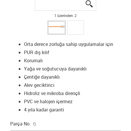
igus-icon-lupe
igus-icon-lupe
1 üzerinden: 2
Orta derece zorluğa sahip uygulamalar için
PUR dış kılıf
Korumalı
Yağa ve soğutucuya dayanıklı
Çentiğe dayanıklı
Alev geciktirici
Hidroliz ve mikroba dirençli
PVC ve halojen içermez
4 yıla kadar garanti
igus-icon-copy-clipboard
Parça No.