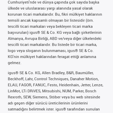
Cumhuriyeti'nde ve dünya çapında çok sayıda başka
ülkede ve uluslararası yargı alanında yasal olarak
korunan ticari markalarıdır. Bu, fikri mülkiyet haklarının
temsili ancak kapsamlı olmayan bir listesidir (örn.
tescilli ticari markaları veya bekleyen ticari marka
başvuruları) igus® SE & Co. KG veya bağlı şirketlerinin
Almanya, Avrupa Birliği, ABD ve/veya diğer ülkelerdeki
tescilli ticari markalarıdır. Bu listede bir ticari marka,
logo veya sloganın bulunmaması, igus® SE & Co.
KG'nin mülkiyet haklarından feragat ettiği anlamına
gelmez.
igus® SE & Co. KG, Allen Bradley, B&R, Baumüller,
Beckhoff, Lahr, Control Techniques, Danaher Motion,
ELAU, FAGOR, FANUC, Festo, Heidenhain, Jetter, Lenze,
LinMot, LTi DRiVES, Mitsubishi, NUM, Parker, Bosch
Rexroth, SEW, Siemens, Stöber veya bu web sitesinde
adı geçen diğer sürücü üreticilerinin ürünlerini
satmadığını belirtmek ister. igus® tarafından sunulan