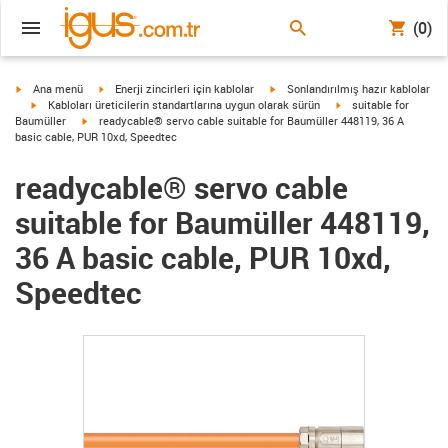
(0)
igus-icon-arrow-right
igus-icon-arrow-right
igus-icon-arrow-right
Ana menü
Enerji zincirleri için kablolar
Sonlandırılmış hazır kablolar
igus-icon-arrow-right
igus-icon-arrow-right
Kabloları üreticilerin standartlarına uygun olarak sürün
suitable for
igus-icon-arrow-right
Baumüller
readycable® servo cable suitable for Baumüller 448119, 36 A
basic cable, PUR 10xd, Speedtec
readycable® servo cable
suitable for Baumüller 448119,
36 A basic cable, PUR 10xd,
Speedtec