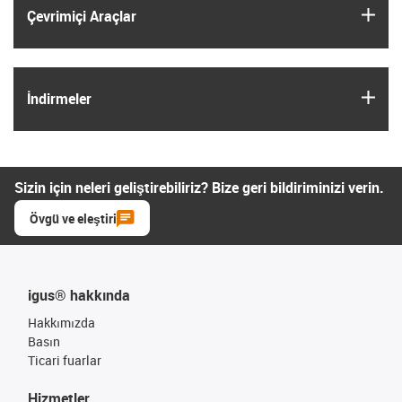
igus
Çevrimiçi Araçlar
igus
İndirmeler
Sizin için neleri geliştirebiliriz? Bize geri bildiriminizi verin.
Övgü ve eleştiri
igus® hakkında
Hakkımızda
Basın
Ticari fuarlar
Hizmetler