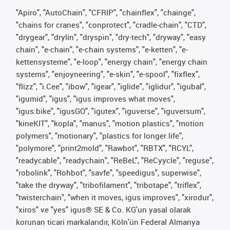
"Apiro", "AutoChain", "CFRIP", "chainflex", "chainge",
"chains for cranes", "conprotect", "cradle-chain", "CTD",
"drygear", "drylin", "dryspin", "dry-tech", "dryway", "easy
chain", "e-chain", "e-chain systems", "e-ketten", "e-
kettensysteme", "e-loop", "energy chain", "energy chain
systems", "enjoyneering", "e-skin", "e-spool", "fixflex",
"flizz", "i.Cee", "ibow", "igear", "iglide", "iglidur", "igubal",
"igumid", "igus", "igus improves what moves",
"igus:bike", "igusGO", "igutex", "iguverse", "iguversum",
"kineKIT", "kopla", "manus", "motion plastics", "motion
polymers", "motionary", "plastics for longer life",
"polymore", "print2mold", "Rawbot", "RBTX", "RCYL",
"readycable", "readychain", "ReBeL", "ReCyycle", "reguse",
"robolink", "Rohbot", "savfe", "speedigus", superwise",
"take the dryway", "tribofilament", "tribotape", "triflex",
"twisterchain", "when it moves, igus improves", "xirodur",
"xiros" ve "yes" igus® SE & Co. KG'un yasal olarak
korunan ticari markalarıdır, Köln'ün Federal Almanya