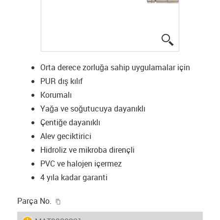
igus-icon-lup
Orta derece zorluğa sahip uygulamalar için
PUR dış kılıf
Korumalı
Yağa ve soğutucuya dayanıklı
Çentiğe dayanıklı
Alev geciktirici
Hidroliz ve mikroba dirençli
PVC ve halojen içermez
4 yıla kadar garanti
igus-icon-copy-clipboard
Parça No.