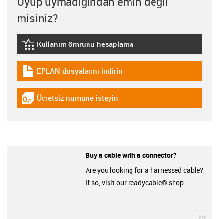
Uyup uymadığından emin değil
misiniz?
Kullanım ömrünü hesaplama
igus-icon-lebensdauerrechner
EPLAN dosyalarını indirin
igus-icon-download-plan
Ücretsiz numune isteyin
igus-icon-gratismuster
Buy a cable with a connector?
Are you looking for a harnessed cable?
If so, visit our readycable® shop.
igu