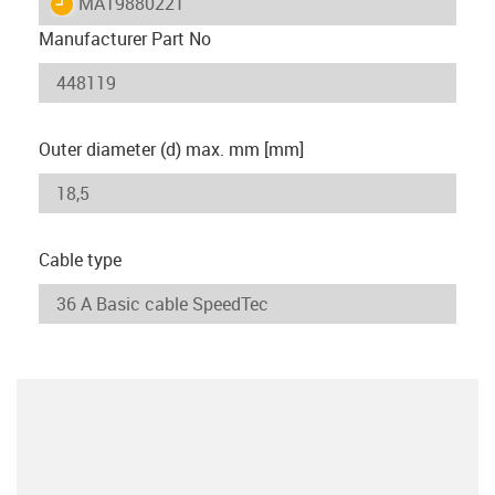
igus-icon-lieferzeit
MAT9880221
Manufacturer Part No
Outer diameter (d) max. mm [mm]
Cable type