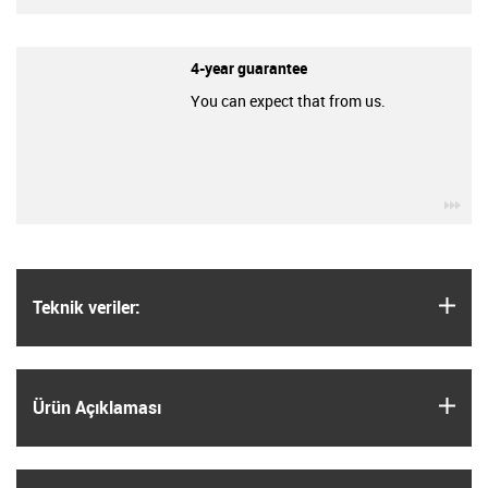
4-year guarantee
You can expect that from us.
igu
igus
Teknik veriler:
igus
Ürün Açıklaması