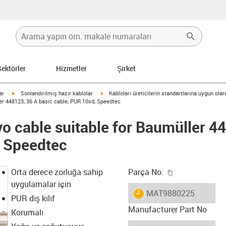
Sektörler
Hizmetler
Şirket
igus-icon-arrow-right
igus-icon-arrow-right
ar
Sonlandırılmış hazır kablolar
Kabloları üreticilerin standartlarına uygun ola
er 448123, 36 A basic cable, PUR 10xd, Speedtec
o cable suitable for Baumüller 4
, Speedtec
igus-icon-copy
Orta derece zorluğa sahip
Parça No.
uygulamalar için
igus-icon-lieferzeit
MAT9880225
PUR dış kılıf
Manufacturer Part No
Korumalı