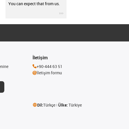
You can expect that from us.
igus-icon-3arrow
İletişim
enine
+90-444 63 51
İletişim formu
Dil:
Türkçe
Ülke:
Türkiye