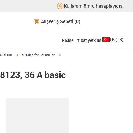
Kullanım ömrü hesaplayıcısı
Alışveriş Sepeti
(0)
TR
(
TR
)
Kişisel irtibat yetkilisi
igus-icon-arrow-right
igus-icon-arrow-right
rak sürün
suitable for Baumüller
48123, 36 A basic
-clipboard