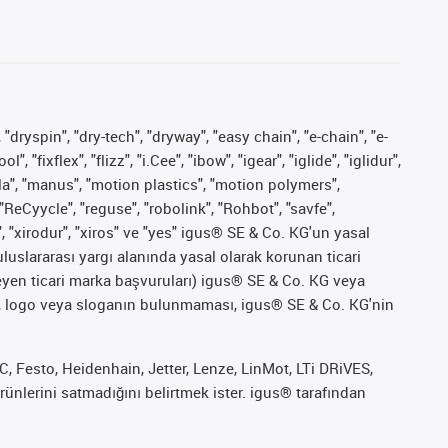
 "dryspin", "dry-tech", "dryway", "easy chain", "e-chain", "e-
fixflex", "flizz", "i.Cee", "ibow", "igear", "iglide", "iglidur",
pla", "manus", "motion plastics", "motion polymers",
"ReCyycle", "reguse", "robolink", "Rohbot", "savfe",
", "xirodur", "xiros" ve "yes" igus® SE & Co. KG'un yasal
uslararası yargı alanında yasal olarak korunan ticari
ekleyen ticari marka başvuruları) igus® SE & Co. KG veya
marka, logo veya sloganın bulunmaması, igus® SE & Co. KG'nin
 Festo, Heidenhain, Jetter, Lenze, LinMot, LTi DRiVES,
ünlerini satmadığını belirtmek ister. igus® tarafından