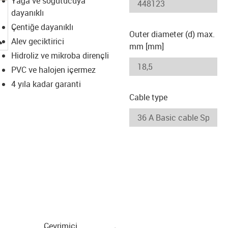
Yağa ve soğutucuya
dayanıklı
Çentiğe dayanıklı
Outer diameter (d) max.
igus-icon-lupe
Alev geciktirici
mm [mm]
Hidroliz ve mikroba dirençli
PVC ve halojen içermez
4 yıla kadar garanti
Cable type
Çevrimiçi