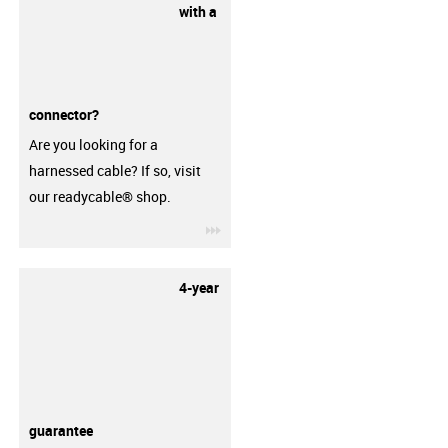
with a
connector?
Are you looking for a
harnessed cable? If so, visit
our readycable® shop.
igus-icon-3arrow
4-year
guarantee