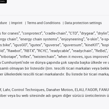
edure
Imprint
Terms and Conditions
Data protection settings
for cranes", "conprotect", "cradle-chain", "CTD", "drygear", "drylin",
 chain", "energy chain systems", "enjoyneering", "e-skin", "e-spool", "
s:bike", "igusGO", "igutex", "iguverse", "iguversum", "kineKIT", "ko
old", "Rawbot", "RBTX", "RCYL", "readycable", "readychain", "ReBeL", 
"tribotape", "triflex", "twisterchain", "when it moves, igus improves
ya Cumhuriyeti'nde ve dünya çapında çok sayıda başka ülkede ve ul
psamlı olmayan bir listesidir (örn. tescilli ticari markaları veya b
er ülkelerdeki tescilli ticari markalarıdır. Bu listede bir ticari 
f, Lahr, Control Techniques, Danaher Motion, ELAU, FAGOR, FANUC,
er veya bu web sitesinde adı geçen diğer sürücü üreticilerinin ür