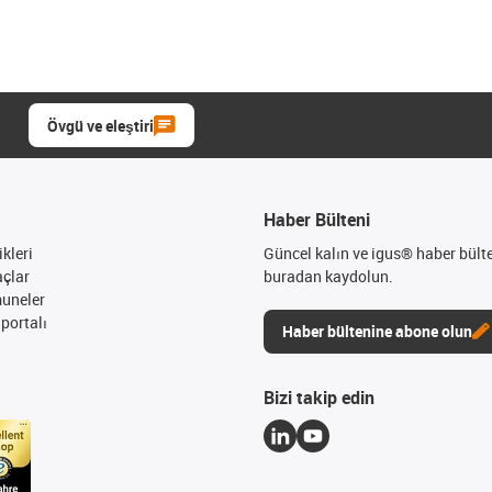
Övgü ve eleştiri
Haber Bülteni
kleri
Güncel kalın ve igus® haber bült
açlar
buradan kaydolun.
muneler
portalı
Haber bültenine abone olun
Bizi takip edin