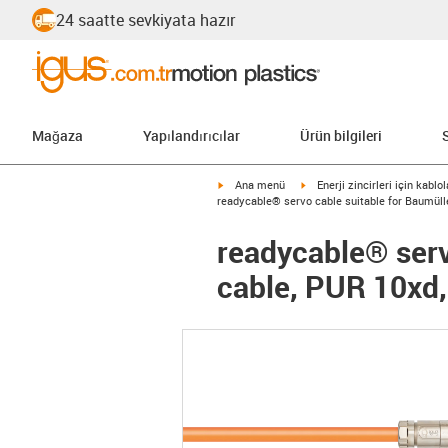
24 saatte sevkiyata hazır
Mağaza
Yapılandırıcılar
Ürün bilgileri
igus-icon-arrow-right
igus-icon-arrow-right
Ana menü
Enerji zincirleri için kablol
readycable® servo cable suitable for Baumüll
readycable® serv
cable, PUR 10xd