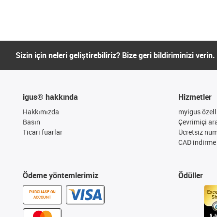
Sizin için neleri geliştirebiliriz? Bize geri bildiriminizi verin.
igus® hakkında
Hizmetler
Hakkımızda
myigus özelli
Basın
Çevrimiçi ar
Ticari fuarlar
Ücretsiz nu
CAD indirme 
Ödeme yöntemlerimiz
Ödüller
PURCHASE ON
ACCOUNT