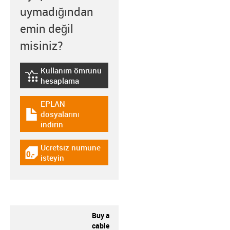
uymadığından
emin değil
misiniz?
Kullanım ömrünü
igus-icon-lebensdauerrechner
hesaplama
EPLAN
dosyalarını
igus-icon-download-plan
indirin
Ücretsiz numune
igus-icon-gratismuster
isteyin
Buy a
cable