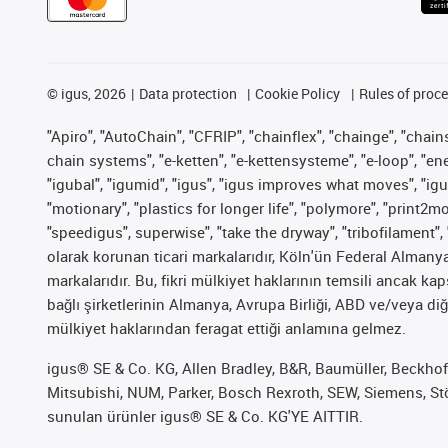
©
igus, 2026
Data protection
Cookie Policy
Rules of proc
"Apiro", "AutoChain", "CFRIP", "chainflex", "chainge", "chains 
chain systems", "e-ketten", "e-kettensysteme", "e-loop", "energy
"igubal", "igumid", "igus", "igus improves what moves", "igu
"motionary", "plastics for longer life", "polymore", "print2m
"speedigus", superwise", "take the dryway", "tribofilament", 
olarak korunan ticari markalarıdır, Köln'ün Federal Alman
markalarıdır. Bu, fikri mülkiyet haklarının temsili ancak ka
bağlı şirketlerinin Almanya, Avrupa Birliği, ABD ve/veya diğ
mülkiyet haklarından feragat ettiği anlamına gelmez.
igus® SE & Co. KG, Allen Bradley, B&R, Baumüller, Beckhof
Mitsubishi, NUM, Parker, Bosch Rexroth, SEW, Siemens, Stöb
sunulan ürünler igus® SE & Co. KG'YE AITTIR.