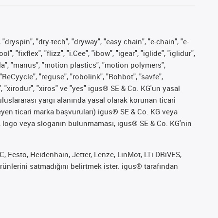
 "dryspin", "dry-tech", "dryway", "easy chain", "e-chain", "e-
fixflex", "flizz", "i.Cee", "ibow", "igear", "iglide", "iglidur",
pla", "manus", "motion plastics", "motion polymers",
"ReCyycle", "reguse", "robolink", "Rohbot", "savfe",
", "xirodur", "xiros" ve "yes" igus® SE & Co. KG'un yasal
uslararası yargı alanında yasal olarak korunan ticari
ekleyen ticari marka başvuruları) igus® SE & Co. KG veya
marka, logo veya sloganın bulunmaması, igus® SE & Co. KG'nin
 Festo, Heidenhain, Jetter, Lenze, LinMot, LTi DRiVES,
ünlerini satmadığını belirtmek ister. igus® tarafından