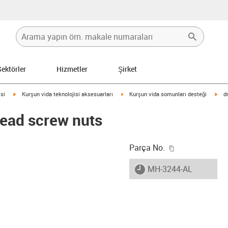
Sektörler
Hizmetler
Şirket
igus-icon-arrow-right
igus-icon-arrow-right
igus
isi
Kurşun vida teknolojisi aksesuarları
Kurşun vida somunları desteği
d
 lead screw nuts
igus-icon-copy
Parça No.
igus-icon-lieferzeit
MH-3244-AL
-icon-lupe
-icon-lupe