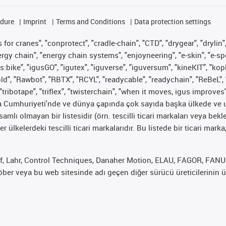
edure
Imprint
Terms and Conditions
Data protection settings
for cranes", "conprotect", "cradle-chain", "CTD", "drygear", "drylin",
 chain", "energy chain systems", "enjoyneering", "e-skin", "e-spool", "
s:bike", "igusGO", "igutex", "iguverse", "iguversum", "kineKIT", "ko
old", "Rawbot", "RBTX", "RCYL", "readycable", "readychain", "ReBeL", 
"tribotape", "triflex", "twisterchain", "when it moves, igus improves
ya Cumhuriyeti'nde ve dünya çapında çok sayıda başka ülkede ve ul
psamlı olmayan bir listesidir (örn. tescilli ticari markaları veya b
er ülkelerdeki tescilli ticari markalarıdır. Bu listede bir ticari 
f, Lahr, Control Techniques, Danaher Motion, ELAU, FAGOR, FANUC,
er veya bu web sitesinde adı geçen diğer sürücü üreticilerinin ür