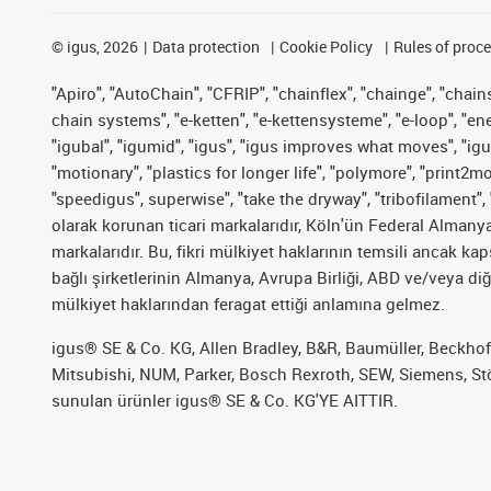
©
igus, 2026
Data protection
Cookie Policy
Rules of proc
"Apiro", "AutoChain", "CFRIP", "chainflex", "chainge", "chains 
chain systems", "e-ketten", "e-kettensysteme", "e-loop", "energy
"igubal", "igumid", "igus", "igus improves what moves", "igu
"motionary", "plastics for longer life", "polymore", "print2m
"speedigus", superwise", "take the dryway", "tribofilament", 
olarak korunan ticari markalarıdır, Köln'ün Federal Alman
markalarıdır. Bu, fikri mülkiyet haklarının temsili ancak ka
bağlı şirketlerinin Almanya, Avrupa Birliği, ABD ve/veya diğ
mülkiyet haklarından feragat ettiği anlamına gelmez.
igus® SE & Co. KG, Allen Bradley, B&R, Baumüller, Beckhof
Mitsubishi, NUM, Parker, Bosch Rexroth, SEW, Siemens, Stöb
sunulan ürünler igus® SE & Co. KG'YE AITTIR.