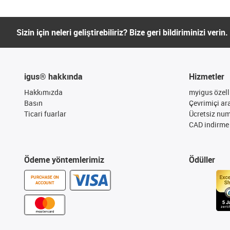
Sizin için neleri geliştirebiliriz? Bize geri bildiriminizi verin.
igus® hakkında
Hizmetler
Hakkımızda
myigus özelli
Basın
Çevrimiçi ar
Ticari fuarlar
Ücretsiz nu
CAD indirme 
Ödeme yöntemlerimiz
Ödüller
PURCHASE ON
ACCOUNT