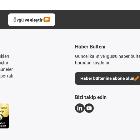
Övgü ve eleştiri
Haber Bülteni
kleri
Güncel kalın ve igus® haber bült
açlar
buradan kaydolun.
muneler
portalı
Haber bültenine abone olun
Bizi takip edin