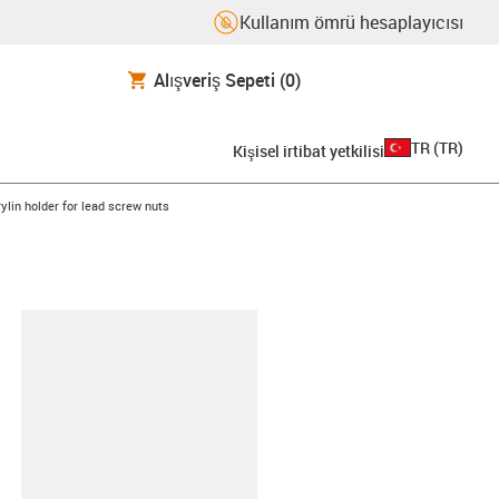
Kullanım ömrü hesaplayıcısı
Alışveriş Sepeti
(0)
TR
(
TR
)
Kişisel irtibat yetkilisi
-icon-arrow-right
rylin holder for lead screw nuts
-clipboard