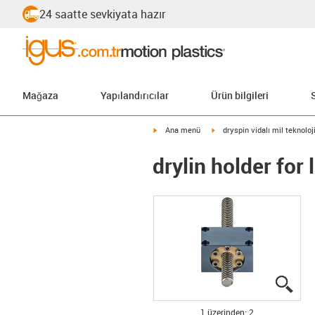
24 saatte sevkiyata hazır
Mağaza
Yapılandırıcılar
Ürün bilgileri
igus-icon-arrow-right
igus-icon-arrow-right
Ana menü
dryspin vidalı mil teknoloj
drylin holder for
igus
igus
1 üzerinden: 2