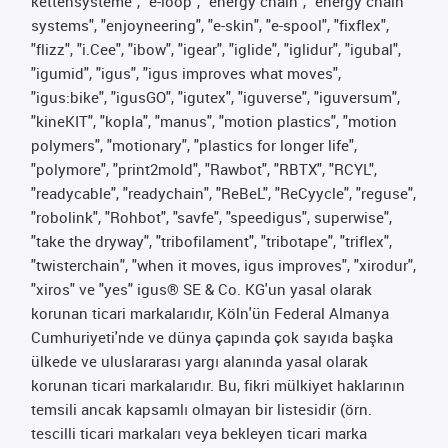
kettensysteme", "e-loop", "energy chain", "energy chain
systems", "enjoyneering", "e-skin", "e-spool", "fixflex",
"flizz", "i.Cee", "ibow", "igear", "iglide", "iglidur", "igubal",
"igumid", "igus", "igus improves what moves",
"igus:bike", "igusGO", "igutex", "iguverse", "iguversum",
"kineKIT", "kopla", "manus", "motion plastics", "motion
polymers", "motionary", "plastics for longer life",
"polymore", "print2mold", "Rawbot", "RBTX", "RCYL",
"readycable", "readychain", "ReBeL", "ReCyycle", "reguse",
"robolink", "Rohbot", "savfe", "speedigus", superwise",
"take the dryway", "tribofilament", "tribotape", "triflex",
"twisterchain", "when it moves, igus improves", "xirodur",
"xiros" ve "yes" igus® SE & Co. KG'un yasal olarak
korunan ticari markalarıdır, Köln'ün Federal Almanya
Cumhuriyeti'nde ve dünya çapında çok sayıda başka
ülkede ve uluslararası yargı alanında yasal olarak
korunan ticari markalarıdır. Bu, fikri mülkiyet haklarının
temsili ancak kapsamlı olmayan bir listesidir (örn.
tescilli ticari markaları veya bekleyen ticari marka