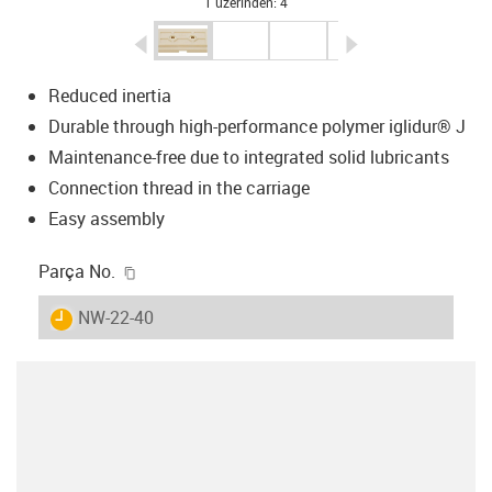
1 üzerinden: 4
igus-icon-arrow-left
igus-icon-arrow-r
Reduced inertia
Durable through high-performance polymer iglidur® J
Maintenance-free due to integrated solid lubricants
Connection thread in the carriage
Easy assembly
igus-icon-copy-clipboard
Parça No.
igus-icon-lieferzeit
NW-22-40