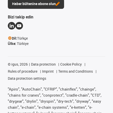
Haber bültenine abone olun
Bizi takip edin
Dil:
Türkçe
Ülke:
Türkiye
©
igus, 2026
Data protection
Cookie Policy
Rules of procedure
Imprint
Terms and Conditions
Data protection settings
"Apiro", "AutoChain", "CFRIP", "chainflex", "chainge",
"chains for cranes", "conprotect", "cradle-chain", "CTD",
"drygear", "drylin", "dryspin", "dry-tech", "dryway", "easy
chain", "e-chain", "e-chain systems", "e-ketten", "e-