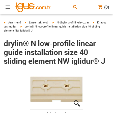
(0)
igus-icon-arrow-right
igus-icon-arrow-right
igus-icon-arrow-right
igus-icon-arrow
Ana menü
Lineer teknoloji
N düşük profilli kılavuzlar
Kılavuz
igus-icon-arrow-right
taşıyıcılar
drylin® N low-profile linear guide installation size 40 sliding
element NW iglidur® J
drylin® N low-profile linear
guide installation size 40
sliding element NW iglidur® J
igus-icon-lupe
igus-icon-lupe
igus-icon-lupe
igus-icon-lupe