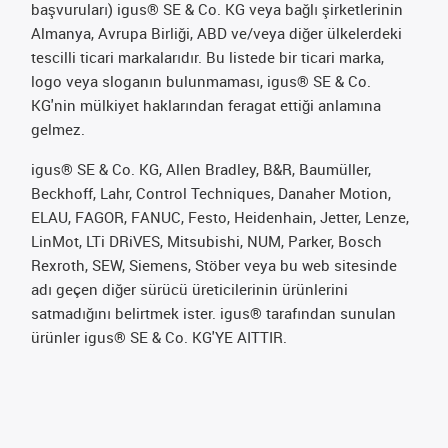
başvuruları) igus® SE & Co. KG veya bağlı şirketlerinin
Almanya, Avrupa Birliği, ABD ve/veya diğer ülkelerdeki
tescilli ticari markalarıdır. Bu listede bir ticari marka,
logo veya sloganın bulunmaması, igus® SE & Co.
KG'nin mülkiyet haklarından feragat ettiği anlamına
gelmez.
igus® SE & Co. KG, Allen Bradley, B&R, Baumüller,
Beckhoff, Lahr, Control Techniques, Danaher Motion,
ELAU, FAGOR, FANUC, Festo, Heidenhain, Jetter, Lenze,
LinMot, LTi DRiVES, Mitsubishi, NUM, Parker, Bosch
Rexroth, SEW, Siemens, Stöber veya bu web sitesinde
adı geçen diğer sürücü üreticilerinin ürünlerini
satmadığını belirtmek ister. igus® tarafından sunulan
ürünler igus® SE & Co. KG'YE AITTIR.