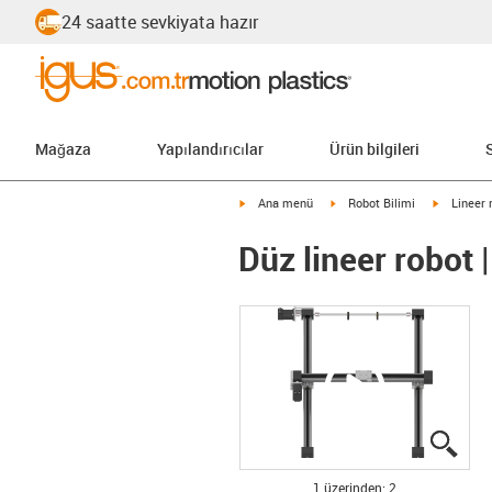
24 saatte sevkiyata hazır
Mağaza
Yapılandırıcılar
Ürün bilgileri
igus-icon-arrow-right
igus-icon-arrow-right
igus-icon
Ana menü
Robot Bilimi
Lineer 
Düz lineer robot
igus
igus
1 üzerinden: 2