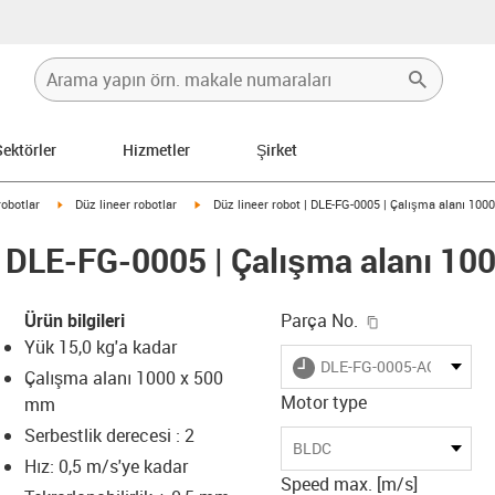
Sektörler
Hizmetler
Şirket
-arrow-right
igus-icon-arrow-right
igus-icon-arrow-right
robotlar
Düz lineer robotlar
Düz lineer robot | DLE-FG-0005 | Çalışma alanı 10
 | DLE-FG-0005 | Çalışma alanı 1
igus-icon-copy
Ürün bilgileri
Parça No.
Yük 15,0 kg'a kadar
igus-icon-lieferzeit
DLE-FG-0005-AC-1000-5
Çalışma alanı 1000 x 500
Motor type
mm
Serbestlik derecesi : 2
-icon-lupe
-icon-lupe
BLDC
Hız: 0,5 m/s'ye kadar
Speed max. [m/s]