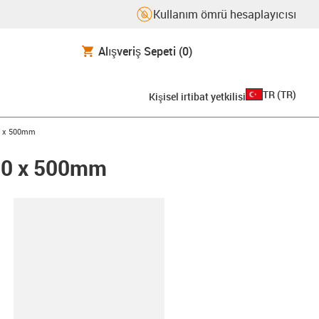
Kullanım ömrü hesaplayıcısı
Alışveriş Sepeti
(0)
TR
(
TR
)
Kişisel irtibat yetkilisi
00 x 500mm
000 x 500mm
-clipboard
00