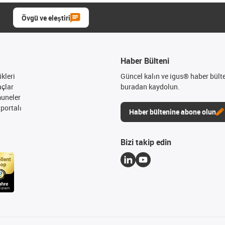
Övgü ve eleştiri
Haber Bülteni
kleri
Güncel kalın ve igus® haber bült
açlar
buradan kaydolun.
muneler
portalı
Haber bültenine abone olun
Bizi takip edin