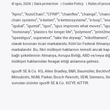
©
igus, 2026
Data protection
Cookie Policy
Rules of proc
"Apiro", "AutoChain", "CFRIP", "chainflex", "chainge", "chains 
chain systems", "e-ketten", "e-kettensysteme", "e-loop", "energy
"igubal", "igumid", "igus", "igus improves what moves", "igu
"motionary", "plastics for longer life", "polymore", "print2m
"speedigus", superwise", "take the dryway", "tribofilament", 
olarak korunan ticari markalarıdır, Köln'ün Federal Alman
markalarıdır. Bu, fikri mülkiyet haklarının temsili ancak ka
bağlı şirketlerinin Almanya, Avrupa Birliği, ABD ve/veya diğ
mülkiyet haklarından feragat ettiği anlamına gelmez.
igus® SE & Co. KG, Allen Bradley, B&R, Baumüller, Beckhof
Mitsubishi, NUM, Parker, Bosch Rexroth, SEW, Siemens, Stöb
sunulan ürünler igus® SE & Co. KG'YE AITTIR.