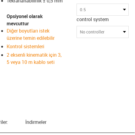
Tekrarlanabilirlik ± 0,5 mm
0.5
Opsiyonel olarak
control system
mevcuttur
Diğer boyutları istek
No controller
üzerine temin edilebilir
Kontrol sistemleri
2 eksenli kinematik için 3,
5 veya 10 m kablo seti
iler:
İndirmeler