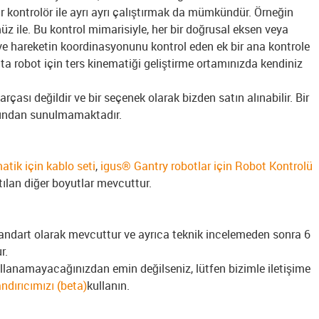
bir kontrolör ile ayrı ayrı çalıştırmak da mümkündür. Örneğin
 ile. Bu kontrol mimarisiyle, her bir doğrusal eksen veya
ve hareketin koordinasyonunu kontrol eden ek bir ana kontrole
lta robot için ters kinematiği geliştirme ortamınızda kendiniz
rçası değildir ve bir seçenek olarak bizden satın alınabilir. Bir
fından sunulmamaktadır.
atik için kablo seti
,
igus® Gantry robotlar için Robot Kontrolü
tılan diğer boyutlar mevcuttur.
tandart olarak mevcuttur ve ayrıca teknik incelemeden sonra 6
r.
kullanamayacağınızdan emin değilseniz, lütfen bizimle iletişime
ndırıcımızı (beta)
kullanın
.