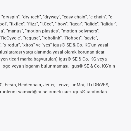
 "dryspin", "dry-tech", "dryway", "easy chain", "e-chain", "e-
fixflex", "flizz", "i.Cee", "ibow", "igear", "iglide", "iglidur",
pla", "manus", "motion plastics", "motion polymers",
"ReCyycle", "reguse", "robolink", "Rohbot", "savfe",
", "xirodur", "xiros" ve "yes" igus® SE & Co. KG'un yasal
uslararası yargı alanında yasal olarak korunan ticari
ekleyen ticari marka başvuruları) igus® SE & Co. KG veya
marka, logo veya sloganın bulunmaması, igus® SE & Co. KG'nin
 Festo, Heidenhain, Jetter, Lenze, LinMot, LTi DRiVES,
ünlerini satmadığını belirtmek ister. igus® tarafından