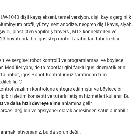
LW-1040 dişli kayış ekseni, temel versiyon, dişli kayış gerginlik
lüminyum profil, yüzey: sert anodize, neopren dişli kayış, siyah,
ıcı, plastikten yapılmış travers , M12 konnektörleri ve
3 boyutunda bir igus step motor tarafından tahrik edilir
it ve sezgisel robot kontrolü ve programlaması ve böylece
r. Modüler yapı, delta robotlar gibi farklı igus kinematiklerini
rtal robot, igus Robot Kontrolümüz tarafından tüm
dilebilir. ®
kontrol yazılımı kontrolüne entegre edilmiştir ve böylece bir
ip bir işletim konsepti ve tutarlı iletişim hizmetleri kullanır. Bu
sı
ve
daha hızlı devreye alma
anlamına gelir.
rçası değildir ve opsiyonel olarak adresinden satın alınabilir.
lanmak istiyorsanız, bu da sorun değil.