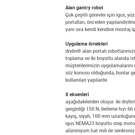
Alan gantry robot
Çok çeşitli görevler için igus, yü
portalları, önceden yapılandırılmı
yanı sıra kendi kendine montaj içi
Uygulama örnekleri
drylin® alan portalı robotlarımız
toplama ve iki boyutlu alanda is
müşterilerimizin uygulamalarını ü
söz konusu olduğunda, bunlar gen
kullanılan yapılardır.
X eksenleri
aşağıdakilerden oluşur: iki drylin
gerginliği 150 N, ilerleme hızı 6
kayış, siyah, 100 mm uzunluğunda k
igus NEMA23 boyutlu step motor 
alüminyum hat mili ile senkronize