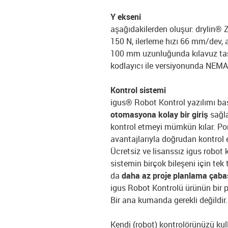
Y ekseni
aşağıdakilerden oluşur: drylin® Z
150 N, ilerleme hızı 66 mm/dev, a
100 mm uzunluğunda kılavuz taşıy
kodlayıcı ile versiyonunda NEMA2
Kontrol sistemi
igus® Robot Kontrol yazılımı
bas
otomasyona kolay bir giriş
sağla
kontrol etmeyi mümkün kılar. Po
avantajlarıyla doğrudan kontrol e
Ücretsiz ve lisanssız igus robot 
sistemin birçok bileşeni için tek t
da
daha az proje planlama çaba
igus Robot Kontrolü ürünün bir pa
Bir ana kumanda gerekli değildir.
Kendi (robot) kontrolörünüzü kul