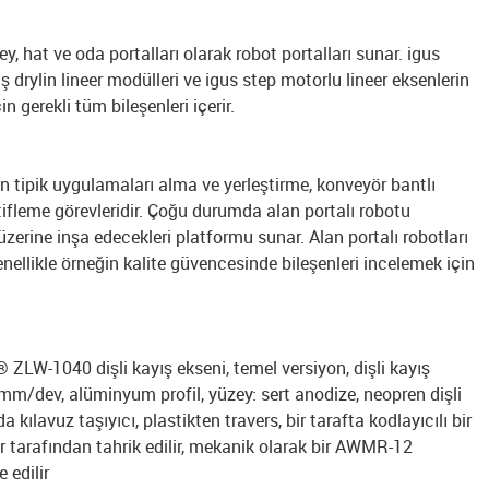
zey, hat ve oda portalları olarak robot portalları sunar. igus
ş drylin lineer modülleri ve igus step motorlu lineer eksenlerin
n gerekli tüm bileşenleri içerir.
ın tipik uygulamaları alma ve yerleştirme, konveyör bantlı
tifleme görevleridir. Çoğu durumda alan portalı robotu
zerine inşa edecekleri platformu sunar. Alan portalı robotları
ellikle örneğin kalite güvencesinde bileşenleri incelemek için
® ZLW-1040 dişli kayış ekseni, temel versiyon, dişli kayış
6 mm/dev, alüminyum profil, yüzey: sert anodize, neopren dişli
ılavuz taşıyıcı, plastikten travers, bir tarafta kodlayıcılı bir
tarafından tahrik edilir, mekanik olarak bir AWMR-12
 edilir