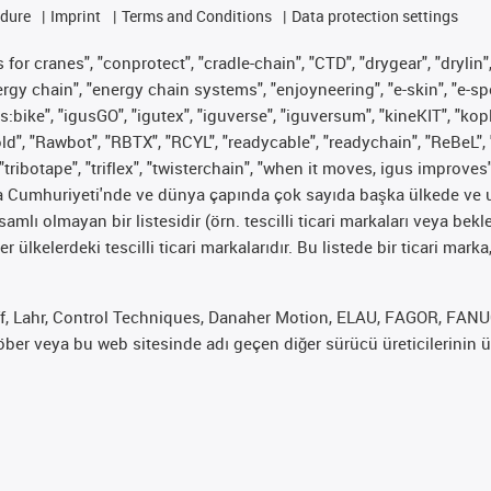
edure
Imprint
Terms and Conditions
Data protection settings
for cranes", "conprotect", "cradle-chain", "CTD", "drygear", "drylin",
 chain", "energy chain systems", "enjoyneering", "e-skin", "e-spool", "
s:bike", "igusGO", "igutex", "iguverse", "iguversum", "kineKIT", "ko
old", "Rawbot", "RBTX", "RCYL", "readycable", "readychain", "ReBeL", 
"tribotape", "triflex", "twisterchain", "when it moves, igus improves
ya Cumhuriyeti'nde ve dünya çapında çok sayıda başka ülkede ve ul
psamlı olmayan bir listesidir (örn. tescilli ticari markaları veya b
er ülkelerdeki tescilli ticari markalarıdır. Bu listede bir ticari 
f, Lahr, Control Techniques, Danaher Motion, ELAU, FAGOR, FANUC,
er veya bu web sitesinde adı geçen diğer sürücü üreticilerinin ür