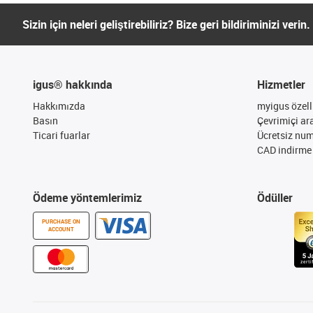
Sizin için neleri geliştirebiliriz? Bize geri bildiriminizi verin.
igus® hakkında
Hizmetler
Hakkımızda
myigus özelli
Basın
Çevrimiçi ar
Ticari fuarlar
Ücretsiz nu
CAD indirme 
Ödeme yöntemlerimiz
Ödüller
PURCHASE ON
ACCOUNT