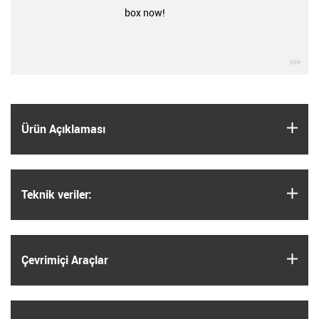
box now!
igu
igus
Ürün Açıklaması
igus
Teknik veriler:
igus
Çevrimiçi Araçlar