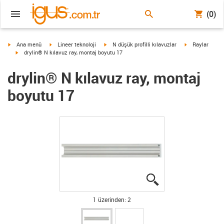
(0)
igus-icon-arrow-right
igus-icon-arrow-right
igus-icon-arrow-right
igus-icon-arrow
Ana menü
Lineer teknoloji
N düşük profilli kılavuzlar
Raylar
igus-icon-arrow-right
drylin® N kılavuz ray, montaj boyutu 17
drylin® N kılavuz ray, montaj
boyutu 17
igus-icon-lupe
igus-icon-lupe
1 üzerinden: 2