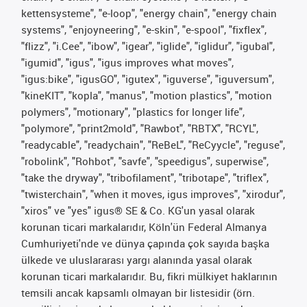
kettensysteme", "e-loop", "energy chain", "energy chain
systems", "enjoyneering", "e-skin", "e-spool", "fixflex",
"flizz", "i.Cee", "ibow", "igear", "iglide", "iglidur", "igubal",
"igumid", "igus", "igus improves what moves",
"igus:bike", "igusGO", "igutex", "iguverse", "iguversum",
"kineKIT", "kopla", "manus", "motion plastics", "motion
polymers", "motionary", "plastics for longer life",
"polymore", "print2mold", "Rawbot", "RBTX", "RCYL",
"readycable", "readychain", "ReBeL", "ReCyycle", "reguse",
"robolink", "Rohbot", "savfe", "speedigus", superwise",
"take the dryway", "tribofilament", "tribotape", "triflex",
"twisterchain", "when it moves, igus improves", "xirodur",
"xiros" ve "yes" igus® SE & Co. KG'un yasal olarak
korunan ticari markalarıdır, Köln'ün Federal Almanya
Cumhuriyeti'nde ve dünya çapında çok sayıda başka
ülkede ve uluslararası yargı alanında yasal olarak
korunan ticari markalarıdır. Bu, fikri mülkiyet haklarının
temsili ancak kapsamlı olmayan bir listesidir (örn.