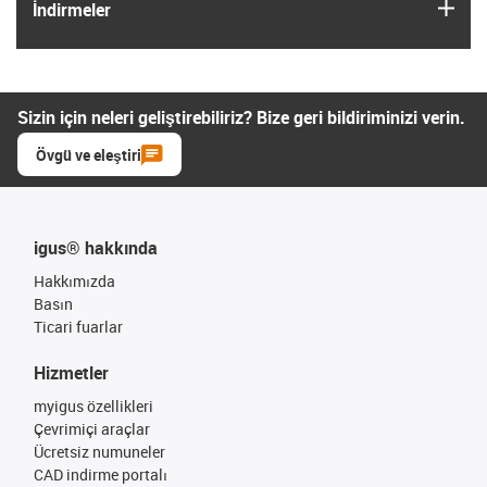
igus
İndirmeler
Sizin için neleri geliştirebiliriz? Bize geri bildiriminizi verin.
Övgü ve eleştiri
igus® hakkında
Hakkımızda
Basın
Ticari fuarlar
Hizmetler
myigus özellikleri
Çevrimiçi araçlar
Ücretsiz numuneler
CAD indirme portalı