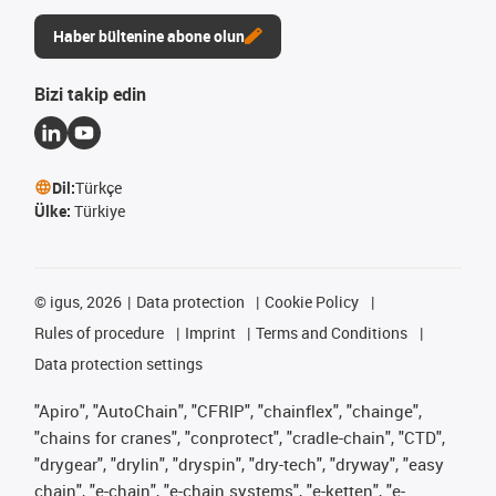
Haber bültenine abone olun
Bizi takip edin
Dil:
Türkçe
Ülke:
Türkiye
©
igus, 2026
Data protection
Cookie Policy
Rules of procedure
Imprint
Terms and Conditions
Data protection settings
"Apiro", "AutoChain", "CFRIP", "chainflex", "chainge",
"chains for cranes", "conprotect", "cradle-chain", "CTD",
"drygear", "drylin", "dryspin", "dry-tech", "dryway", "easy
chain", "e-chain", "e-chain systems", "e-ketten", "e-