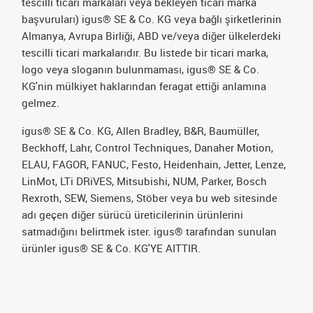
tescilli ticari markaları veya bekleyen ticari marka
başvuruları) igus® SE & Co. KG veya bağlı şirketlerinin
Almanya, Avrupa Birliği, ABD ve/veya diğer ülkelerdeki
tescilli ticari markalarıdır. Bu listede bir ticari marka,
logo veya sloganın bulunmaması, igus® SE & Co.
KG'nin mülkiyet haklarından feragat ettiği anlamına
gelmez.
igus® SE & Co. KG, Allen Bradley, B&R, Baumüller,
Beckhoff, Lahr, Control Techniques, Danaher Motion,
ELAU, FAGOR, FANUC, Festo, Heidenhain, Jetter, Lenze,
LinMot, LTi DRiVES, Mitsubishi, NUM, Parker, Bosch
Rexroth, SEW, Siemens, Stöber veya bu web sitesinde
adı geçen diğer sürücü üreticilerinin ürünlerini
satmadığını belirtmek ister. igus® tarafından sunulan
ürünler igus® SE & Co. KG'YE AITTIR.