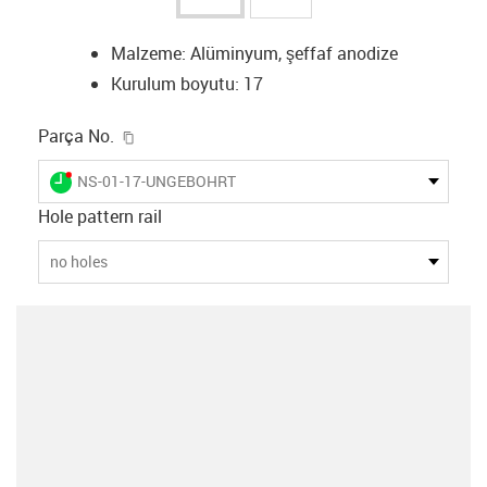
Malzeme: Alüminyum, şeffaf anodize
Kurulum boyutu: 17
igus-icon-copy-clipboard
Parça No.
igus-icon-lieferzeit-dot
NS-01-17-UNGEBOHRT
Hole pattern rail
no holes