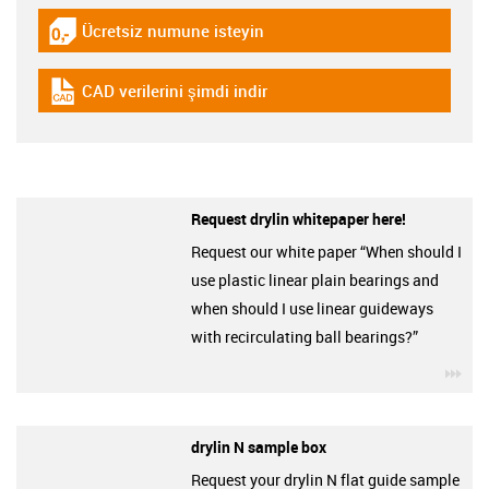
Ücretsiz numune isteyin
igus-icon-gratismuster
CAD verilerini şimdi indir
igus-icon-cad-dateien
Request drylin whitepaper here!
Request our white paper “When should I
use plastic linear plain bearings and
when should I use linear guideways
with recirculating ball bearings?”
igu
drylin N sample box
Request your drylin N flat guide sample