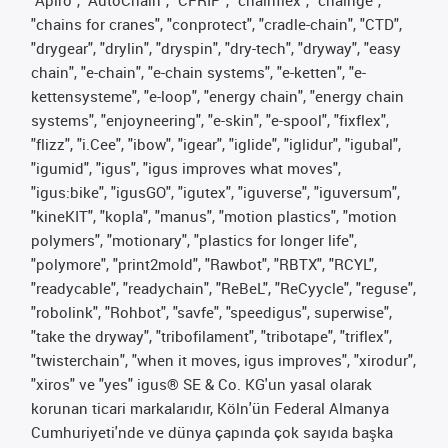
"chains for cranes", "conprotect", "cradle-chain", "CTD",
"drygear", "drylin", "dryspin", "dry-tech", "dryway", "easy
chain", "e-chain", "e-chain systems", "e-ketten", "e-
kettensysteme", "e-loop", "energy chain", "energy chain
systems", "enjoyneering", "e-skin", "e-spool", "fixflex",
"flizz", "i.Cee", "ibow", "igear", "iglide", "iglidur", "igubal",
"igumid", "igus", "igus improves what moves",
"igus:bike", "igusGO", "igutex", "iguverse", "iguversum",
"kineKIT", "kopla", "manus", "motion plastics", "motion
polymers", "motionary", "plastics for longer life",
"polymore", "print2mold", "Rawbot", "RBTX", "RCYL",
"readycable", "readychain", "ReBeL", "ReCyycle", "reguse",
"robolink", "Rohbot", "savfe", "speedigus", superwise",
"take the dryway", "tribofilament", "tribotape", "triflex",
"twisterchain", "when it moves, igus improves", "xirodur",
"xiros" ve "yes" igus® SE & Co. KG'un yasal olarak
korunan ticari markalarıdır, Köln'ün Federal Almanya
Cumhuriyeti'nde ve dünya çapında çok sayıda başka