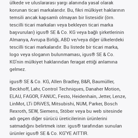
ülkede ve uluslararası yargı alanında yasal olarak
korunan ticari markalarıdır. Bu, fikri mülkiyet haklarının
temsili ancak kapsamlı olmayan bir listesidir (örn.
tescilli ticari markaları veya bekleyen ticari marka
başvuruları) igus® SE & Co. KG veya bağlı şirketlerinin
Almanya, Avrupa Birliği, ABD ve/veya diğer ülkelerdeki
tescilli ticari markalarıdır. Bu listede bir ticari marka,
logo veya sloganın bulunmaması, igus® SE & Co.
KG'nin mülkiyet haklarından feragat ettiği anlamına
gelmez.
igus® SE & Co. KG, Allen Bradley, B&R, Baumüller,
Beckhoff, Lahr, Control Techniques, Danaher Motion,
ELAU, FAGOR, FANUC, Festo, Heidenhain, Jetter, Lenze,
LinMot, LTi DRiVES, Mitsubishi, NUM, Parker, Bosch
Rexroth, SEW, Siemens, Stöber veya bu web sitesinde
adı geçen diğer sürücü üreticilerinin ürünlerini
satmadığını belirtmek ister. igus® tarafından sunulan
ürünler igus® SE & Co. KG'YE AITTIR.