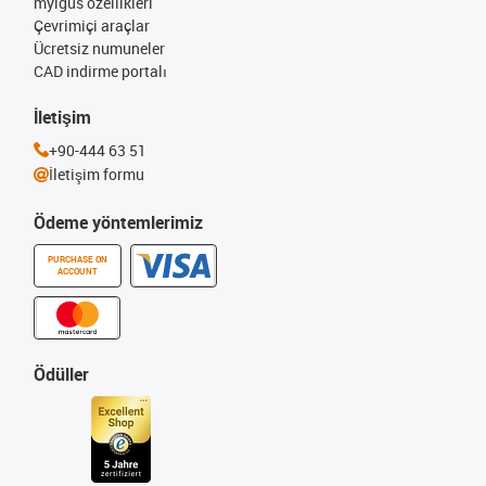
myigus özellikleri
Çevrimiçi araçlar
Ücretsiz numuneler
CAD indirme portalı
İletişim
+90-444 63 51
İletişim formu
Ödeme yöntemlerimiz
PURCHASE ON
ACCOUNT
Ödüller