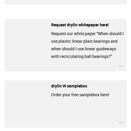
Request drylin whitepaper here!
Request our white paper “When should I
use plastic linear plain bearings and
when should I use linear guideways
with recirculating ball bearings?”
igu
drylin W samplebox
Order your free samplebox here!
igu