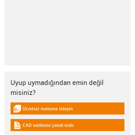
Uyup uymadığından emin değil
misiniz?
Ücretsiz numune isteyin
igus-icon-gratismuster
CAD verilerini şimdi indir
igus-icon-cad-dateien