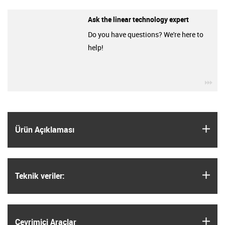
Ask the linear technology expert
Do you have questions? We're here to
help!
igu
igus
Ürün Açıklaması
igus
Teknik veriler:
igus
Çevrimiçi Araçlar