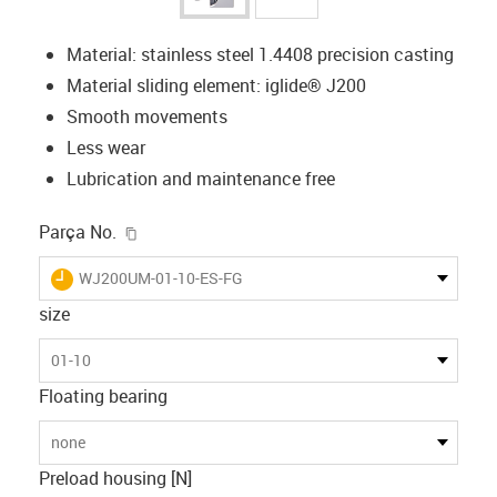
Material: stainless steel 1.4408 precision casting
Material sliding element: iglide® J200
Smooth movements
Less wear
Lubrication and maintenance free
igus-icon-copy-clipboard
Parça No.
igus-icon-lieferzeit
WJ200UM-01-10-ES-FG
size
01-10
Floating bearing
none
Preload housing [N]