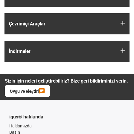
igus
Çevrimiçi Araçlar
igus
İndirmeler
Sizin için neleri geliştirebiliriz? Bize geri bildiriminizi verin.
Övgü ve eleştiri
igus® hakkında
Hakkımızda
Basın