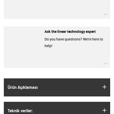
igu
Ask the linear technology expert
Do you have questions? We're here to
help!
igu
igus
Ürün Açıklaması
igus
Teknik veriler: