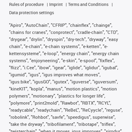
Rules of procedure
Imprint
Terms and Conditions
Data protection settings
"Apiro", "AutoChain", "CFRIP", "chainflex", "chainge",
"chains for cranes", "conprotect", "cradle-chain", "CTD",
"drygear", "drylin", "dryspin", "dry-tech", "dryway", "easy
chain", "e-chain", "e-chain systems", "e-ketten", "e-
kettensysteme", "e-loop", "energy chain", "energy chain
systems", "enjoyneering", "e-skin", "e-spool", "fixflex",
"flizz", "i.Cee", "ibow", "igear", "iglide", "iglidur", "igubal",
"igumid", "igus", "igus improves what moves",
"igus:bike", "igusGO", "igutex", "iguverse", "iguversum",
"kineKIT", "kopla", "manus", "motion plastics", "motion
polymers", "motionary", "plastics for longer life",
"polymore", "print2mold", "Rawbot", "RBTX", "RCYL",
"readycable", "readychain", "ReBeL", "ReCyycle", "reguse",
"robolink", "Rohbot", "savfe", "speedigus", superwise",
"take the dryway", "tribofilament", "tribotape", "triflex",
"twisterchain", "when it moves, igus improves", "xirodur",