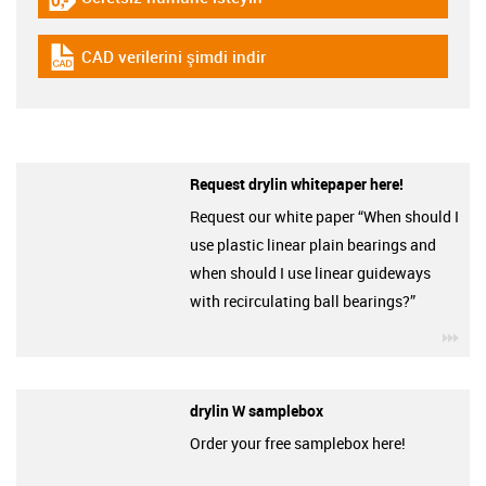
igus-icon-gratismuster
CAD verilerini şimdi indir
igus-icon-cad-dateien
Request drylin whitepaper here!
Request our white paper “When should I
use plastic linear plain bearings and
when should I use linear guideways
with recirculating ball bearings?”
igu
drylin W samplebox
Order your free samplebox here!