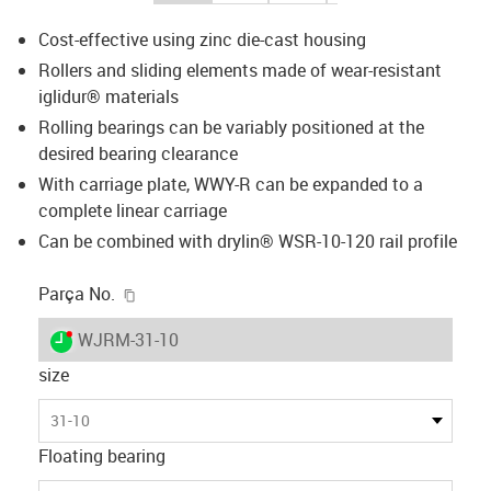
Cost-effective using zinc die-cast housing
Rollers and sliding elements made of wear-resistant
iglidur® materials
Rolling bearings can be variably positioned at the
desired bearing clearance
With carriage plate, WWY-R can be expanded to a
complete linear carriage
Can be combined with drylin® WSR-10-120 rail profile
igus-icon-copy-clipboard
Parça No.
igus-icon-lieferzeit-dot
WJRM-31-10
size
31-10
Floating bearing