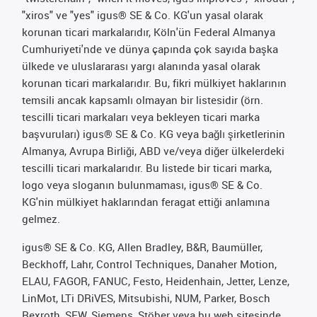
"xiros" ve "yes" igus® SE & Co. KG'un yasal olarak
korunan ticari markalarıdır, Köln'ün Federal Almanya
Cumhuriyeti'nde ve dünya çapında çok sayıda başka
ülkede ve uluslararası yargı alanında yasal olarak
korunan ticari markalarıdır. Bu, fikri mülkiyet haklarının
temsili ancak kapsamlı olmayan bir listesidir (örn.
tescilli ticari markaları veya bekleyen ticari marka
başvuruları) igus® SE & Co. KG veya bağlı şirketlerinin
Almanya, Avrupa Birliği, ABD ve/veya diğer ülkelerdeki
tescilli ticari markalarıdır. Bu listede bir ticari marka,
logo veya sloganın bulunmaması, igus® SE & Co.
KG'nin mülkiyet haklarından feragat ettiği anlamına
gelmez.
igus® SE & Co. KG, Allen Bradley, B&R, Baumüller,
Beckhoff, Lahr, Control Techniques, Danaher Motion,
ELAU, FAGOR, FANUC, Festo, Heidenhain, Jetter, Lenze,
LinMot, LTi DRiVES, Mitsubishi, NUM, Parker, Bosch
Rexroth, SEW, Siemens, Stöber veya bu web sitesinde