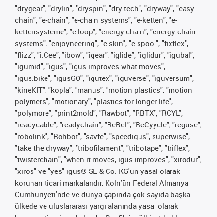
"drygear", "drylin", "dryspin", "dry-tech", "dryway", "easy
chain", "e-chain", "e-chain systems", "e-ketten", "e-
kettensysteme", "e-loop", "energy chain", "energy chain
systems", "enjoyneering", "e-skin", "e-spool", "fixflex",
"flizz", "i.Cee", "ibow", "igear", "iglide", "iglidur", "igubal",
"igumid", "igus", "igus improves what moves",
"igus:bike", "igusGO", "igutex", "iguverse", "iguversum",
"kineKIT", "kopla", "manus", "motion plastics", "motion
polymers", "motionary", "plastics for longer life",
"polymore", "print2mold", "Rawbot", "RBTX", "RCYL",
"readycable", "readychain", "ReBeL", "ReCyycle", "reguse",
"robolink", "Rohbot", "savfe", "speedigus", superwise",
"take the dryway", "tribofilament", "tribotape", "triflex",
"twisterchain", "when it moves, igus improves", "xirodur",
"xiros" ve "yes" igus® SE & Co. KG'un yasal olarak
korunan ticari markalarıdır, Köln'ün Federal Almanya
Cumhuriyeti'nde ve dünya çapında çok sayıda başka
ülkede ve uluslararası yargı alanında yasal olarak