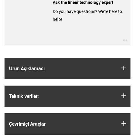
Ask the linear technology expert
Do you have questions? We're here to
help!
igu
igus
Ürün Açıklaması
igus
Teknik veriler:
igus
Çevrimiçi Araçlar