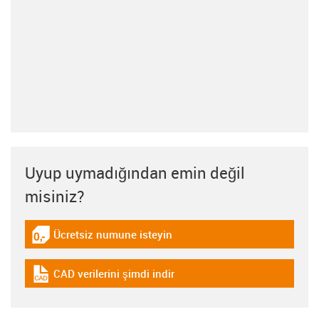
Uyup uymadığından emin değil
misiniz?
Ücretsiz numune isteyin
igus-icon-gratismuster
CAD verilerini şimdi indir
igus-icon-cad-dateien