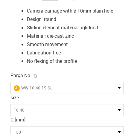
Camera carriage with ø 10mm plain hole
Design: round
Sliding element material: iglidur J
Material: die-cast zinc
Smooth movement
Lubrication-free
No flexing of the profile
igus-icon-copy-clipboard
Parça No.
igus-icon-lieferzeit
WW-10-40-15-SL
size
10-40
C [mm]
150