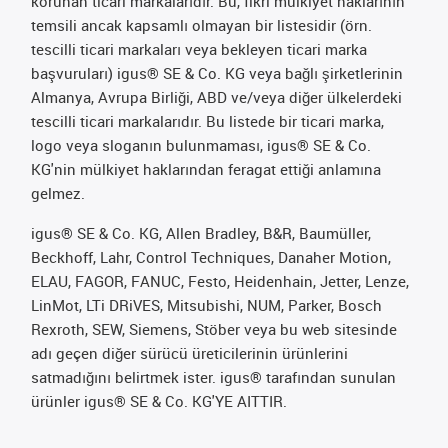
korunan ticari markalarıdır. Bu, fikri mülkiyet haklarının
temsili ancak kapsamlı olmayan bir listesidir (örn.
tescilli ticari markaları veya bekleyen ticari marka
başvuruları) igus® SE & Co. KG veya bağlı şirketlerinin
Almanya, Avrupa Birliği, ABD ve/veya diğer ülkelerdeki
tescilli ticari markalarıdır. Bu listede bir ticari marka,
logo veya sloganın bulunmaması, igus® SE & Co.
KG'nin mülkiyet haklarından feragat ettiği anlamına
gelmez.
igus® SE & Co. KG, Allen Bradley, B&R, Baumüller,
Beckhoff, Lahr, Control Techniques, Danaher Motion,
ELAU, FAGOR, FANUC, Festo, Heidenhain, Jetter, Lenze,
LinMot, LTi DRiVES, Mitsubishi, NUM, Parker, Bosch
Rexroth, SEW, Siemens, Stöber veya bu web sitesinde
adı geçen diğer sürücü üreticilerinin ürünlerini
satmadığını belirtmek ister. igus® tarafından sunulan
ürünler igus® SE & Co. KG'YE AITTIR.