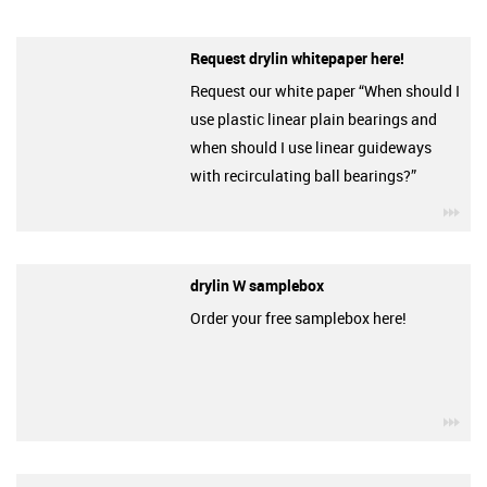
Request drylin whitepaper here!
Request our white paper “When should I
use plastic linear plain bearings and
when should I use linear guideways
with recirculating ball bearings?”
igu
drylin W samplebox
Order your free samplebox here!
igu