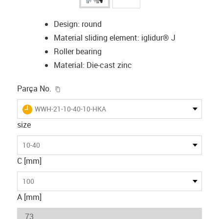
Design: round
Material sliding element: iglidur® J
Roller bearing
Material: Die-cast zinc
igus-icon-copy-clipboard
Parça No.
igus-icon-lieferzeit
WWH-21-10-40-10-HKA
size
10-40
C [mm]
100
A [mm]