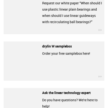
Request our white paper “When should I
use plastic linear plain bearings and
when should I use linear guideways
with recirculating ball bearings?”
igu
drylin W samplebox
Order your free samplebox here!
igu
Ask the linear technology expert
Do you have questions? We're here to
help!