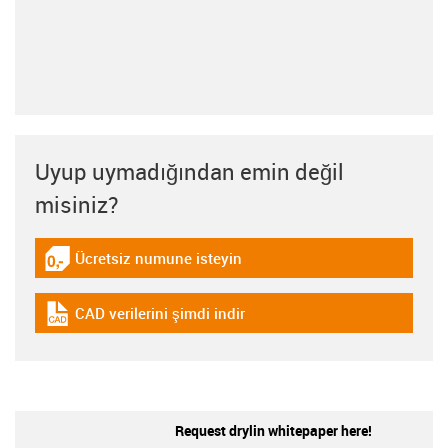
Uyup uymadığından emin değil
misiniz?
Ücretsiz numune isteyin
igus-icon-gratismuster
CAD verilerini şimdi indir
igus-icon-cad-dateien
Request drylin whitepaper here!