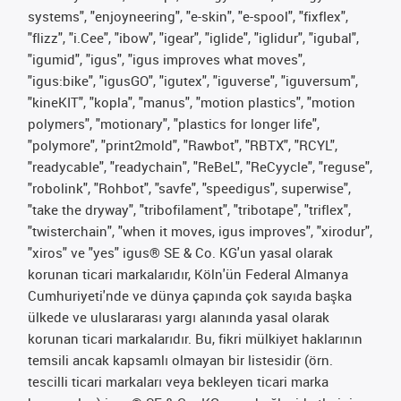
systems", "enjoyneering", "e-skin", "e-spool", "fixflex",
"flizz", "i.Cee", "ibow", "igear", "iglide", "iglidur", "igubal",
"igumid", "igus", "igus improves what moves",
"igus:bike", "igusGO", "igutex", "iguverse", "iguversum",
"kineKIT", "kopla", "manus", "motion plastics", "motion
polymers", "motionary", "plastics for longer life",
"polymore", "print2mold", "Rawbot", "RBTX", "RCYL",
"readycable", "readychain", "ReBeL", "ReCyycle", "reguse",
"robolink", "Rohbot", "savfe", "speedigus", superwise",
"take the dryway", "tribofilament", "tribotape", "triflex",
"twisterchain", "when it moves, igus improves", "xirodur",
"xiros" ve "yes" igus® SE & Co. KG'un yasal olarak
korunan ticari markalarıdır, Köln'ün Federal Almanya
Cumhuriyeti'nde ve dünya çapında çok sayıda başka
ülkede ve uluslararası yargı alanında yasal olarak
korunan ticari markalarıdır. Bu, fikri mülkiyet haklarının
temsili ancak kapsamlı olmayan bir listesidir (örn.
tescilli ticari markaları veya bekleyen ticari marka