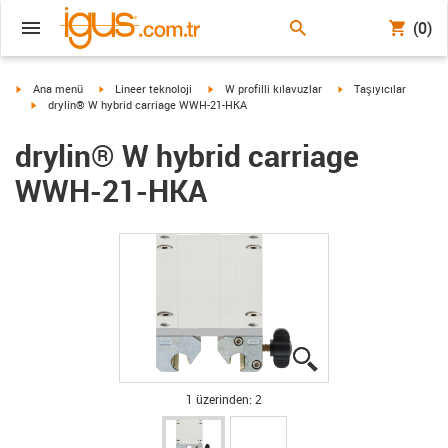
(0)
igus-icon-arrow-right
igus-icon-arrow-right
igus-icon-arrow-right
igus-icon-arrow-right
Ana menü
Lineer teknoloji
W profilli kılavuzlar
Taşıyıcılar
igus-icon-arrow-right
drylin® W hybrid carriage WWH-21-HKA
drylin® W hybrid carriage
WWH-21-HKA
igus-icon-lupe
igus-icon-lupe
1 üzerinden: 2