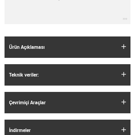
igu
igus
Ürün Açıklaması
igus
Teknik veriler:
igus
Çevrimiçi Araçlar
igus
İndirmeler