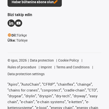
Haber bültenine abone olun
Bizi takip edin
Dil:
Türkçe
Ülke:
Türkiye
©
igus, 2026
Data protection
Cookie Policy
Rules of procedure
Imprint
Terms and Conditions
Data protection settings
"Apiro", "AutoChain", "CFRIP", "chainflex", "chainge",
"chains for cranes", "conprotect", "cradle-chain", "CTD",
"drygear", "drylin", "dryspin", "dry-tech", "dryway", "easy
chain", "e-chain", "e-chain systems", "e-ketten", "e-
kettensysteme", "e-loop", "energy chain", "energy chain