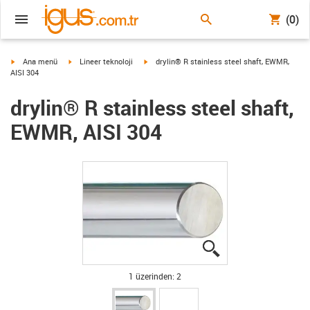
(0)
igus-icon-arrow-right
igus-icon-arrow-right
igus-icon-arrow-right
Ana menü
Lineer teknoloji
drylin® R stainless steel shaft, EWMR,
AISI 304
drylin® R stainless steel shaft,
EWMR, AISI 304
igus-icon-lupe
igus-icon-lupe
1 üzerinden: 2