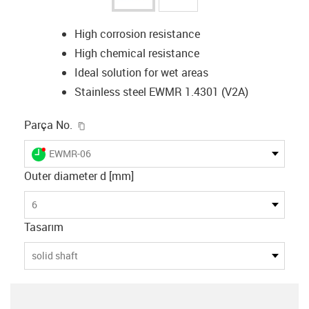
High corrosion resistance
High chemical resistance
Ideal solution for wet areas
Stainless steel EWMR 1.4301 (V2A)
igus-icon-copy-clipboard
Parça No.
igus-icon-lieferzeit-dot
EWMR-06
Outer diameter d [mm]
6
Tasarım
solid shaft