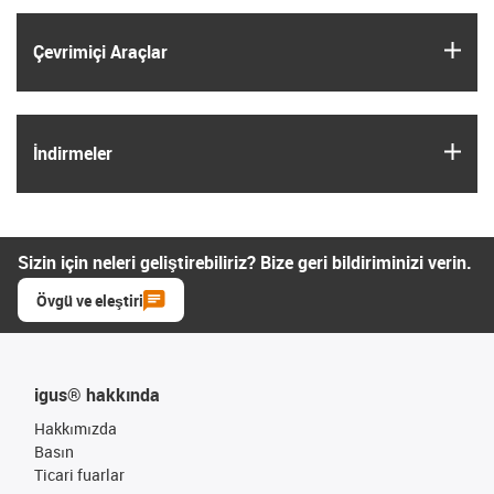
igus
Çevrimiçi Araçlar
igus
İndirmeler
Sizin için neleri geliştirebiliriz? Bize geri bildiriminizi verin.
Övgü ve eleştiri
igus® hakkında
Hakkımızda
Basın
Ticari fuarlar