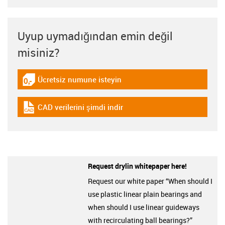
Uyup uymadığından emin değil
misiniz?
Ücretsiz numune isteyin
igus-icon-gratismuster
CAD verilerini şimdi indir
igus-icon-cad-dateien
Request drylin whitepaper here!
Request our white paper “When should I
use plastic linear plain bearings and
when should I use linear guideways
with recirculating ball bearings?”