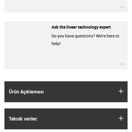
igu
Ask the linear technology expert
Do you have questions? We're here to
help!
igu
igus
Ürün Açıklaması
igus
Teknik veriler: