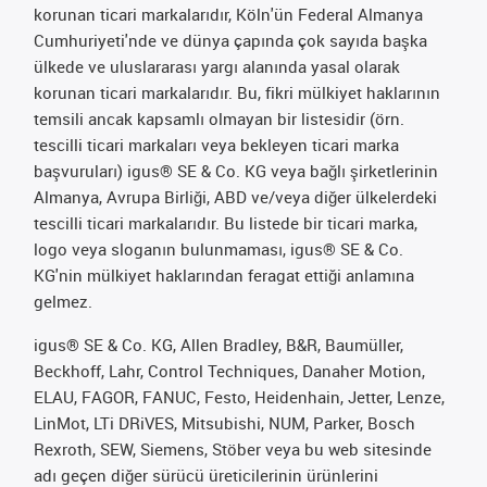
korunan ticari markalarıdır, Köln'ün Federal Almanya
Cumhuriyeti'nde ve dünya çapında çok sayıda başka
ülkede ve uluslararası yargı alanında yasal olarak
korunan ticari markalarıdır. Bu, fikri mülkiyet haklarının
temsili ancak kapsamlı olmayan bir listesidir (örn.
tescilli ticari markaları veya bekleyen ticari marka
başvuruları) igus® SE & Co. KG veya bağlı şirketlerinin
Almanya, Avrupa Birliği, ABD ve/veya diğer ülkelerdeki
tescilli ticari markalarıdır. Bu listede bir ticari marka,
logo veya sloganın bulunmaması, igus® SE & Co.
KG'nin mülkiyet haklarından feragat ettiği anlamına
gelmez.
igus® SE & Co. KG, Allen Bradley, B&R, Baumüller,
Beckhoff, Lahr, Control Techniques, Danaher Motion,
ELAU, FAGOR, FANUC, Festo, Heidenhain, Jetter, Lenze,
LinMot, LTi DRiVES, Mitsubishi, NUM, Parker, Bosch
Rexroth, SEW, Siemens, Stöber veya bu web sitesinde
adı geçen diğer sürücü üreticilerinin ürünlerini