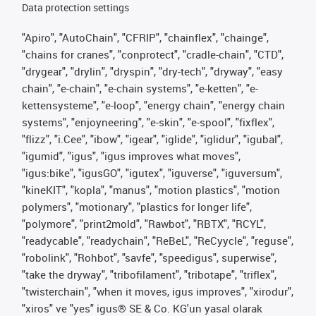
Data protection settings
"Apiro", "AutoChain", "CFRIP", "chainflex", "chainge",
"chains for cranes", "conprotect", "cradle-chain", "CTD",
"drygear", "drylin", "dryspin", "dry-tech", "dryway", "easy
chain", "e-chain", "e-chain systems", "e-ketten", "e-
kettensysteme", "e-loop", "energy chain", "energy chain
systems", "enjoyneering", "e-skin", "e-spool", "fixflex",
"flizz", "i.Cee", "ibow", "igear", "iglide", "iglidur", "igubal",
"igumid", "igus", "igus improves what moves",
"igus:bike", "igusGO", "igutex", "iguverse", "iguversum",
"kineKIT", "kopla", "manus", "motion plastics", "motion
polymers", "motionary", "plastics for longer life",
"polymore", "print2mold", "Rawbot", "RBTX", "RCYL",
"readycable", "readychain", "ReBeL", "ReCyycle", "reguse",
"robolink", "Rohbot", "savfe", "speedigus", superwise",
"take the dryway", "tribofilament", "tribotape", "triflex",
"twisterchain", "when it moves, igus improves", "xirodur",
"xiros" ve "yes" igus® SE & Co. KG'un yasal olarak