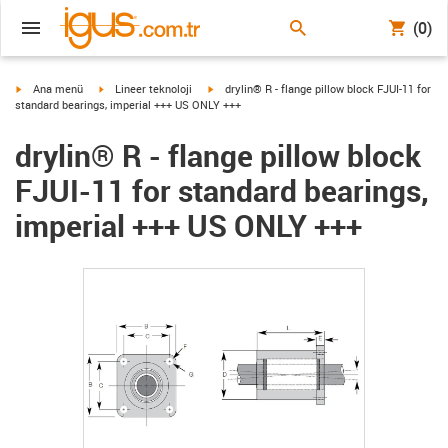
(0)
igus-icon-arrow-right
igus-icon-arrow-right
igus-icon-arrow-right
Ana menü
Lineer teknoloji
drylin® R - flange pillow block FJUI-11 for
standard bearings, imperial +++ US ONLY +++
drylin® R - flange pillow block
FJUI-11 for standard bearings,
imperial +++ US ONLY +++