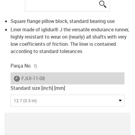
igus-icon-lup
Square flange pillow block, standard bearing use
Liner made of iglidur® J the versatile endurance runner,
highly resistant to wear on (nearly) all shafts with very
low coefficients of friction. The liner is contained
according to standard tolerances
igus-icon-copy-clipboard
Parça No.
igus-icon-lieferzeit
FJUI-11-08
Standard size [inch] [mm]
12.7 (0.5 in)