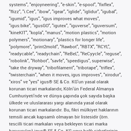
systems", "enjoyneering", "e-skin", "e-spool", "fixflex",
"flizz", "i.Cee", "ibow", "igear", "iglide", "iglidur", "igubal",
"igumid", "igus", "igus improves what moves",
"igus:bike", "igusGO", "igutex", "iguverse", "iguversum",
"kineKIT", "kopla", "manus", "motion plastics", "motion
polymers", "motionary", "plastics for longer life",
"polymore", "print2mold", "Rawbot", "RBTX", "RCYL",
"readycable", "readychain", "ReBeL", "ReCyycle", "reguse",
"robolink", "Rohbot", "savfe", "speedigus", superwise",
"take the dryway", "tribofilament", "tribotape", "triflex",
"twisterchain", "when it moves, igus improves", "xirodur",
"xiros" ve "yes" igus® SE & Co. KG'un yasal olarak
korunan ticari markalarıdır, Köln'ün Federal Almanya
Cumhuriyeti'nde ve dünya çapında çok sayıda başka
ülkede ve uluslararası yargı alanında yasal olarak
korunan ticari markalarıdır. Bu, fikri mülkiyet haklarının
temsili ancak kapsamlı olmayan bir listesidir (örn.
tescilli ticari markaları veya bekleyen ticari marka
başvuruları) igus® SE & Co. KG veya bağlı şirketlerinin