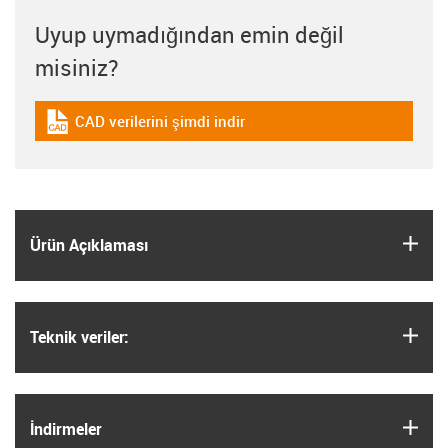
Uyup uymadığından emin değil
misiniz?
CAD verilerini şimdi indir
igus-icon-cad-dateien
igus
Ürün Açıklaması
igus
Teknik veriler:
igus
İndirmeler