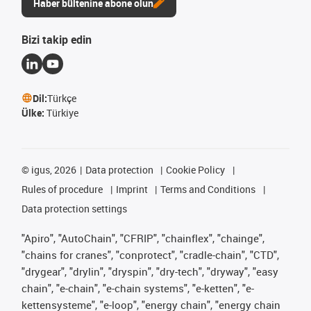
Haber bültenine abone olun
Bizi takip edin
Dil:
Türkçe
Ülke:
Türkiye
©
igus, 2026
Data protection
Cookie Policy
Rules of procedure
Imprint
Terms and Conditions
Data protection settings
"Apiro", "AutoChain", "CFRIP", "chainflex", "chainge",
"chains for cranes", "conprotect", "cradle-chain", "CTD",
"drygear", "drylin", "dryspin", "dry-tech", "dryway", "easy
chain", "e-chain", "e-chain systems", "e-ketten", "e-
kettensysteme", "e-loop", "energy chain", "energy chain