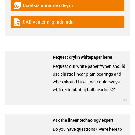
Ücretsiz numune isteyin
igus-icon-gratismuster
CAD verilerini şimdi indir
igus-icon-cad-dateien
Request drylin whitepaper here!
Request our white paper “When should I
use plastic linear plain bearings and
when should I use linear guideways
with recirculating ball bearings?”
igu
Ask the linear technology expert
Do you have questions? We're here to