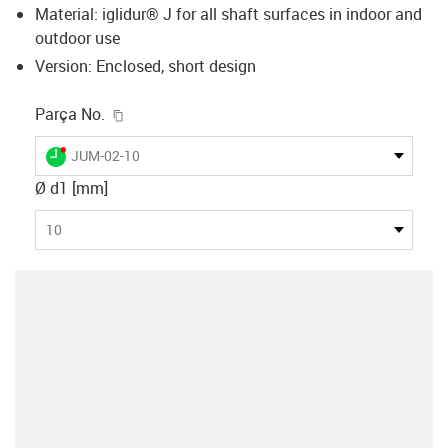
Material: iglidur® J for all shaft surfaces in indoor and
outdoor use
Version: Enclosed, short design
igus-icon-copy-clipboard
Parça No.
igus-icon-lieferzeit-dot
JUM-02-10
Ø d1 [mm]
10