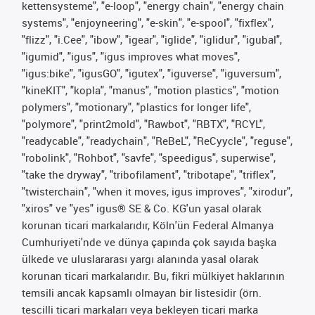
kettensysteme", "e-loop", "energy chain", "energy chain
systems", "enjoyneering", "e-skin", "e-spool", "fixflex",
"flizz", "i.Cee", "ibow", "igear", "iglide", "iglidur", "igubal",
"igumid", "igus", "igus improves what moves",
"igus:bike", "igusGO", "igutex", "iguverse", "iguversum",
"kineKIT", "kopla", "manus", "motion plastics", "motion
polymers", "motionary", "plastics for longer life",
"polymore", "print2mold", "Rawbot", "RBTX", "RCYL",
"readycable", "readychain", "ReBeL", "ReCyycle", "reguse",
"robolink", "Rohbot", "savfe", "speedigus", superwise",
"take the dryway", "tribofilament", "tribotape", "triflex",
"twisterchain", "when it moves, igus improves", "xirodur",
"xiros" ve "yes" igus® SE & Co. KG'un yasal olarak
korunan ticari markalarıdır, Köln'ün Federal Almanya
Cumhuriyeti'nde ve dünya çapında çok sayıda başka
ülkede ve uluslararası yargı alanında yasal olarak
korunan ticari markalarıdır. Bu, fikri mülkiyet haklarının
temsili ancak kapsamlı olmayan bir listesidir (örn.
tescilli ticari markaları veya bekleyen ticari marka