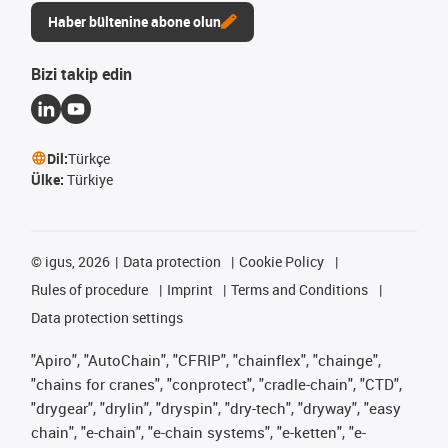
Haber bültenine abone olun
Bizi takip edin
Dil:
Türkçe
Ülke:
Türkiye
©
igus, 2026
Data protection
Cookie Policy
Rules of procedure
Imprint
Terms and Conditions
Data protection settings
"Apiro", "AutoChain", "CFRIP", "chainflex", "chainge",
"chains for cranes", "conprotect", "cradle-chain", "CTD",
"drygear", "drylin", "dryspin", "dry-tech", "dryway", "easy
chain", "e-chain", "e-chain systems", "e-ketten", "e-