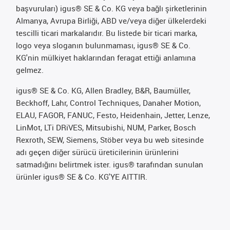
başvuruları) igus® SE & Co. KG veya bağlı şirketlerinin
Almanya, Avrupa Birliği, ABD ve/veya diğer ülkelerdeki
tescilli ticari markalarıdır. Bu listede bir ticari marka,
logo veya sloganın bulunmaması, igus® SE & Co.
KG'nin mülkiyet haklarından feragat ettiği anlamına
gelmez.
igus® SE & Co. KG, Allen Bradley, B&R, Baumüller,
Beckhoff, Lahr, Control Techniques, Danaher Motion,
ELAU, FAGOR, FANUC, Festo, Heidenhain, Jetter, Lenze,
LinMot, LTi DRiVES, Mitsubishi, NUM, Parker, Bosch
Rexroth, SEW, Siemens, Stöber veya bu web sitesinde
adı geçen diğer sürücü üreticilerinin ürünlerini
satmadığını belirtmek ister. igus® tarafından sunulan
ürünler igus® SE & Co. KG'YE AITTIR.