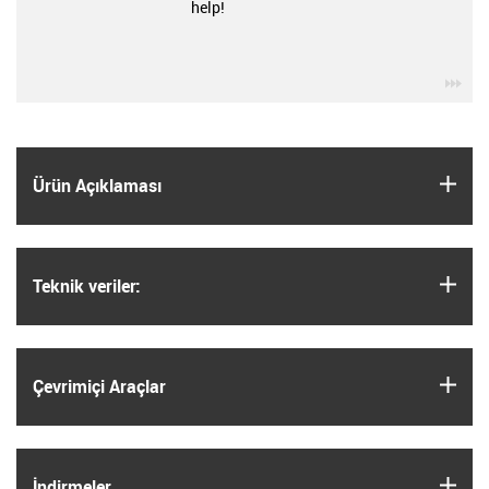
help!
igu
igus
Ürün Açıklaması
igus
Teknik veriler:
igus
Çevrimiçi Araçlar
igus
İndirmeler