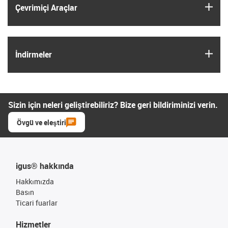
igus
Çevrimiçi Araçlar
igus
İndirmeler
Sizin için neleri geliştirebiliriz? Bize geri bildiriminizi verin.
Övgü ve eleştiri
igus® hakkında
Hakkımızda
Basın
Ticari fuarlar
Hizmetler