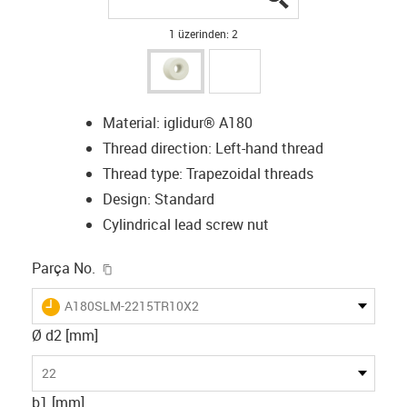
1 üzerinden: 2
Material: iglidur® A180
Thread direction: Left-hand thread
Thread type: Trapezoidal threads
Design: Standard
Cylindrical lead screw nut
igus-icon-copy-clipboard
Parça No.
igus-icon-lieferzeit
A180SLM-2215TR10X2
Ø d2 [mm]
22
b1 [mm]