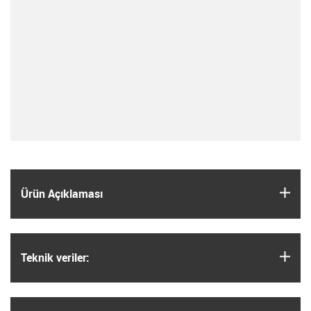
igus
Ürün Açıklaması
igus
Teknik veriler: