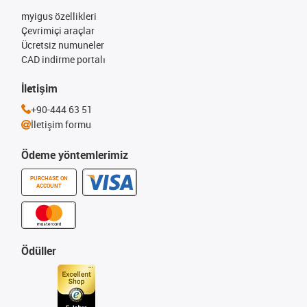
myigus özellikleri
Çevrimiçi araçlar
Ücretsiz numuneler
CAD indirme portalı
İletişim
+90-444 63 51
İletişim formu
Ödeme yöntemlerimiz
PURCHASE ON
ACCOUNT
Ödüller