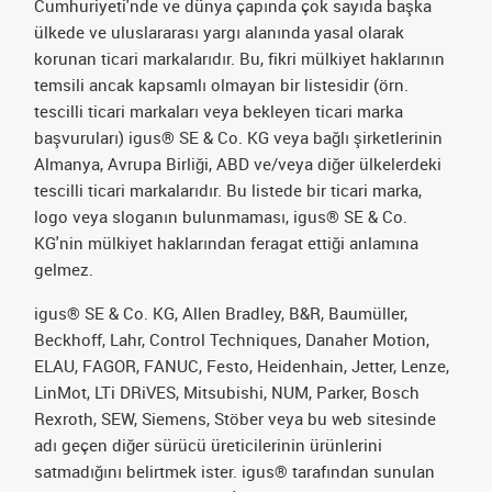
Cumhuriyeti'nde ve dünya çapında çok sayıda başka
ülkede ve uluslararası yargı alanında yasal olarak
korunan ticari markalarıdır. Bu, fikri mülkiyet haklarının
temsili ancak kapsamlı olmayan bir listesidir (örn.
tescilli ticari markaları veya bekleyen ticari marka
başvuruları) igus® SE & Co. KG veya bağlı şirketlerinin
Almanya, Avrupa Birliği, ABD ve/veya diğer ülkelerdeki
tescilli ticari markalarıdır. Bu listede bir ticari marka,
logo veya sloganın bulunmaması, igus® SE & Co.
KG'nin mülkiyet haklarından feragat ettiği anlamına
gelmez.
igus® SE & Co. KG, Allen Bradley, B&R, Baumüller,
Beckhoff, Lahr, Control Techniques, Danaher Motion,
ELAU, FAGOR, FANUC, Festo, Heidenhain, Jetter, Lenze,
LinMot, LTi DRiVES, Mitsubishi, NUM, Parker, Bosch
Rexroth, SEW, Siemens, Stöber veya bu web sitesinde
adı geçen diğer sürücü üreticilerinin ürünlerini
satmadığını belirtmek ister. igus® tarafından sunulan