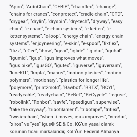
"Apiro", "AutoChain", "CFRIP", "chainflex", "chainge",
"chains for cranes", "conprotect", "cradle-chain", "CTD",
"drygear", "drylin", "dryspin", "dry-tech", "dryway", "easy
chain", "e-chain", "e-chain systems", "e-ketten", "e-
kettensysteme", "e-loop", "energy chain", "energy chain
systems", "enjoyneering", "e-skin", "e-spool", "fixflex",
"flizz", "i.Cee", "ibow", "igear", "iglide", "iglidur", "igubal",
"igumid", "igus", "igus improves what moves",
"igus:bike", "igusGO", "igutex", "iguverse", "iguversum",
"kineKIT", "kopla", "manus", "motion plastics", "motion
polymers", "motionary", "plastics for longer life",
"polymore", "print2mold", "Rawbot", "RBTX", "RCYL",
"readycable", "readychain", "ReBeL", "ReCyycle", "reguse",
"robolink", "Rohbot", "savfe", "speedigus", superwise",
"take the dryway", "tribofilament", "tribotape", "triflex",
"twisterchain", "when it moves, igus improves", "xirodur",
"xiros" ve "yes" igus® SE & Co. KG'un yasal olarak
korunan ticari markalarıdır, Köln'ün Federal Almanya