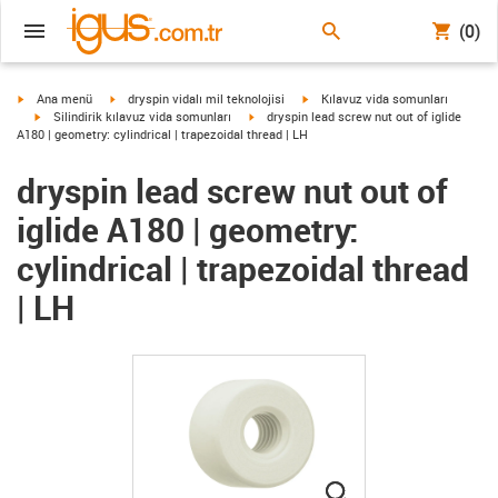
(0)
igus-icon-arrow-right
igus-icon-arrow-right
igus-icon-arrow-right
Ana menü
dryspin vidalı mil teknolojisi
Kılavuz vida somunları
igus-icon-arrow-right
igus-icon-arrow-right
Silindirik kılavuz vida somunları
dryspin lead screw nut out of iglide
A180 | geometry: cylindrical | trapezoidal thread | LH
dryspin lead screw nut out of
iglide A180 | geometry:
cylindrical | trapezoidal thread
| LH
igus-icon-lupe
igus-icon-lupe