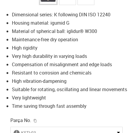
Dimensional series: K following DIN ISO 12240
Housing material: igumid G
Material of spherical ball: iglidur® W300
Maintenance-free dry operation
High rigidity
Very high durability in varying loads
Compensation of misalignment and edge loads
Resistant to corrosion and chemicals
High vibration-dampening
Suitable for rotating, oscillating and linear movements
Very lightweight
Time saving through fast assembly
igus-icon-copy-clipboard
Parça No.
igus-icon-lieferzeit
KSTI-03