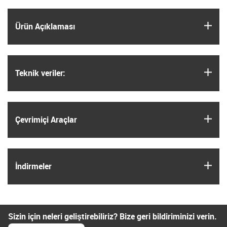
igus
Ürün Açıklaması
igus
Teknik veriler:
igus
Çevrimiçi Araçlar
igus
İndirmeler
Sizin için neleri geliştirebiliriz? Bize geri bildiriminizi verin.