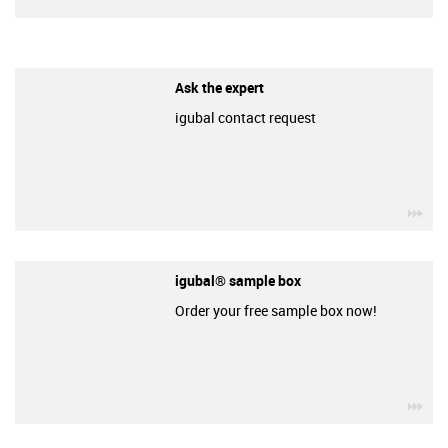
Ask the expert
igubal contact request
igu
igubal® sample box
Order your free sample box now!
igu