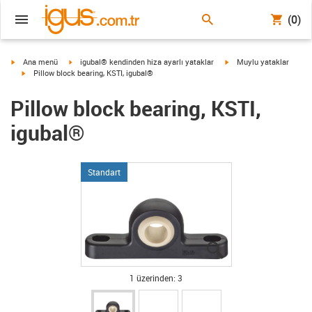
(0)
igus-icon-arrow-right
igus-icon-arrow-right
igus-icon-arrow-right
Ana menü
igubal® kendinden hiza ayarlı yataklar
Muylu yataklar
igus-icon-arrow-right
Pillow block bearing, KSTI, igubal®
Pillow block bearing, KSTI,
igubal®
Standart
igus-icon-lupe
igus-icon-lupe
igus-icon-lupe
1 üzerinden: 3