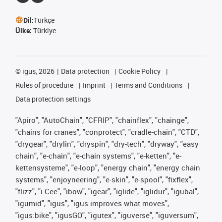
Dil:
Türkçe
Ülke:
Türkiye
©
igus, 2026
Data protection
Cookie Policy
Rules of procedure
Imprint
Terms and Conditions
Data protection settings
"Apiro", "AutoChain", "CFRIP", "chainflex", "chainge",
"chains for cranes", "conprotect", "cradle-chain", "CTD",
"drygear", "drylin", "dryspin", "dry-tech", "dryway", "easy
chain", "e-chain", "e-chain systems", "e-ketten", "e-
kettensysteme", "e-loop", "energy chain", "energy chain
systems", "enjoyneering", "e-skin", "e-spool", "fixflex",
"flizz", "i.Cee", "ibow", "igear", "iglide", "iglidur", "igubal",
"igumid", "igus", "igus improves what moves",
"igus:bike", "igusGO", "igutex", "iguverse", "iguversum",