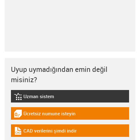
Uyup uymadığından emin değil
misiniz?
Uzman sistem
igus-icon-lebensdauerrechner
Ücretsiz numune isteyin
igus-icon-gratismuster
CAD verilerini şimdi indir
igus-icon-cad-dateien