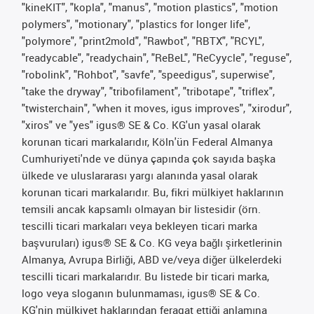
"kineKIT", "kopla", "manus", "motion plastics", "motion
polymers", "motionary", "plastics for longer life",
"polymore", "print2mold", "Rawbot", "RBTX", "RCYL",
"readycable", "readychain", "ReBeL", "ReCyycle", "reguse",
"robolink", "Rohbot", "savfe", "speedigus", superwise",
"take the dryway", "tribofilament", "tribotape", "triflex",
"twisterchain", "when it moves, igus improves", "xirodur",
"xiros" ve "yes" igus® SE & Co. KG'un yasal olarak
korunan ticari markalarıdır, Köln'ün Federal Almanya
Cumhuriyeti'nde ve dünya çapında çok sayıda başka
ülkede ve uluslararası yargı alanında yasal olarak
korunan ticari markalarıdır. Bu, fikri mülkiyet haklarının
temsili ancak kapsamlı olmayan bir listesidir (örn.
tescilli ticari markaları veya bekleyen ticari marka
başvuruları) igus® SE & Co. KG veya bağlı şirketlerinin
Almanya, Avrupa Birliği, ABD ve/veya diğer ülkelerdeki
tescilli ticari markalarıdır. Bu listede bir ticari marka,
logo veya sloganın bulunmaması, igus® SE & Co.
KG'nin mülkiyet haklarından feragat ettiği anlamına