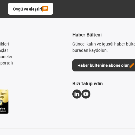
Övgü ve eleştiri
Haber Bülteni
kleri
Güncel kalın ve igus® haber bült
açlar
buradan kaydolun.
muneler
portalı
Haber bültenine abone olun
Bizi takip edin