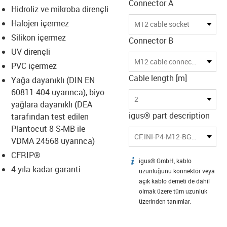
Connector A
Hidroliz ve mikroba dirençli
Halojen içermez
M12 cable socket
Silikon içermez
Connector B
UV dirençli
M12 cable connector
PVC içermez
Cable length [m]
Yağa dayanıklı (DIN EN
60811-404 uyarınca), biyo
2
yağlara dayanıklı (DEA
igus® part description
tarafından test edilen
Plantocut 8 S-MB ile
CF.INI-P4-M12-BG/M12-SG-2
VDMA 24568 uyarınca)
CFRIP®
igus® GmbH, kablo
igus-icon-info
4 yıla kadar garanti
uzunluğunu konnektör veya
açık kablo demeti de dahil
olmak üzere tüm uzunluk
üzerinden tanımlar.