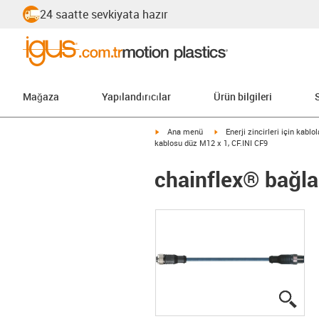
24 saatte sevkiyata hazır
Mağaza
Yapılandırıcılar
Ürün bilgileri
igus-icon-arrow-right
igus-icon-arrow-right
Ana menü
Enerji zincirleri için kablol
kablosu düz M12 x 1, CF.INI CF9
chainflex® bağla
igus
igus