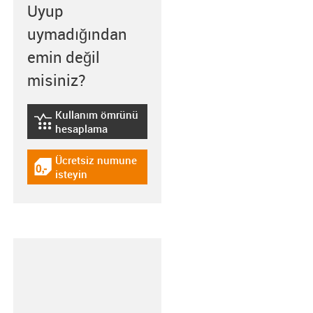
Uyup
uymadığından
emin değil
misiniz?
Kullanım ömrünü
igus-icon-lebensdauerrechner
hesaplama
Ücretsiz numune
igus-icon-gratismuster
isteyin