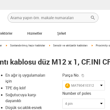
Sektörler
Hizmetler
Şirket
igus-icon-arrow-right
igus-icon-arrow-right
igus-icon-arro
ar
Sonlandırılmış hazır kablolar
Sensör ve aktüatör kabloları
Proximity s
ntı kablosu düz M12 x 1, CF.INI C
igus-icon-copy
En ağır iş uygulamaları
Parça No.
için
igus-icon-lieferzeit
MAT90410312
TPE dış kılıf
Number of poles
Soğutucuya karşı
dayanıklı
-icon-lupe
-icon-lupe
4 pin
Düşük sıcaklık-esnek