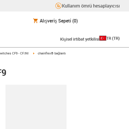
Kullanım ömrü hesaplayıcısı
Alışveriş Sepeti
(0)
TR
(
TR
)
Kişisel irtibat yetkilisi
w-right
igus-icon-arrow-right
witches CF9 - CF.INI
chainflex® bağlantı
F9
-clipboard