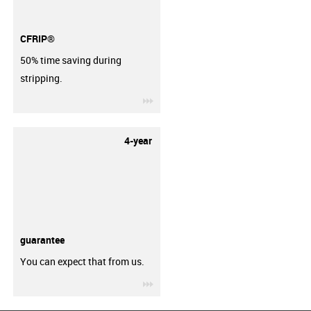
CFRIP®
50% time saving during
stripping.
igus-icon-3arrow
4-year
guarantee
You can expect that from us.
igus-icon-3arrow