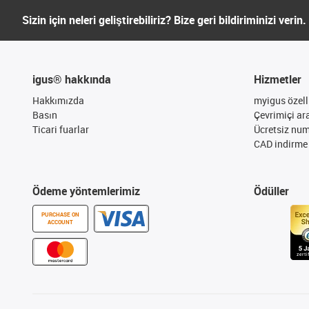
Sizin için neleri geliştirebiliriz? Bize geri bildiriminizi verin.
igus® hakkında
Hizmetler
Hakkımızda
myigus özelli
Basın
Çevrimiçi ar
Ticari fuarlar
Ücretsiz nu
CAD indirme 
Ödeme yöntemlerimiz
Ödüller
PURCHASE ON
ACCOUNT