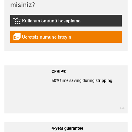
misiniz?
Kullanım ömrünü hesaplama
igus-icon-lebensdauerrechner
Ücretsiz numune isteyin
igus-icon-gratismuster
CFRIP®
50% time saving during stripping.
igu
4-year guarantee