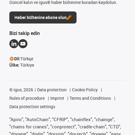
Güncel kalın ve igus® haber bültenine buradan kaydolun.
Haber bültenine abone olun
Bizi takip edin
Dil:
Türkçe
Ülke:
Türkiye
©
igus, 2026
Data protection
Cookie Policy
Rules of procedure
Imprint
Terms and Conditions
Data protection settings
"Apiro", "AutoChain", "CFRIP", "chainflex", "chainge",
"chains for cranes", "conprotect", "cradle-chain", "CTD",
"drygear", "drylin", "dryspin", "dry-tech", "dryway", "easy