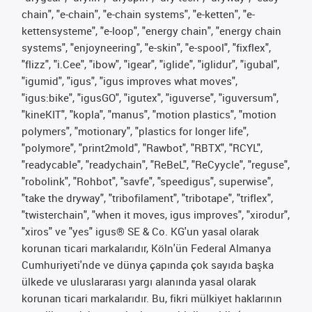
chain", "e-chain", "e-chain systems", "e-ketten", "e-
kettensysteme", "e-loop", "energy chain", "energy chain
systems", "enjoyneering", "e-skin", "e-spool", "fixflex",
"flizz", "i.Cee", "ibow", "igear", "iglide", "iglidur", "igubal",
"igumid", "igus", "igus improves what moves",
"igus:bike", "igusGO", "igutex", "iguverse", "iguversum",
"kineKIT", "kopla", "manus", "motion plastics", "motion
polymers", "motionary", "plastics for longer life",
"polymore", "print2mold", "Rawbot", "RBTX", "RCYL",
"readycable", "readychain", "ReBeL", "ReCyycle", "reguse",
"robolink", "Rohbot", "savfe", "speedigus", superwise",
"take the dryway", "tribofilament", "tribotape", "triflex",
"twisterchain", "when it moves, igus improves", "xirodur",
"xiros" ve "yes" igus® SE & Co. KG'un yasal olarak
korunan ticari markalarıdır, Köln'ün Federal Almanya
Cumhuriyeti'nde ve dünya çapında çok sayıda başka
ülkede ve uluslararası yargı alanında yasal olarak
korunan ticari markalarıdır. Bu, fikri mülkiyet haklarının