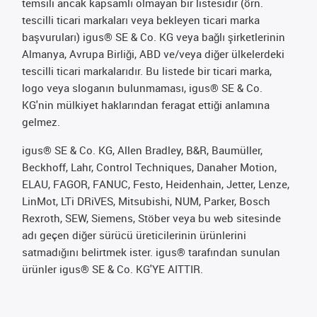
temsili ancak kapsamlı olmayan bir listesidir (örn.
tescilli ticari markaları veya bekleyen ticari marka
başvuruları) igus® SE & Co. KG veya bağlı şirketlerinin
Almanya, Avrupa Birliği, ABD ve/veya diğer ülkelerdeki
tescilli ticari markalarıdır. Bu listede bir ticari marka,
logo veya sloganın bulunmaması, igus® SE & Co.
KG'nin mülkiyet haklarından feragat ettiği anlamına
gelmez.
igus® SE & Co. KG, Allen Bradley, B&R, Baumüller,
Beckhoff, Lahr, Control Techniques, Danaher Motion,
ELAU, FAGOR, FANUC, Festo, Heidenhain, Jetter, Lenze,
LinMot, LTi DRiVES, Mitsubishi, NUM, Parker, Bosch
Rexroth, SEW, Siemens, Stöber veya bu web sitesinde
adı geçen diğer sürücü üreticilerinin ürünlerini
satmadığını belirtmek ister. igus® tarafından sunulan
ürünler igus® SE & Co. KG'YE AITTIR.