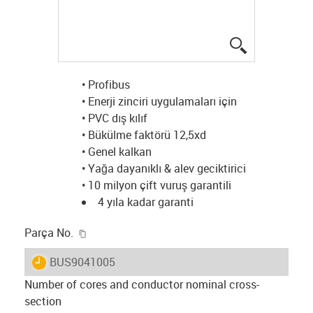
igus-icon-lup
• Profibus
• Enerji zinciri uygulamaları için
• PVC dış kılıf
• Bükülme faktörü 12,5xd
• Genel kalkan
• Yağa dayanıklı & alev geciktirici
• 10 milyon çift vuruş garantili
4 yıla kadar garanti
igus-icon-copy-clipboard
Parça No.
igus-icon-lieferzeit
BUS9041005
Number of cores and conductor nominal cross-
section