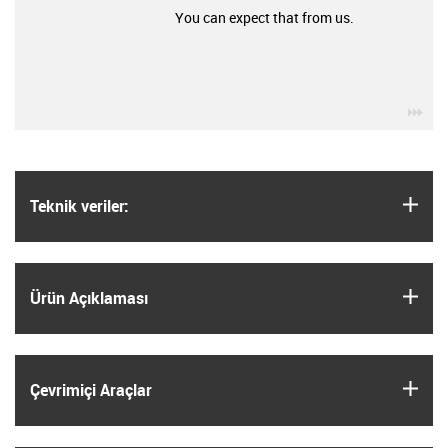
You can expect that from us.
igu
igus
Teknik veriler:
igus
Ürün Açıklaması
igus
Çevrimiçi Araçlar