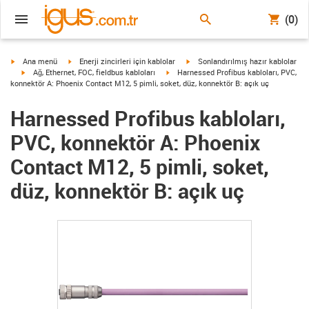
(0)
igus-icon-arrow-right
igus-icon-arrow-right
igus-icon-arrow-right
Ana menü
Enerji zincirleri için kablolar
Sonlandırılmış hazır kablolar
igus-icon-arrow-right
igus-icon-arrow-right
Ağ, Ethernet, FOC, fieldbus kabloları
Harnessed Profibus kabloları, PVC,
konnektör A: Phoenix Contact M12, 5 pimli, soket, düz, konnektör B: açık uç
Harnessed Profibus kabloları,
PVC, konnektör A: Phoenix
Contact M12, 5 pimli, soket,
düz, konnektör B: açık uç