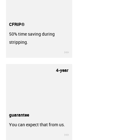
CFRIP®
50% time saving during
stripping.
igus-icon-3arrow
4-year
guarantee
You can expect that from us.
igus-icon-3arrow