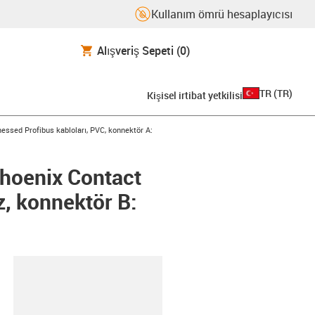
Kullanım ömrü hesaplayıcısı
Alışveriş Sepeti
(0)
TR
(
TR
)
Kişisel irtibat yetkilisi
con-arrow-right
essed Profibus kabloları, PVC, konnektör A:
Phoenix Contact
z, konnektör B:
-clipboard