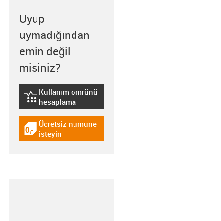
Uyup
uymadığından
emin değil
misiniz?
Kullanım ömrünü
igus-icon-lebensdauerrechner
hesaplama
Ücretsiz numune
igus-icon-gratismuster
isteyin