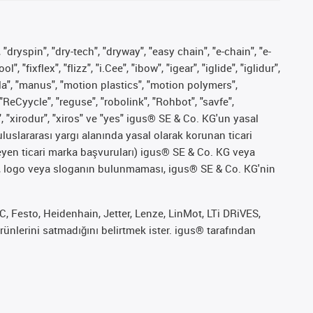
 "dryspin", "dry-tech", "dryway", "easy chain", "e-chain", "e-
fixflex", "flizz", "i.Cee", "ibow", "igear", "iglide", "iglidur",
pla", "manus", "motion plastics", "motion polymers",
"ReCyycle", "reguse", "robolink", "Rohbot", "savfe",
", "xirodur", "xiros" ve "yes" igus® SE & Co. KG'un yasal
uslararası yargı alanında yasal olarak korunan ticari
ekleyen ticari marka başvuruları) igus® SE & Co. KG veya
marka, logo veya sloganın bulunmaması, igus® SE & Co. KG'nin
 Festo, Heidenhain, Jetter, Lenze, LinMot, LTi DRiVES,
ünlerini satmadığını belirtmek ister. igus® tarafından