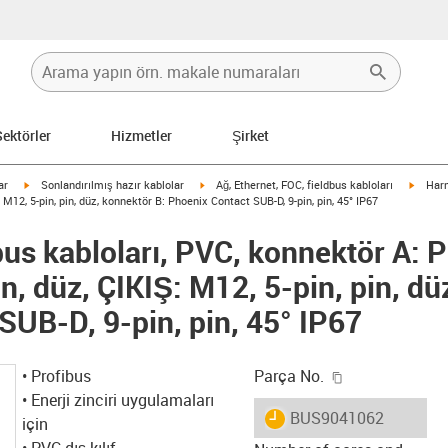
Sektörler
Hizmetler
Şirket
igus-icon-arrow-right
igus-icon-arrow-right
igus-i
ar
Sonlandırılmış hazır kablolar
Ağ, Ethernet, FOC, fieldbus kabloları
Harn
 M12, 5-pin, pin, düz, konnektör B: Phoenix Contact SUB-D, 9-pin, pin, 45° IP67
us kabloları, PVC, konnektör A: 
in, düz, ÇIKIŞ: M12, 5-pin, pin, dü
SUB-D, 9-pin, pin, 45° IP67
igus-icon-copy
• Profibus
Parça No.
• Enerji zinciri uygulamaları
igus-icon-lieferzeit
BUS9041062
için
• PVC dış kılıf