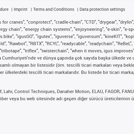
edure
Imprint
Terms and Conditions
Data protection settings
for cranes", "conprotect", "cradle-chain", "CTD", "drygear", "drylin",
 chain", "energy chain systems", "enjoyneering", "e-skin", "e-spool", "
s:bike", "igusGO", "igutex", "iguverse", "iguversum", "kineKIT", "ko
old", "Rawbot", "RBTX", "RCYL", "readycable", "readychain", "ReBeL", 
"tribotape", "triflex", "twisterchain", "when it moves, igus improves
ya Cumhuriyeti'nde ve dünya çapında çok sayıda başka ülkede ve ul
psamlı olmayan bir listesidir (örn. tescilli ticari markaları veya b
er ülkelerdeki tescilli ticari markalarıdır. Bu listede bir ticari 
f, Lahr, Control Techniques, Danaher Motion, ELAU, FAGOR, FANUC,
er veya bu web sitesinde adı geçen diğer sürücü üreticilerinin ür