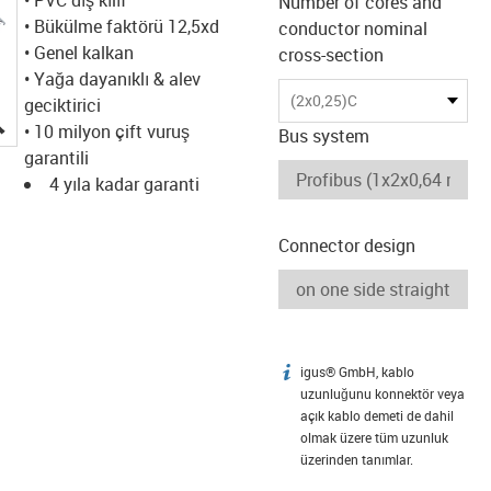
Number of cores and
• Bükülme faktörü 12,5xd
conductor nominal
• Genel kalkan
cross-section
• Yağa dayanıklı & alev
(2x0,25)C
geciktirici
igus-icon-lupe
• 10 milyon çift vuruş
Bus system
garantili
4 yıla kadar garanti
Connector design
igus® GmbH, kablo
igus-icon-info
uzunluğunu konnektör veya
açık kablo demeti de dahil
olmak üzere tüm uzunluk
üzerinden tanımlar.