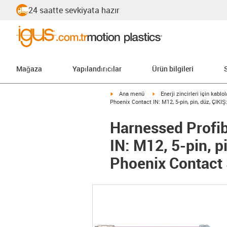
24 saatte sevkiyata hazır
Mağaza
Yapılandırıcılar
Ürün bilgileri
igus-icon-arrow-right
igus-icon-arrow-right
Ana menü
Enerji zincirleri için kablol
Phoenix Contact IN: M12, 5-pin, pin, düz, ÇIKIŞ:
Harnessed Profib
IN: M12, 5-pin, p
Phoenix Contact 