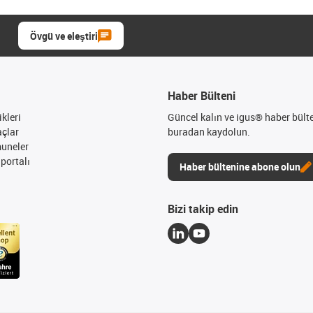
Övgü ve eleştiri
Haber Bülteni
kleri
Güncel kalın ve igus® haber bült
açlar
buradan kaydolun.
muneler
portalı
Haber bültenine abone olun
Bizi takip edin