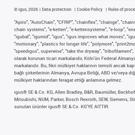
©
igus, 2026
Data protection
Cookie Policy
Rules of proc
"Apiro", "AutoChain", "CFRIP", "chainflex", "chainge", "chains 
chain systems", "e-ketten", "e-kettensysteme", "e-loop", "energy
"igubal", "igumid", "igus", "igus improves what moves", "igu
"motionary", "plastics for longer life", "polymore", "print2m
"speedigus", superwise", "take the dryway", "tribofilament", 
olarak korunan ticari markalarıdır, Köln'ün Federal Alman
markalarıdır. Bu, fikri mülkiyet haklarının temsili ancak ka
bağlı şirketlerinin Almanya, Avrupa Birliği, ABD ve/veya diğ
mülkiyet haklarından feragat ettiği anlamına gelmez.
igus® SE & Co. KG, Allen Bradley, B&R, Baumüller, Beckhof
Mitsubishi, NUM, Parker, Bosch Rexroth, SEW, Siemens, Stöb
sunulan ürünler igus® SE & Co. KG'YE AITTIR.