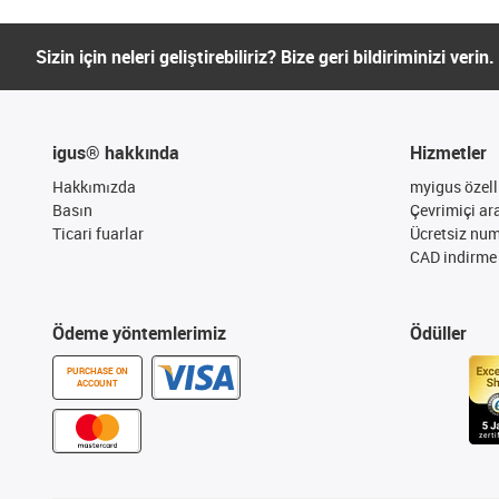
Sizin için neleri geliştirebiliriz? Bize geri bildiriminizi verin.
igus® hakkında
Hizmetler
Hakkımızda
myigus özelli
Basın
Çevrimiçi ar
Ticari fuarlar
Ücretsiz nu
CAD indirme 
Ödeme yöntemlerimiz
Ödüller
PURCHASE ON
ACCOUNT