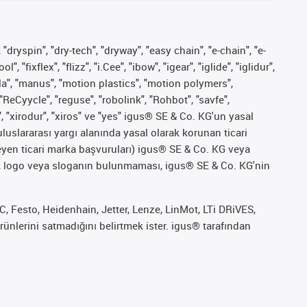
 "dryspin", "dry-tech", "dryway", "easy chain", "e-chain", "e-
fixflex", "flizz", "i.Cee", "ibow", "igear", "iglide", "iglidur",
pla", "manus", "motion plastics", "motion polymers",
"ReCyycle", "reguse", "robolink", "Rohbot", "savfe",
", "xirodur", "xiros" ve "yes" igus® SE & Co. KG'un yasal
uslararası yargı alanında yasal olarak korunan ticari
ekleyen ticari marka başvuruları) igus® SE & Co. KG veya
marka, logo veya sloganın bulunmaması, igus® SE & Co. KG'nin
 Festo, Heidenhain, Jetter, Lenze, LinMot, LTi DRiVES,
ünlerini satmadığını belirtmek ister. igus® tarafından