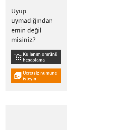
Uyup
uymadığından
emin değil
misiniz?
Kullanım ömrünü
igus-icon-lebensdauerrechner
hesaplama
Ücretsiz numune
igus-icon-gratismuster
isteyin