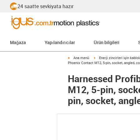
24 saatte sevkiyata hazır
Mağaza
Yapılandırıcılar
Ürün bilgileri
igus-icon-arrow-right
igus-icon-arrow-right
Ana menü
Enerji zincirleri için kablol
Phoenix Contact M12, 5-pin, socket, angled, co
Harnessed Profib
M12, 5-pin, sock
pin, socket, angl