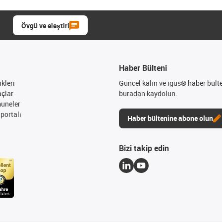
Övgü ve eleştiri
Haber Bülteni
kleri
Güncel kalın ve igus® haber bült
açlar
buradan kaydolun.
muneler
portalı
Haber bültenine abone olun
Bizi takip edin