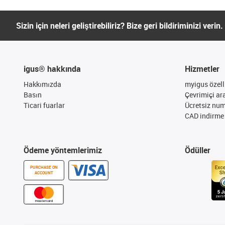
Sizin için neleri geliştirebiliriz? Bize geri bildiriminizi verin.
igus® hakkında
Hizmetler
Hakkımızda
myigus özelli
Basın
Çevrimiçi ar
Ticari fuarlar
Ücretsiz nu
CAD indirme 
Ödeme yöntemlerimiz
Ödüller
PURCHASE ON
ACCOUNT