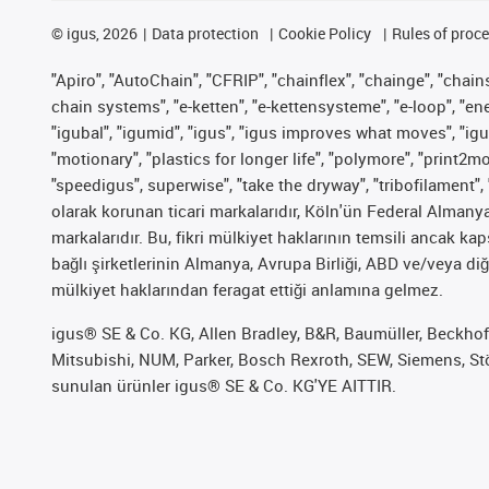
©
igus, 2026
Data protection
Cookie Policy
Rules of proc
"Apiro", "AutoChain", "CFRIP", "chainflex", "chainge", "chains 
chain systems", "e-ketten", "e-kettensysteme", "e-loop", "energy
"igubal", "igumid", "igus", "igus improves what moves", "igu
"motionary", "plastics for longer life", "polymore", "print2m
"speedigus", superwise", "take the dryway", "tribofilament", 
olarak korunan ticari markalarıdır, Köln'ün Federal Alman
markalarıdır. Bu, fikri mülkiyet haklarının temsili ancak ka
bağlı şirketlerinin Almanya, Avrupa Birliği, ABD ve/veya diğ
mülkiyet haklarından feragat ettiği anlamına gelmez.
igus® SE & Co. KG, Allen Bradley, B&R, Baumüller, Beckhof
Mitsubishi, NUM, Parker, Bosch Rexroth, SEW, Siemens, Stöb
sunulan ürünler igus® SE & Co. KG'YE AITTIR.