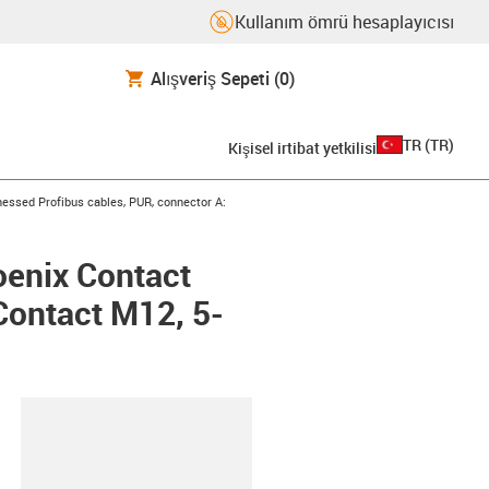
Kullanım ömrü hesaplayıcısı
Alışveriş Sepeti
(0)
TR
(
TR
)
Kişisel irtibat yetkilisi
con-arrow-right
essed Profibus cables, PUR, connector A:
oenix Contact
Contact M12, 5-
-clipboard