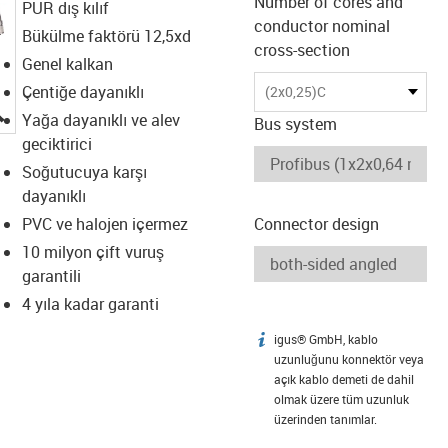
Number of cores and
PUR dış kılıf
conductor nominal
Bükülme faktörü 12,5xd
cross-section
Genel kalkan
Çentiğe dayanıklı
(2x0,25)C
igus-icon-lupe
Yağa dayanıklı ve alev
Bus system
geciktirici
Soğutucuya karşı
dayanıklı
PVC ve halojen içermez
Connector design
10 milyon çift vuruş
garantili
4 yıla kadar garanti
igus® GmbH, kablo
igus-icon-info
uzunluğunu konnektör veya
açık kablo demeti de dahil
olmak üzere tüm uzunluk
üzerinden tanımlar.