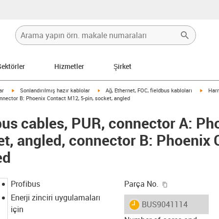
Sektörler
Hizmetler
Şirket
igus-icon-arrow-right
igus-icon-arrow-right
igus-i
ar
Sonlandırılmış hazır kablolar
Ağ, Ethernet, FOC, fieldbus kabloları
Harn
nnector B: Phoenix Contact M12, 5-pin, socket, angled
us cables, PUR, connector A: Ph
et, angled, connector B: Phoenix 
ed
igus-icon-copy
Profibus
Parça No.
Enerji zinciri uygulamaları
igus-icon-lieferzeit
BUS9041114
için