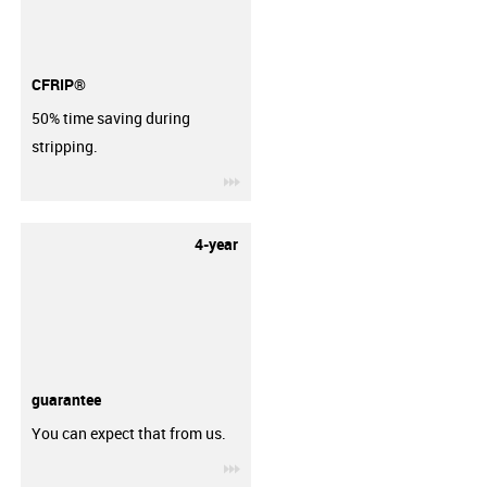
CFRIP®
50% time saving during
stripping.
igus-icon-3arrow
4-year
guarantee
You can expect that from us.
igus-icon-3arrow