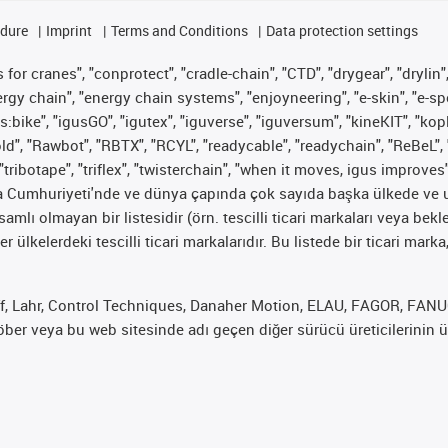
edure
Imprint
Terms and Conditions
Data protection settings
for cranes", "conprotect", "cradle-chain", "CTD", "drygear", "drylin",
 chain", "energy chain systems", "enjoyneering", "e-skin", "e-spool", "
s:bike", "igusGO", "igutex", "iguverse", "iguversum", "kineKIT", "ko
old", "Rawbot", "RBTX", "RCYL", "readycable", "readychain", "ReBeL", 
"tribotape", "triflex", "twisterchain", "when it moves, igus improves
ya Cumhuriyeti'nde ve dünya çapında çok sayıda başka ülkede ve ul
psamlı olmayan bir listesidir (örn. tescilli ticari markaları veya b
er ülkelerdeki tescilli ticari markalarıdır. Bu listede bir ticari 
f, Lahr, Control Techniques, Danaher Motion, ELAU, FAGOR, FANUC,
er veya bu web sitesinde adı geçen diğer sürücü üreticilerinin ür