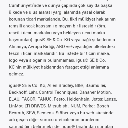
Cumhuriyeti'nde ve dünya çapında çok sayıda başka
ülkede ve uluslararası yargı alanında yasal olarak
korunan ticari markalarıdır. Bu, fikri mülkiyet haklarının
temsili ancak kapsamlı olmayan bir listesidir (örn.
tescilli ticari markaları veya bekleyen ticari marka
başvuruları) igus® SE & Co. KG veya bağlı şirketlerinin
Almanya, Avrupa Birliği, ABD ve/veya diğer ülkelerdeki
tescilli ticari markalarıdır. Bu listede bir ticari marka,
logo veya sloganın bulunmaması, igus® SE & Co.
KG'nin mülkiyet haklarından feragat ettiği anlamına
gelmez.
igus® SE & Co. KG, Allen Bradley, B&R, Baumüller,
Beckhoff, Lahr, Control Techniques, Danaher Motion,
ELAU, FAGOR, FANUC, Festo, Heidenhain, Jetter, Lenze,
LinMot, LTi DRiVES, Mitsubishi, NUM, Parker, Bosch
Rexroth, SEW, Siemens, Stöber veya bu web sitesinde
adı geçen diğer sürücü üreticilerinin ürünlerini
satmadığını belirtmek ister. igus® tarafından sunulan