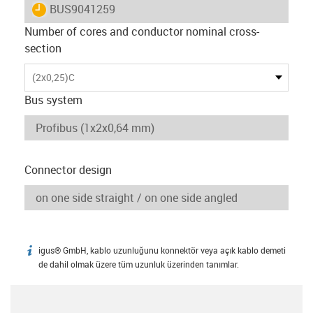
igus-icon-lieferzeit
BUS9041259
Number of cores and conductor nominal cross-
section
(2x0,25)C
Bus system
Connector design
igus® GmbH, kablo uzunluğunu konnektör veya açık kablo demeti
igus-icon-info
de dahil olmak üzere tüm uzunluk üzerinden tanımlar.