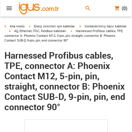
(0)
igus-icon-arrow-right
igus-icon-arrow-right
igus-icon-arrow-right
Ana menü
Enerji zincirleri için kablolar
Sonlandırılmış hazır kablolar
igus-icon-arrow-right
igus-icon-arrow-right
Ağ, Ethernet, FOC, fieldbus kabloları
Harnessed Profibus cables, TPE,
connector A: Phoenix Contact M12, 5-pin, pin, straight, connector B: Phoenix
Contact SUB-D, 9-pin, pin, end connector 90°
Harnessed Profibus cables,
TPE, connector A: Phoenix
Contact M12, 5-pin, pin,
straight, connector B: Phoenix
Contact SUB-D, 9-pin, pin, end
connector 90°