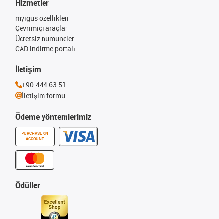
Hizmetler
myigus özellikleri
Çevrimiçi araçlar
Ücretsiz numuneler
CAD indirme portalı
İletişim
+90-444 63 51
İletişim formu
Ödeme yöntemlerimiz
PURCHASE ON
ACCOUNT
Ödüller