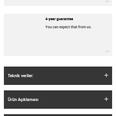
igu
4-year guarantee
You can expect that from us.
igu
igus
Teknik veriler:
igus
Ürün Açıklaması