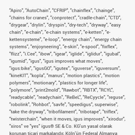
"Apiro", "AutoChain", "CFRIP", "chainflex", "chainge",
"chains for cranes", "conprotect", "cradle-chain", "CTD",
"drygear", "drylin", "dryspin", "dry-tech", "dryway", "easy
chain", "e-chain", "e-chain systems", "e-ketten", "e-
kettensysteme", "e-loop", "energy chain", "energy chain
systems", "enjoyneering", "e-skin", "e-spool", "fixflex",
"flizz", "i.Cee", "ibow", "igear", "iglide", "iglidur", "igubal",
"igumid", "igus", "igus improves what moves",
"igus:bike", "igusGO", "igutex", "iguverse", "iguversum",
"kineKIT", "kopla", "manus", "motion plastics", "motion
polymers", "motionary", "plastics for longer life",
"polymore", "print2mold", "Rawbot", "RBTX", "RCYL",
"readycable", "readychain", "ReBeL", "ReCyycle", "reguse",
"robolink", "Rohbot", "savfe", "speedigus", superwise",
"take the dryway", "tribofilament", "tribotape", "triflex",
"twisterchain", "when it moves, igus improves", "xirodur",
"xiros" ve "yes" igus® SE & Co. KG'un yasal olarak
korunan ticari markalarıdır, Köln'ün Federal Almanya