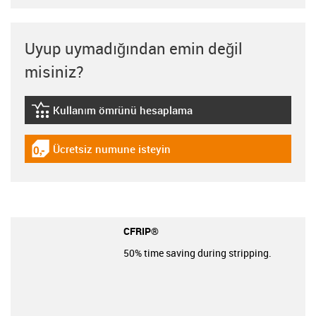
Uyup uymadığından emin değil
misiniz?
Kullanım ömrünü hesaplama
igus-icon-lebensdauerrechner
Ücretsiz numune isteyin
igus-icon-gratismuster
CFRIP®
50% time saving during stripping.