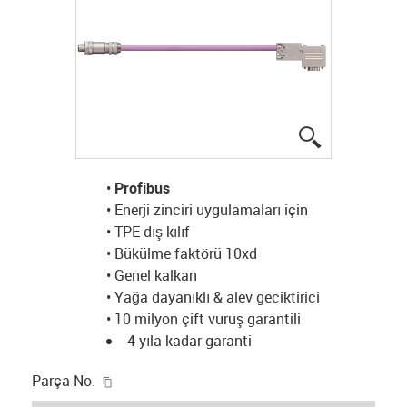
igus-icon-lup
•
Profibus
• Enerji zinciri uygulamaları için
• TPE dış kılıf
• Bükülme faktörü 10xd
• Genel kalkan
• Yağa dayanıklı & alev geciktirici
• 10 milyon çift vuruş garantili
4 yıla kadar garanti
igus-icon-copy-clipboard
Parça No.