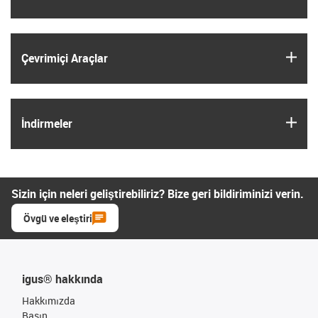
igus
Çevrimiçi Araçlar
igus
İndirmeler
Sizin için neleri geliştirebiliriz? Bize geri bildiriminizi verin.
Övgü ve eleştiri
igus® hakkında
Hakkımızda
Basın