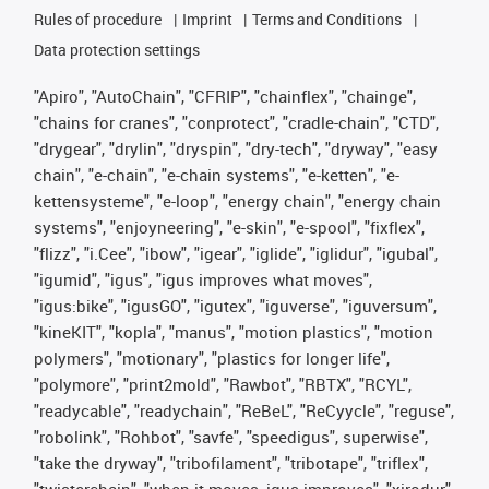
Rules of procedure
Imprint
Terms and Conditions
Data protection settings
"Apiro", "AutoChain", "CFRIP", "chainflex", "chainge",
"chains for cranes", "conprotect", "cradle-chain", "CTD",
"drygear", "drylin", "dryspin", "dry-tech", "dryway", "easy
chain", "e-chain", "e-chain systems", "e-ketten", "e-
kettensysteme", "e-loop", "energy chain", "energy chain
systems", "enjoyneering", "e-skin", "e-spool", "fixflex",
"flizz", "i.Cee", "ibow", "igear", "iglide", "iglidur", "igubal",
"igumid", "igus", "igus improves what moves",
"igus:bike", "igusGO", "igutex", "iguverse", "iguversum",
"kineKIT", "kopla", "manus", "motion plastics", "motion
polymers", "motionary", "plastics for longer life",
"polymore", "print2mold", "Rawbot", "RBTX", "RCYL",
"readycable", "readychain", "ReBeL", "ReCyycle", "reguse",
"robolink", "Rohbot", "savfe", "speedigus", superwise",
"take the dryway", "tribofilament", "tribotape", "triflex",