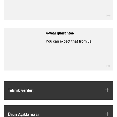
igu
4-year guarantee
You can expect that from us.
igu
igus
Teknik veriler:
igus
Ürün Açıklaması