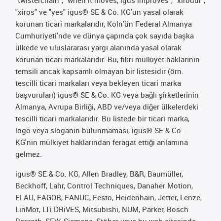
"twisterchain", "when it moves, igus improves", "xirodur",
"xiros" ve "yes" igus® SE & Co. KG'un yasal olarak
korunan ticari markalarıdır, Köln'ün Federal Almanya
Cumhuriyeti'nde ve dünya çapında çok sayıda başka
ülkede ve uluslararası yargı alanında yasal olarak
korunan ticari markalarıdır. Bu, fikri mülkiyet haklarının
temsili ancak kapsamlı olmayan bir listesidir (örn.
tescilli ticari markaları veya bekleyen ticari marka
başvuruları) igus® SE & Co. KG veya bağlı şirketlerinin
Almanya, Avrupa Birliği, ABD ve/veya diğer ülkelerdeki
tescilli ticari markalarıdır. Bu listede bir ticari marka,
logo veya sloganın bulunmaması, igus® SE & Co.
KG'nin mülkiyet haklarından feragat ettiği anlamına
gelmez.
igus® SE & Co. KG, Allen Bradley, B&R, Baumüller,
Beckhoff, Lahr, Control Techniques, Danaher Motion,
ELAU, FAGOR, FANUC, Festo, Heidenhain, Jetter, Lenze,
LinMot, LTi DRiVES, Mitsubishi, NUM, Parker, Bosch