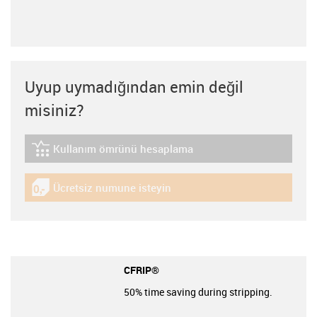
Uyup uymadığından emin değil
misiniz?
Kullanım ömrünü hesaplama
igus-icon-lebensdauerrechner
Ücretsiz numune isteyin
igus-icon-gratismuster
CFRIP®
50% time saving during stripping.