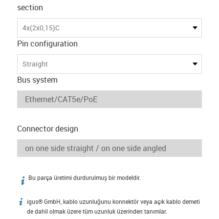
section
4x(2x0,15)C
Pin configuration
Straight
Bus system
Connector design
Bu parça üretimi durdurulmuş bir modeldir.
igus-icon-info
igus® GmbH, kablo uzunluğunu konnektör veya açık kablo demeti
igus-icon-info
de dahil olmak üzere tüm uzunluk üzerinden tanımlar.