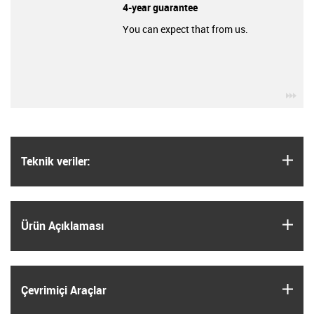
4-year guarantee
You can expect that from us.
igu
igus
Teknik veriler:
igus
Ürün Açıklaması
igus
Çevrimiçi Araçlar