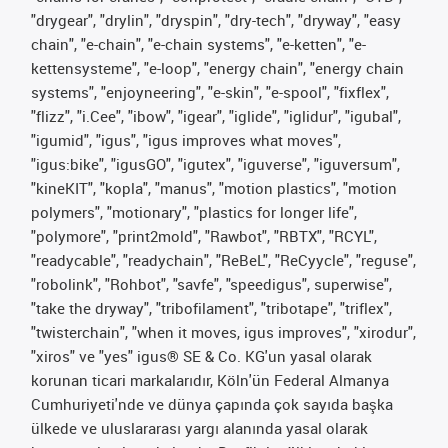
"drygear", "drylin", "dryspin", "dry-tech", "dryway", "easy
chain", "e-chain", "e-chain systems", "e-ketten", "e-
kettensysteme", "e-loop", "energy chain", "energy chain
systems", "enjoyneering", "e-skin", "e-spool", "fixflex",
"flizz", "i.Cee", "ibow", "igear", "iglide", "iglidur", "igubal",
"igumid", "igus", "igus improves what moves",
"igus:bike", "igusGO", "igutex", "iguverse", "iguversum",
"kineKIT", "kopla", "manus", "motion plastics", "motion
polymers", "motionary", "plastics for longer life",
"polymore", "print2mold", "Rawbot", "RBTX", "RCYL",
"readycable", "readychain", "ReBeL", "ReCyycle", "reguse",
"robolink", "Rohbot", "savfe", "speedigus", superwise",
"take the dryway", "tribofilament", "tribotape", "triflex",
"twisterchain", "when it moves, igus improves", "xirodur",
"xiros" ve "yes" igus® SE & Co. KG'un yasal olarak
korunan ticari markalarıdır, Köln'ün Federal Almanya
Cumhuriyeti'nde ve dünya çapında çok sayıda başka
ülkede ve uluslararası yargı alanında yasal olarak