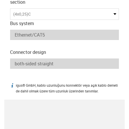
section
(4x0,25)C
Bus system
Connector design
igus® GmbH, kablo uzunluğunu konnektör veya açık kablo demeti
igus-icon-info
de dahil olmak üzere tüm uzunluk üzerinden tanımlar.