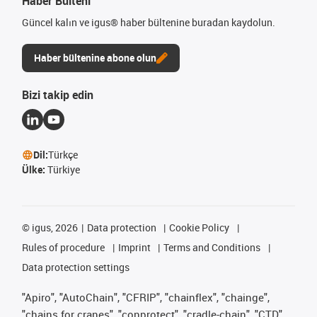
Haber Bülteni
Güncel kalın ve igus® haber bültenine buradan kaydolun.
Haber bültenine abone olun
Bizi takip edin
Dil:
Türkçe
Ülke:
Türkiye
©
igus, 2026
Data protection
Cookie Policy
Rules of procedure
Imprint
Terms and Conditions
Data protection settings
"Apiro", "AutoChain", "CFRIP", "chainflex", "chainge",
"chains for cranes", "conprotect", "cradle-chain", "CTD",