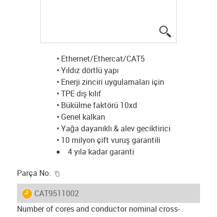
igus-icon-lup
• Ethernet/Ethercat/CAT5
• Yıldız dörtlü yapı
• Enerji zinciri uygulamaları için
• TPE dış kılıf
• Bükülme faktörü 10xd
• Genel kalkan
• Yağa dayanıklı & alev geciktirici
• 10 milyon çift vuruş garantili
4 yıla kadar garanti
igus-icon-copy-clipboard
Parça No.
igus-icon-lieferzeit
CAT9511002
Number of cores and conductor nominal cross-