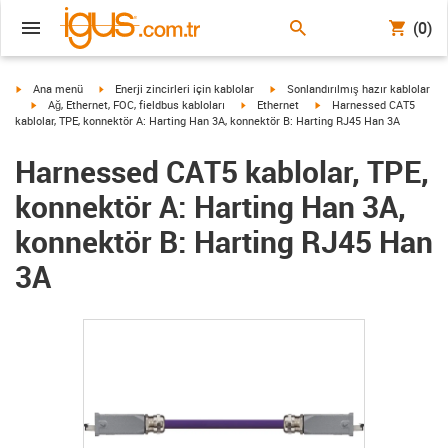
(0)
igus-icon-arrow-right
igus-icon-arrow-right
igus-icon-arrow-right
Ana menü
Enerji zincirleri için kablolar
Sonlandırılmış hazır kablolar
igus-icon-arrow-right
igus-icon-arrow-right
igus-icon-arrow-right
Ağ, Ethernet, FOC, fieldbus kabloları
Ethernet
Harnessed CAT5
kablolar, TPE, konnektör A: Harting Han 3A, konnektör B: Harting RJ45 Han 3A
Harnessed CAT5 kablolar, TPE,
konnektör A: Harting Han 3A,
konnektör B: Harting RJ45 Han
3A