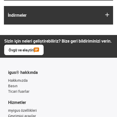
igus
İndirmeler
Sizin için neleri geliştirebiliriz? Bize geri bildiriminizi verin.
Övgü ve eleştiri
igus® hakkında
Hakkımızda
Basın
Ticari fuarlar
Hizmetler
myigus özellikleri
Çevrimiçi araçlar