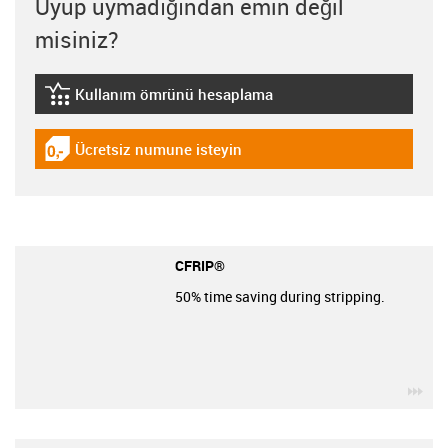
Uyup uymadığından emin değil
misiniz?
Kullanım ömrünü hesaplama
igus-icon-lebensdauerrechner
Ücretsiz numune isteyin
igus-icon-gratismuster
CFRIP®
50% time saving during stripping.
igu