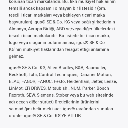
korunan ticari markalarıdır. Bu, fikri mülkiyet haklarının
temsili ancak kapsamlı olmayan bir listesidir (örn.
tescilli ticari markaları veya bekleyen ticari marka
başvuruları) igus® SE & Co. KG veya bağlı şirketlerinin
Almanya, Avrupa Birliği, ABD ve/veya diğer ülkelerdeki
tescilli ticari markalarıdır. Bu listede bir ticari marka,
logo veya sloganın bulunmaması, igus® SE & Co.
KG'nin mülkiyet haklarından feragat ettiği anlamına
gelmez.
igus® SE & Co. KG, Allen Bradley, B&R, Baumüller,
Beckhoff, Lahr, Control Techniques, Danaher Motion,
ELAU, FAGOR, FANUC, Festo, Heidenhain, Jetter, Lenze,
LinMot, LTi DRiVES, Mitsubishi, NUM, Parker, Bosch
Rexroth, SEW, Siemens, Stöber veya bu web sitesinde
adı geçen diğer sürücü üreticilerinin ürünlerini
satmadığını belirtmek ister. igus® tarafından sunulan
ürünler igus® SE & Co. KG'YE AITTIR.