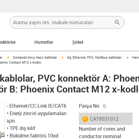
Sektörler
Hizmetler
Şirket
igus-icon-arrow-right
igus-icon-arrow-right
igus-i
ar
Sonlandırılmış hazır kablolar
Ağ, Ethernet, FOC, fieldbus kabloları
Harn
hoenix Contact M12 x-kodlu
kablolar, PVC konnektör A: Phoe
ör B: Phoenix Contact M12 x-kod
igus-icon-copy
- Ethernet/CC-Link IE/CAT6
Parça No.
• Enerji zinciri uygulamaları
igus-icon-lieferzeit
CAT9531012
için
• TPE dış kılıf
Number of cores and
• Bükülme faktörü 10xd
conductor nominal