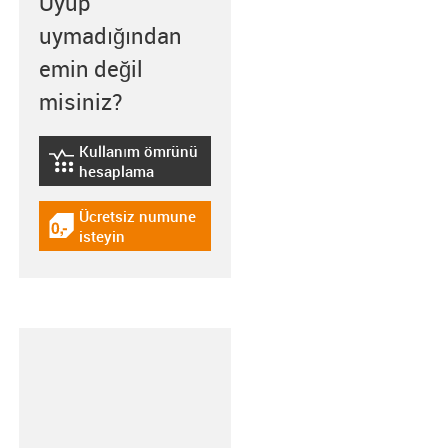
Uyup
uymadığından
emin değil
misiniz?
Kullanım ömrünü
igus-icon-lebensdauerrechner
hesaplama
Ücretsiz numune
igus-icon-gratismuster
isteyin