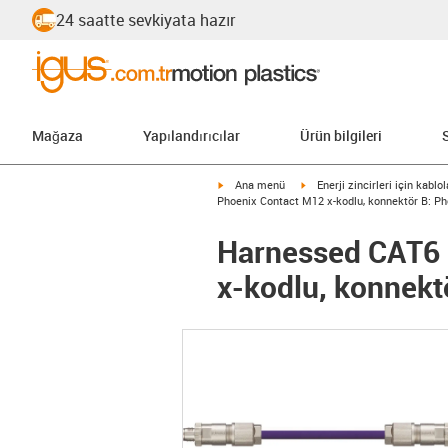
24 saatte sevkiyata hazır
Mağaza
Yapılandırıcılar
Ürün bilgileri
igus-icon-arrow-right
igus-icon-arrow-right
Ana menü
Enerji zincirleri için kablol
Phoenix Contact M12 x-kodlu, konnektör B: P
Harnessed CAT6 
x-kodlu, konnekt