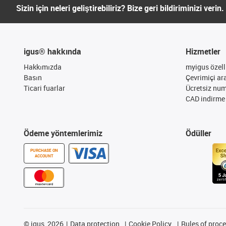
Sizin için neleri geliştirebiliriz? Bize geri bildiriminizi verin.
igus® hakkında
Hizmetler
Hakkımızda
myigus özelli
Basın
Çevrimiçi ar
Ticari fuarlar
Ücretsiz nu
CAD indirme 
Ödeme yöntemlerimiz
Ödüller
PURCHASE ON
ACCOUNT
©
igus, 2026
Data protection
Cookie Policy
Rules of proc