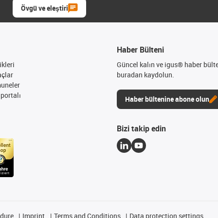
Övgü ve eleştiri
Haber Bülteni
kleri
Güncel kalın ve igus® haber bült
açlar
buradan kaydolun.
muneler
portalı
Haber bültenine abone olun
Bizi takip edin
edure
Imprint
Terms and Conditions
Data protection settings