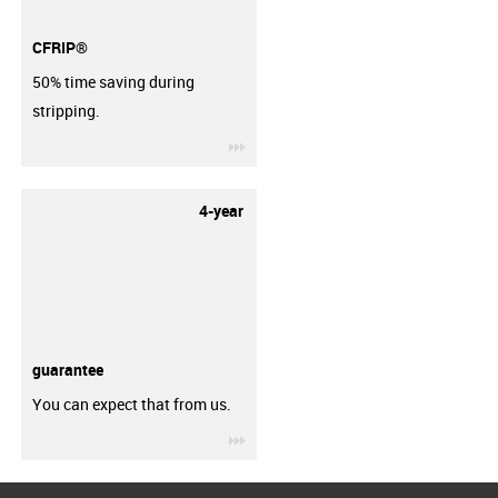
CFRIP®
50% time saving during
stripping.
igus-icon-3arrow
4-year
guarantee
You can expect that from us.
igus-icon-3arrow