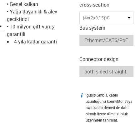
• Genel kalkan
cross-section
• Yağa dayanıklı & alev
(4x(2x0,15))C
geciktirici
igus-icon-lupe
• 10 milyon çift vuruş
Bus system
garantili
4 yıla kadar garanti
Connector design
igus® GmbH, kablo
igus-icon-info
uzunluğunu konnektör veya
açık kablo demeti de dahil
olmak üzere tüm uzunluk
üzerinden tanımlar.