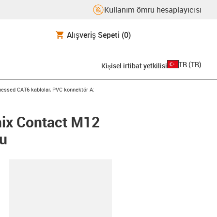
Kullanım ömrü hesaplayıcısı
Alışveriş Sepeti
(0)
TR
(
TR
)
Kişisel irtibat yetkilisi
con-arrow-right
essed CAT6 kablolar, PVC konnektör A:
nix Contact M12
lu
-clipboard