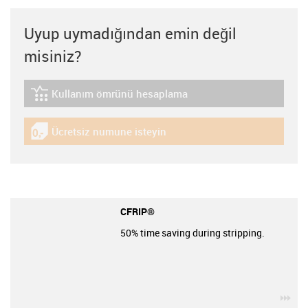
Uyup uymadığından emin değil
misiniz?
Kullanım ömrünü hesaplama
igus-icon-lebensdauerrechner
Ücretsiz numune isteyin
igus-icon-gratismuster
CFRIP®
50% time saving during stripping.
igu