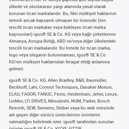
ülkede ve uluslararası yargı alanında yasal olarak
korunan ticari markalarıdır. Bu, fikri mülkiyet haklarının
temsili ancak kapsamlı olmayan bir listesidir (örn.
tescilli ticari markaları veya bekleyen ticari marka
başvuruları) igus® SE & Co. KG veya bağlı şirketlerinin
Almanya, Avrupa Birliği, ABD ve/veya diğer ülkelerdeki
tescilli ticari markalarıdır. Bu listede bir ticari marka,
logo veya sloganın bulunmaması, igus® SE & Co.
KG'nin mülkiyet haklarından feragat ettiği anlamına
gelmez.
igus® SE & Co. KG, Allen Bradley, B&R, Baumüller,
Beckhoff, Lahr, Control Techniques, Danaher Motion,
ELAU, FAGOR, FANUC, Festo, Heidenhain, Jetter, Lenze,
LinMot, LTi DRiVES, Mitsubishi, NUM, Parker, Bosch
Rexroth, SEW, Siemens, Stöber veya bu web sitesinde
adı geçen diğer sürücü üreticilerinin ürünlerini
satmadığını belirtmek ister. igus® tarafından sunulan
ürünler igus® SE & Co. KG'YE AITTIR.