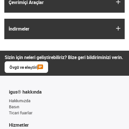
igus
Çevrimiçi Araçlar
igus
İndirmeler
Sizin için neleri geliştirebiliriz? Bize geri bildiriminizi verin.
Övgü ve eleştiri
igus® hakkında
Hakkımızda
Basın
Ticari fuarlar
Hizmetler