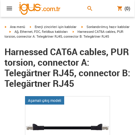
(0)
igus-icon-arrow-right
igus-icon-arrow-right
igus-icon-arrow-right
Ana menü
Enerji zincirleri için kablolar
Sonlandırılmış hazır kablolar
igus-icon-arrow-right
igus-icon-arrow-right
Ağ, Ethernet, FOC, fieldbus kabloları
Harnessed CAT6A cables, PUR
torsion, connector A: Telegärtner RJ45, connector B: Telegärtner RJ45
Harnessed CAT6A cables, PUR
torsion, connector A:
Telegärtner RJ45, connector B:
Telegärtner RJ45
Aşamalı çıkış modeli