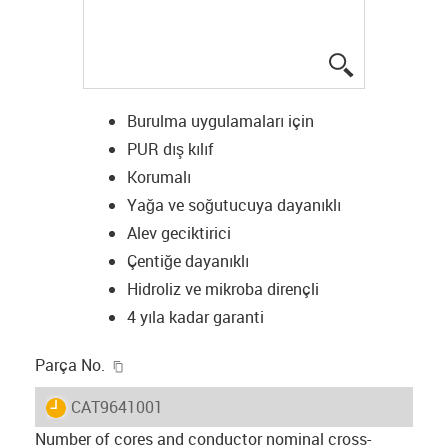
igus-icon-lup
Burulma uygulamaları için
PUR dış kılıf
Korumalı
Yağa ve soğutucuya dayanıklı
Alev geciktirici
Çentiğe dayanıklı
Hidroliz ve mikroba dirençli
4 yıla kadar garanti
igus-icon-copy-clipboard
Parça No.
igus-icon-lieferzeit
CAT9641001
Number of cores and conductor nominal cross-