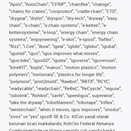
"Apiro", "AutoChain", "CFRIP", "chainflex", "chainge",
"chains for cranes", "conprotect", "cradle-chain", "CTD",
"drygear", "drylin", "dryspin", "dry-tech", "dryway", "easy
chain", "e-chain", "e-chain systems", "e-ketten", "e-
kettensysteme", "e-loop", "energy chain", "energy chain
systems", "enjoyneering", "e-skin", "e-spool", "fixflex",
"flizz", "i.Cee", "ibow", "igear", "iglide", "iglidur", "igubal",
"igumid", "igus", "igus improves what moves",
"igus:bike", "igusGO", "igutex", "iguverse", "iguversum",
"kineKIT", "kopla", "manus", "motion plastics", "motion
polymers", "motionary", "plastics for longer life",
"polymore", "print2mold", "Rawbot", "RBTX", "RCYL",
"readycable", "readychain", "ReBeL", "ReCyycle", "reguse",
"robolink", "Rohbot", "savfe", "speedigus", superwise",
"take the dryway", "tribofilament", "tribotape", "triflex",
"twisterchain", "when it moves, igus improves", "xirodur",
"xiros" ve "yes" igus® SE & Co. KG'un yasal olarak
korunan ticari markalarıdır, Köln'ün Federal Almanya
Cumhuriyeti'nde ve dünya çapında çok sayıda başka