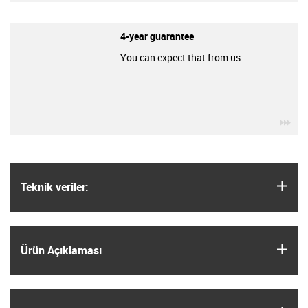
4-year guarantee
You can expect that from us.
igu
igus
Teknik veriler:
igus
Ürün Açıklaması