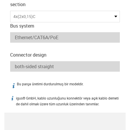
section
4x(2x0,15)C
Bus system
Connector design
Bu parça üretimi durdurulmuş bir modeldir.
igus-icon-info
igus® GmbH, kablo uzunluğunu konnektör veya açık kablo demeti
igus-icon-info
de dahil olmak üzere tüm uzunluk üzerinden tanımlar.