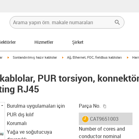
Sektörler
Hizmetler
Şirket
igus-icon-arrow-right
igus-icon-arrow-right
igus-i
ar
Sonlandırılmış hazır kablolar
Ağ, Ethernet, FOC, fieldbus kabloları
Harn
ablolar, PUR torsiyon, konnektör
ting RJ45
igus-icon-copy
Burulma uygulamaları için
Parça No.
PUR dış kılıf
igus-icon-lieferzeit
CAT9651003
Korumalı
Number of cores and
Yağa ve soğutucuya
conductor nominal