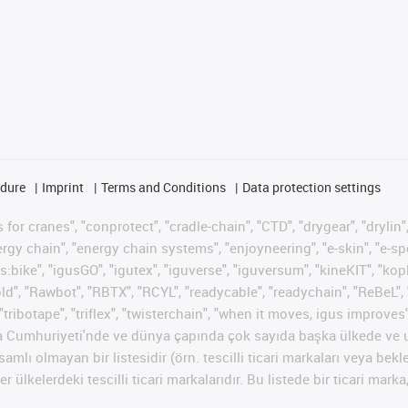
edure
Imprint
Terms and Conditions
Data protection settings
for cranes", "conprotect", "cradle-chain", "CTD", "drygear", "drylin",
 chain", "energy chain systems", "enjoyneering", "e-skin", "e-spool", "
s:bike", "igusGO", "igutex", "iguverse", "iguversum", "kineKIT", "ko
old", "Rawbot", "RBTX", "RCYL", "readycable", "readychain", "ReBeL", 
"tribotape", "triflex", "twisterchain", "when it moves, igus improves
ya Cumhuriyeti'nde ve dünya çapında çok sayıda başka ülkede ve ul
psamlı olmayan bir listesidir (örn. tescilli ticari markaları veya b
er ülkelerdeki tescilli ticari markalarıdır. Bu listede bir ticari 