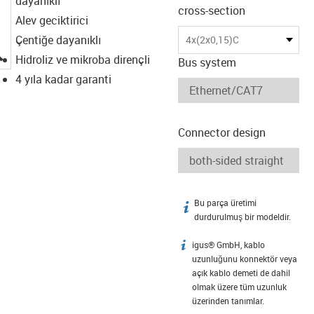
dayanıklı
cross-section
Alev geciktirici
Çentiğe dayanıklı
4x(2x0,15)C
igus-icon-lupe
Hidroliz ve mikroba dirençli
Bus system
4 yıla kadar garanti
Connector design
Bu parça üretimi
igus-icon-info
durdurulmuş bir modeldir.
igus® GmbH, kablo
igus-icon-info
uzunluğunu konnektör veya
açık kablo demeti de dahil
olmak üzere tüm uzunluk
üzerinden tanımlar.