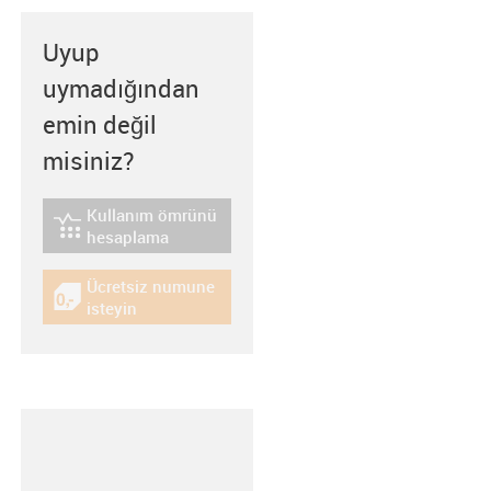
Uyup
uymadığından
emin değil
misiniz?
Kullanım ömrünü
igus-icon-lebensdauerrechner
hesaplama
Ücretsiz numune
igus-icon-gratismuster
isteyin