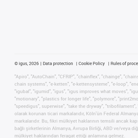
©
igus, 2026
Data protection
Cookie Policy
Rules of proc
"Apiro", "AutoChain", "CFRIP", "chainflex", "chainge", "chains 
chain systems", "e-ketten", "e-kettensysteme", "e-loop", "energy
"igubal", "igumid", "igus", "igus improves what moves", "igu
"motionary", "plastics for longer life", "polymore", "print2m
"speedigus", superwise", "take the dryway", "tribofilament", 
olarak korunan ticari markalarıdır, Köln'ün Federal Alman
markalarıdır. Bu, fikri mülkiyet haklarının temsili ancak ka
bağlı şirketlerinin Almanya, Avrupa Birliği, ABD ve/veya diğ
mülkiyet haklarından feragat ettiği anlamına gelmez.