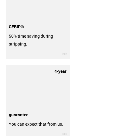
CFRIP®
50% time saving during
stripping.
igus-icon-3arrow
4-year
guarantee
You can expect that from us.
igus-icon-3arrow