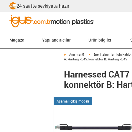
24 saatte sevkiyata hazır
Mağaza
Yapılandırıcılar
Ürün bilgileri
igus-icon-arrow-right
igus-icon-arrow-right
Ana menü
Enerji zincirleri için kablol
A: Harting RJ45, konnektör B: Harting RJ45
Harnessed CAT7 k
konnektör B: Har
Aşamalı çıkış modeli