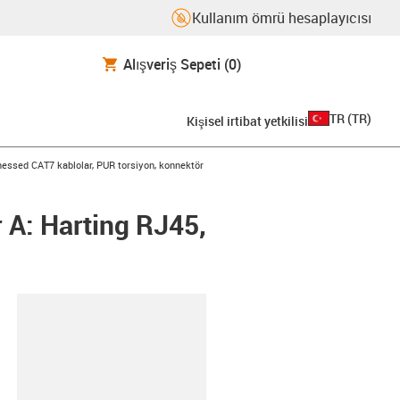
Kullanım ömrü hesaplayıcısı
Alışveriş Sepeti
(0)
TR
(
TR
)
Kişisel irtibat yetkilisi
con-arrow-right
essed CAT7 kablolar, PUR torsiyon, konnektör
 A: Harting RJ45,
-clipboard