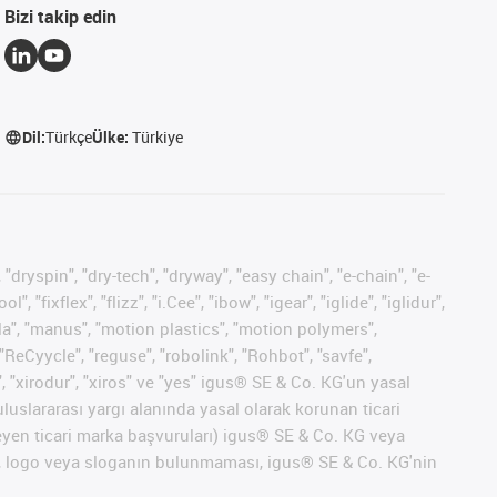
Bizi takip edin
Dil:
Türkçe
Ülke:
Türkiye
 "dryspin", "dry-tech", "dryway", "easy chain", "e-chain", "e-
fixflex", "flizz", "i.Cee", "ibow", "igear", "iglide", "iglidur",
pla", "manus", "motion plastics", "motion polymers",
"ReCyycle", "reguse", "robolink", "Rohbot", "savfe",
", "xirodur", "xiros" ve "yes" igus® SE & Co. KG'un yasal
uslararası yargı alanında yasal olarak korunan ticari
ekleyen ticari marka başvuruları) igus® SE & Co. KG veya
marka, logo veya sloganın bulunmaması, igus® SE & Co. KG'nin