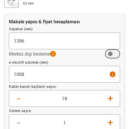
63 mm
Makale yapısı & fiyat hesaplaması
Seyahat (mm)
Merkez dışı besleme
info
Ofset (mm)
e-zincir® uzunluk (mm)
info
Kablo kanalı bağlantı sayısı
-
+
Sistem sayısı
-
+