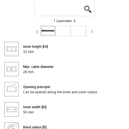
igus-icon-lupe
igus-icon-lupe
igus-icon-lupe
igus-icon-lupe
1 üzerinden: 4
igus-icon-arrow-left
igus-icon-arrow-r
Inner height [Hi]
32 mm
Max. cable diameter
28 mm
Opening principle
Can be opened along the inner and outer radius
Inner width [Bi]
50 mm
Bend radius [R]