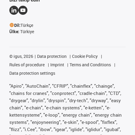
Dil:
Türkçe
Ülke:
Türkiye
©
igus, 2026
Data protection
Cookie Policy
Rules of procedure
Imprint
Terms and Conditions
Data protection settings
"Apiro", "AutoChain", "CFRIP", "chainflex", "chainge",
"chains for cranes", "conprotect", "cradle-chain", "CTD",
"drygear", "drylin", "dryspin", "dry-tech", "dryway", "easy
chain", "e-chain", "e-chain systems", "e-ketten", "e-
kettensysteme", "e-loop", "energy chain", "energy chain
systems", "enjoyneering", "e-skin", "e-spool", "fixflex",
"flizz", "i.Cee", "ibow", "igear", "iglide", "iglidur", "igubal",