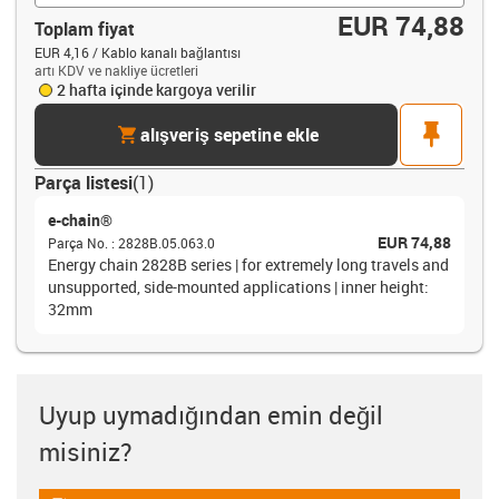
EUR 74,88
Toplam fiyat
EUR 4,16 / Kablo kanalı bağlantısı
artı KDV ve nakliye ücretleri
2 hafta içinde kargoya verilir
cart
pin
alışveriş sepetine ekle
Parça listesi
(
1
)
e-chain®
EUR 74,88
Parça No.
:
2828B.05.063.0
Energy chain 2828B series | for extremely long travels and
unsupported, side-mounted applications | inner height:
32mm
Uyup uymadığından emin değil
misiniz?