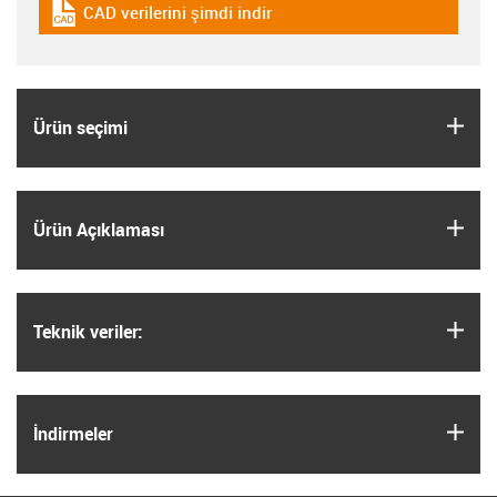
CAD verilerini şimdi indir
igus-icon-cad-dateien
igus
Ürün seçimi
igus
Ürün Açıklaması
igus
Teknik veriler:
igus
İndirmeler