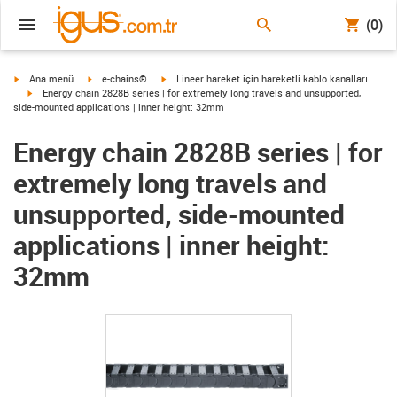
(0)
igus-icon-arrow-right
igus-icon-arrow-right
igus-icon-arrow-right
Ana menü
e-chains®
Lineer hareket için hareketli kablo kanalları.
igus-icon-arrow-right
Energy chain 2828B series | for extremely long travels and unsupported,
side-mounted applications | inner height: 32mm
Energy chain 2828B series | for
extremely long travels and
unsupported, side-mounted
applications | inner height:
32mm