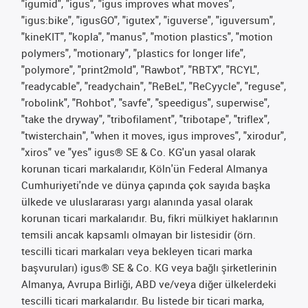
"igumid", "igus", "igus improves what moves",
"igus:bike", "igusGO", "igutex", "iguverse", "iguversum",
"kineKIT", "kopla", "manus", "motion plastics", "motion
polymers", "motionary", "plastics for longer life",
"polymore", "print2mold", "Rawbot", "RBTX", "RCYL",
"readycable", "readychain", "ReBeL", "ReCyycle", "reguse",
"robolink", "Rohbot", "savfe", "speedigus", superwise",
"take the dryway", "tribofilament", "tribotape", "triflex",
"twisterchain", "when it moves, igus improves", "xirodur",
"xiros" ve "yes" igus® SE & Co. KG'un yasal olarak
korunan ticari markalarıdır, Köln'ün Federal Almanya
Cumhuriyeti'nde ve dünya çapında çok sayıda başka
ülkede ve uluslararası yargı alanında yasal olarak
korunan ticari markalarıdır. Bu, fikri mülkiyet haklarının
temsili ancak kapsamlı olmayan bir listesidir (örn.
tescilli ticari markaları veya bekleyen ticari marka
başvuruları) igus® SE & Co. KG veya bağlı şirketlerinin
Almanya, Avrupa Birliği, ABD ve/veya diğer ülkelerdeki
tescilli ticari markalarıdır. Bu listede bir ticari marka,