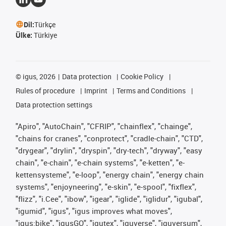
Dil:
Türkçe
Ülke:
Türkiye
©
igus, 2026
Data protection
Cookie Policy
Rules of procedure
Imprint
Terms and Conditions
Data protection settings
"Apiro", "AutoChain", "CFRIP", "chainflex", "chainge",
"chains for cranes", "conprotect", "cradle-chain", "CTD",
"drygear", "drylin", "dryspin", "dry-tech", "dryway", "easy
chain", "e-chain", "e-chain systems", "e-ketten", "e-
kettensysteme", "e-loop", "energy chain", "energy chain
systems", "enjoyneering", "e-skin", "e-spool", "fixflex",
"flizz", "i.Cee", "ibow", "igear", "iglide", "iglidur", "igubal",
"igumid", "igus", "igus improves what moves",
"igus:bike", "igusGO", "igutex", "iguverse", "iguversum",