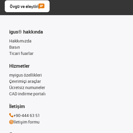
Övgü ve eleştiri
igus® hakkında
Hakkımızda
Basın
Ticari fuarlar
Hizmetler
myigus özellikleri
Çevrimiçi araçlar
Ücretsiz numuneler
CAD indirme portalı
İletişim
+90-444 63 51
İletişim formu