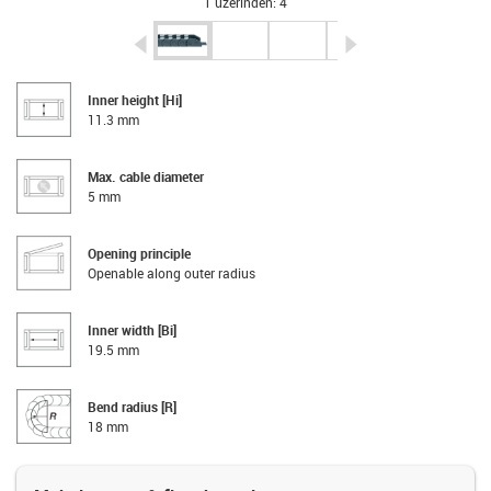
1 üzerinden: 4
igus-icon-arrow-left
igus-icon-arrow-r
Inner height [Hi]
11.3 mm
Max. cable diameter
5 mm
Opening principle
Openable along outer radius
Inner width [Bi]
19.5 mm
Bend radius [R]
18 mm