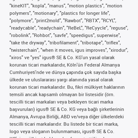
"kineKIT", "kopla", "manus", "motion plastics", "motion
polymers", "motionary", "plastics for longer life",
"polymore", "print2mold", "Rawbot", "RBTX", "RCYL",
"readycable", "readychain", "ReBeL", "ReCyycle", "reguse",
"robolink", "Rohbot", "savfe", "speedigus", superwise",
"take the dryway", "tribofilament", "tribotape", "triflex",
"twisterchain", "when it moves, igus improves", "xirodur",
"xiros" ve "yes" igus® SE & Co. KG'un yasal olarak
korunan ticari markalarıdır, Köln'ün Federal Almanya
Cumhuriyeti'nde ve dünya çapında çok sayıda başka
ülkede ve uluslararası yargı alanında yasal olarak
korunan ticari markalarıdır. Bu, fikri mülkiyet haklarının
temsili ancak kapsamlı olmayan bir listesidir (örn.
tescilli ticari markaları veya bekleyen ticari marka
başvuruları) igus® SE & Co. KG veya bağlı şirketlerinin
Almanya, Avrupa Birliği, ABD ve/veya diğer ülkelerdeki
tescilli ticari markalarıdır. Bu listede bir ticari marka,
logo veya sloganın bulunmaması, igus® SE & Co.