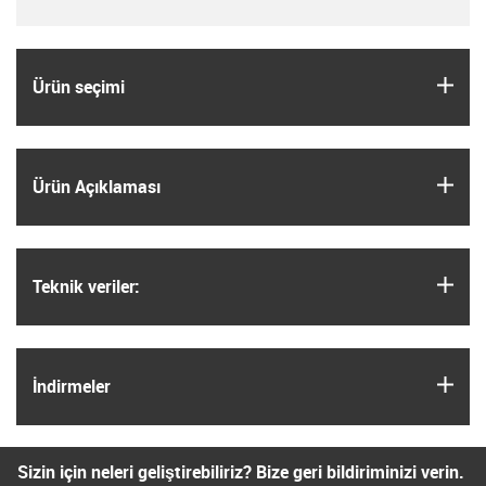
igus
Ürün seçimi
igus
Ürün Açıklaması
igus
Teknik veriler:
igus
İndirmeler
Sizin için neleri geliştirebiliriz? Bize geri bildiriminizi verin.