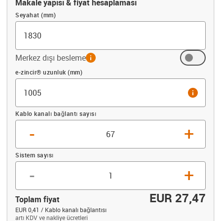
Makale yapısı & fiyat hesaplaması
Seyahat (mm)
Merkez dışı besleme
info
Ofset (mm)
e-zincir® uzunluk (mm)
info
Kablo kanalı bağlantı sayısı
-
+
Sistem sayısı
-
+
EUR 27,47
Toplam fiyat
EUR 0,41 / Kablo kanalı bağlantısı
artı KDV ve nakliye ücretleri