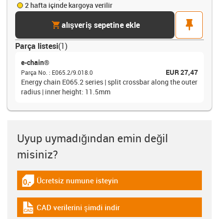
2 hafta içinde kargoya verilir
cart
pin
alışveriş sepetine ekle
Parça listesi
(
1
)
e-chain®
EUR 27,47
Parça No.
:
E065.2/9.018.0
Energy chain E065.2 series | split crossbar along the outer
radius | inner height: 11.5mm
Uyup uymadığından emin değil
misiniz?
Ücretsiz numune isteyin
igus-icon-gratismuster
CAD verilerini şimdi indir
igus-icon-cad-dateien