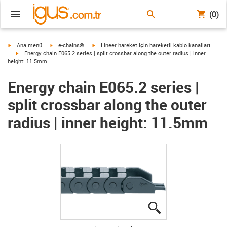
(0)
igus-icon-arrow-right
igus-icon-arrow-right
igus-icon-arrow-right
Ana menü
e-chains®
Lineer hareket için hareketli kablo kanalları.
igus-icon-arrow-right
Energy chain E065.2 series | split crossbar along the outer radius | inner
height: 11.5mm
Energy chain E065.2 series |
split crossbar along the outer
radius | inner height: 11.5mm
igus-icon-lupe
igus-icon-lupe
igus-icon-lupe
igus-icon-lupe