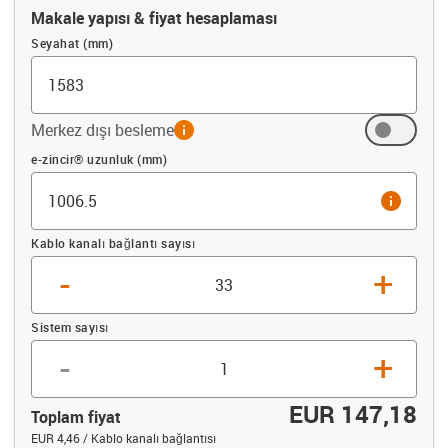
Makale yapısı & fiyat hesaplaması
Seyahat (mm)
Merkez dışı besleme
info
Ofset (mm)
e-zincir® uzunluk (mm)
info
Kablo kanalı bağlantı sayısı
-
+
Sistem sayısı
-
+
EUR 147,18
Toplam fiyat
EUR 4,46 / Kablo kanalı bağlantısı