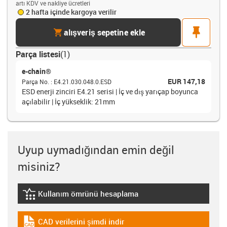
artı KDV ve nakliye ücretleri
2 hafta içinde kargoya verilir
cart
pin
alışveriş sepetine ekle
Parça listesi
(
1
)
e-chain®
EUR 147,18
Parça No.
:
E4.21.030.048.0.ESD
ESD enerji zinciri E4.21 serisi | İç ve dış yarıçap boyunca
açılabilir | İç yükseklik: 21mm
Uyup uymadığından emin değil
misiniz?
Kullanım ömrünü hesaplama
igus-icon-lebensdauerrechner
CAD verilerini şimdi indir
igus-icon-cad-dateien