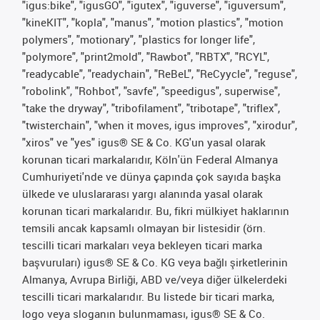
"igus:bike", "igusGO", "igutex", "iguverse", "iguversum",
"kineKIT", "kopla", "manus", "motion plastics", "motion
polymers", "motionary", "plastics for longer life",
"polymore", "print2mold", "Rawbot", "RBTX", "RCYL",
"readycable", "readychain", "ReBeL", "ReCyycle", "reguse",
"robolink", "Rohbot", "savfe", "speedigus", superwise",
"take the dryway", "tribofilament", "tribotape", "triflex",
"twisterchain", "when it moves, igus improves", "xirodur",
"xiros" ve "yes" igus® SE & Co. KG'un yasal olarak
korunan ticari markalarıdır, Köln'ün Federal Almanya
Cumhuriyeti'nde ve dünya çapında çok sayıda başka
ülkede ve uluslararası yargı alanında yasal olarak
korunan ticari markalarıdır. Bu, fikri mülkiyet haklarının
temsili ancak kapsamlı olmayan bir listesidir (örn.
tescilli ticari markaları veya bekleyen ticari marka
başvuruları) igus® SE & Co. KG veya bağlı şirketlerinin
Almanya, Avrupa Birliği, ABD ve/veya diğer ülkelerdeki
tescilli ticari markalarıdır. Bu listede bir ticari marka,
logo veya sloganın bulunmaması, igus® SE & Co.