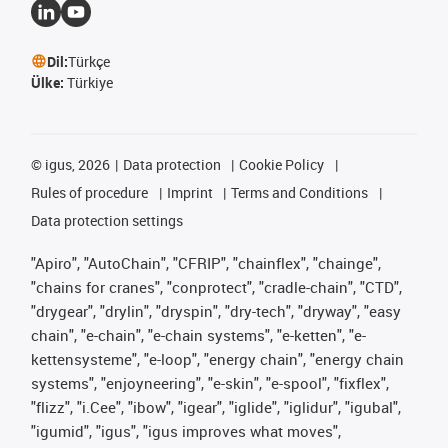
Dil:
Türkçe
Ülke:
Türkiye
©
igus, 2026
Data protection
Cookie Policy
Rules of procedure
Imprint
Terms and Conditions
Data protection settings
"Apiro", "AutoChain", "CFRIP", "chainflex", "chainge",
"chains for cranes", "conprotect", "cradle-chain", "CTD",
"drygear", "drylin", "dryspin", "dry-tech", "dryway", "easy
chain", "e-chain", "e-chain systems", "e-ketten", "e-
kettensysteme", "e-loop", "energy chain", "energy chain
systems", "enjoyneering", "e-skin", "e-spool", "fixflex",
"flizz", "i.Cee", "ibow", "igear", "iglide", "iglidur", "igubal",
"igumid", "igus", "igus improves what moves",