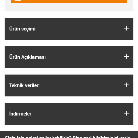
igus
Ürün seçimi
igus
Ürün Açıklaması
igus
Teknik veriler:
igus
İndirmeler
Sizin için neleri geliştirebiliriz? Bize geri bildiriminizi verin.