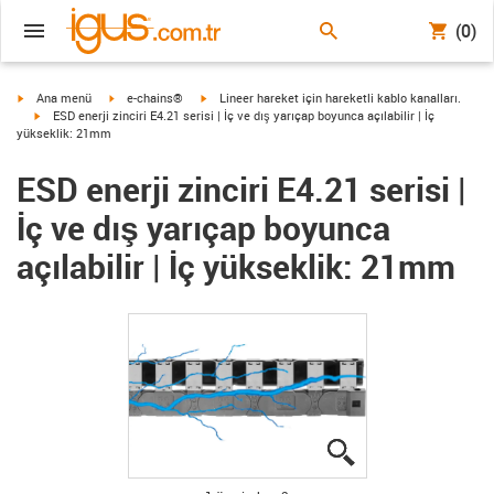
(0)
igus-icon-arrow-right
igus-icon-arrow-right
igus-icon-arrow-right
Ana menü
e-chains®
Lineer hareket için hareketli kablo kanalları.
igus-icon-arrow-right
ESD enerji zinciri E4.21 serisi | İç ve dış yarıçap boyunca açılabilir | İç
yükseklik: 21mm
ESD enerji zinciri E4.21 serisi |
İç ve dış yarıçap boyunca
açılabilir | İç yükseklik: 21mm
igus-icon-lupe
igus-icon-lupe
igus-icon-lupe