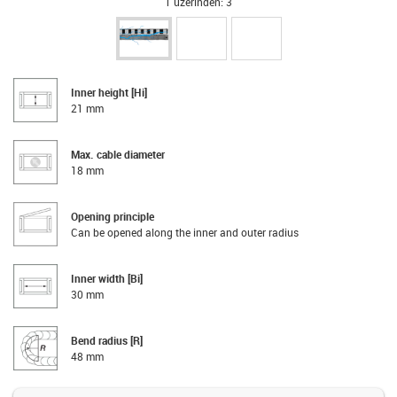
1 üzerinden: 3
Inner height [Hi]
21 mm
Max. cable diameter
18 mm
Opening principle
Can be opened along the inner and outer radius
Inner width [Bi]
30 mm
Bend radius [R]
48 mm